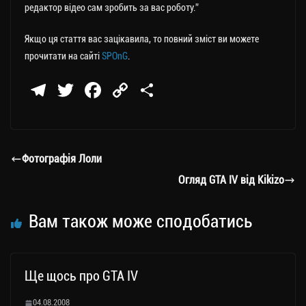
редактор відео сам зробить за вас роботу.”
Якщо ця стаття вас зацікавила, то повний зміст ви можете
прочитати на сайті
SPOnG
.
Te
T
Fa
C
П
le
wi
ce
op
о
gr
tt
bo
y
ді
a
er
ok
Li
ли
Фотографія Лоли
m
nk
ти
Огляд GTA IV від Kikizo
ся
Вам також може сподобатись
Ще щось про GTA IV
04.08.2008