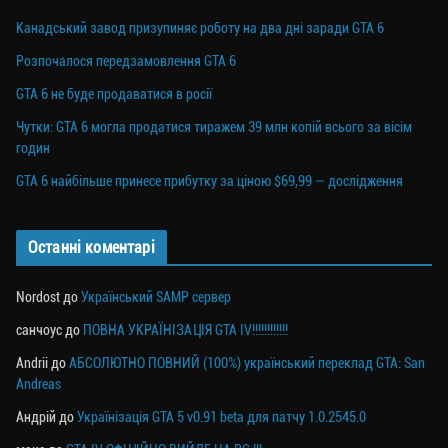
Канадський завод призупиняє роботу на два дні заради GTA 6
Розпочалося передзамовлення GTA 6
GTA 6 не буде продаватися в росії
Чутки: GTA 6 могла продатися тиражем 39 млн копій всього за вісім
годин
GTA 6 найбільше принесе прибутку за ціною $69,99 — дослідження
Останні коментарі
Nordost
до
Український SAMP сервер
санчоус
до
ПОВНА УКРАЇНІЗАЦІЯ GTA IV!!!!!!!!!!!!
Andrii
до
АБСОЛЮТНО ПОВНИЙ (100%) український переклад GTA: San
Andreas
Андрій
до
Українізація GTA 5 v0.91 beta для патчу 1.0.2545.0