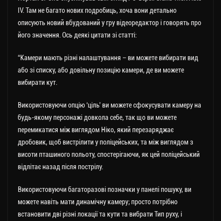
IV. Там не багато нових подробиць, хоча вони детально
описують новий вбудований у гру відеоредактор і говорять про
його значення. Ось деякі цитати зі статті:
“Камери мають різні налаштування – ви можете вибирати вид
або зі списку, або довільну позицію камери, де ви можете
вибирати кут.
Використовуючи опцію ‘ціль’ ви можете сфокусувати камеру на
будь-якому персонажі довкола себе, так що ви можете
перемикатися між виглядом Ніко, який перезаряджає
дробовик, щоб вистрілити у поліцейських, та між виглядом з
висоти пташиного польоту, спостерігаючи, як цей поліцейський
відлітає назад після пострілу.
Використовуючи багаторазові позначки у панелі пошуку, ви
можете навіть мати динамічну камеру; просто потрібно
встановити дві різні локації та кути та вибрати Тип руху, і