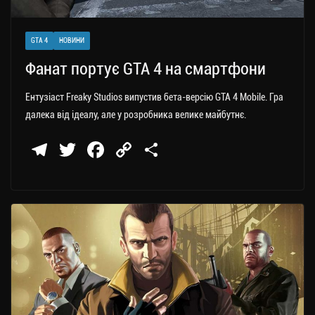
GTA 4
НОВИНИ
Фанат портує GTA 4 на смартфони
Ентузіаст Freaky Studios випустив бета-версію GTA 4 Mobile. Гра
далека від ідеалу, але у розробника велике майбутнє.
Te
T
Fa
C
П
le
wi
ce
op
о
gr
tt
bo
y
ді
a
er
ok
Li
ли
m
nk
ти
ся