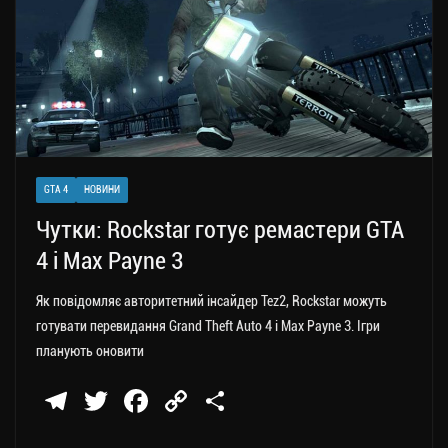
GTA 4
НОВИНИ
Чутки: Rockstar готує ремастери GTA
4 і Max Payne 3
Як повідомляє авторитетний інсайдер Tez2, Rockstar можуть
готувати перевидання Grand Theft Auto 4 і Max Payne 3. Ігри
планують оновити
Te
T
Fa
C
П
le
wi
ce
op
о