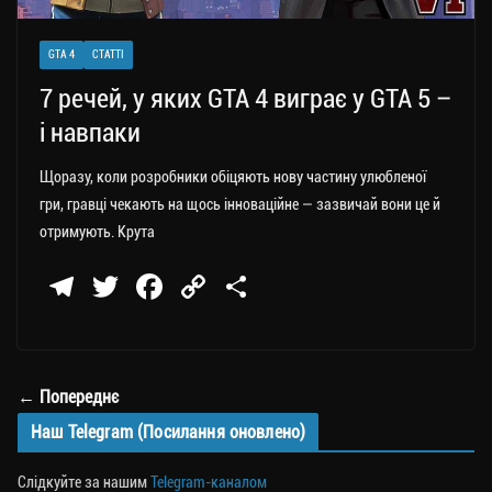
GTA 4
СТАТТІ
7 речей, у яких GTA 4 виграє у GTA 5 –
і навпаки
Щоразу, коли розробники обіцяють нову частину улюбленої
гри, гравці чекають на щось інноваційне — зазвичай вони це й
отримують. Крута
Te
T
Fa
C
П
le
wi
ce
op
о
gr
tt
bo
y
ді
a
er
ok
Li
ли
← Попереднє
m
nk
ти
Наш Telegram (Посилання оновлено)
ся
Слідкуйте за нашим
Telegram-каналом