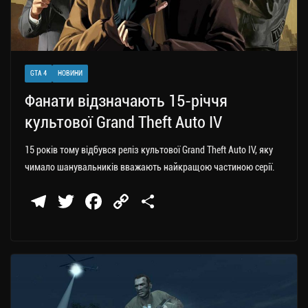
GTA 4
НОВИНИ
Фанати відзначають 15-річчя
культової Grand Theft Auto IV
15 років тому відбувся реліз культової Grand Theft Auto IV, яку
чимало шанувальників вважають найкращою частиною серії.
Te
T
Fa
C
П
le
wi
ce
op
о
gr
tt
bo
y
ді
a
er
ok
Li
ли
m
nk
ти