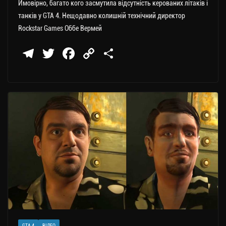
Ймовірно, багато кого засмутила відсутність керованих літаків і
танків у GTA 4. Нещодавно колишній технічний директор
Rockstar Games Оббе Вермей
Te
T
Fa
C
П
le
wi
ce
op
о
gr
tt
bo
y
ді
a
er
ok
Li
ли
m
nk
ти
ся
GTA 4
ВІДЕО