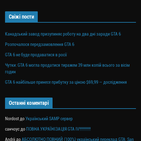
Свіжі пости
Канадський завод призупиняє роботу на два дні заради GTA 6
Розпочалося передзамовлення GTA 6
GTA 6 не буде продаватися в росії
Чутки: GTA 6 могла продатися тиражем 39 млн копій всього за вісім
годин
GTA 6 найбільше принесе прибутку за ціною $69,99 — дослідження
Останні коментарі
Nordost
до
Український SAMP сервер
санчоус
до
ПОВНА УКРАЇНІЗАЦІЯ GTA IV!!!!!!!!!!!!
Andrii
до
АБСОЛЮТНО ПОВНИЙ (100%) український переклад GTA: San