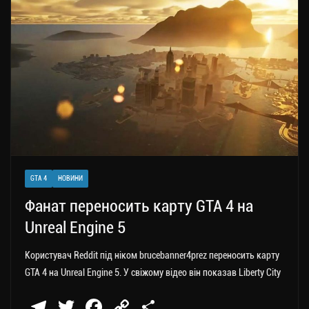
a
er
ok
Li
ли
m
nk
ти
ся
GTA 4
НОВИНИ
Фанат переносить карту GTA 4 на
Unreal Engine 5
Користувач Reddit під ніком brucebanner4prez переносить карту
GTA 4 на Unreal Engine 5. У свіжому відео він показав Liberty City
Te
T
Fa
C
П