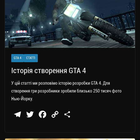
ся
GTA 4
СТАТТІ
Історія створення GTA 4
У цій статті ми розповімо історію розробки GTA 4. Для
створення гри розробники зробили близько 250 тисяч фото
Нью-Йорку.
Te
T
Fa
C
П
le
wi
ce
op
о
gr
tt
bo
y
ді