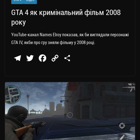
GTA 4 як кримінальний фільм 2008
року
YouTube-канал Names Elroy показав, як би виглядали персонажі
GTA IV, якби про гру зняли фільму у 2008 році.
Te
T
Fa
C
П
le
wi
ce
op
о
gr
tt
bo
y
ді
a
er
ok
Li
ли
m
nk
ти
ся