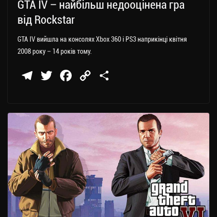
GTA IV – найбільш недооцінена гра
від Rockstar
GTA IV вийшла на консолях Xbox 360 і PS3 наприкінці квітня
2008 року – 14 років тому.
Te
T
Fa
C
П
le
wi
ce
op
о
gr
tt
bo
y
ді
a
er
ok
Li
ли
m
nk
ти
ся