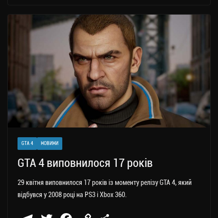
gr
tt
bo
y
ді
a
er
ok
Li
ли
m
nk
ти
ся
GTA 4
НОВИНИ
GTA 4 виповнилося 17 років
29 квітня виповнилося 17 років із моменту релізу GTA 4, який
відбувся у 2008 році на PS3 і Xbox 360.