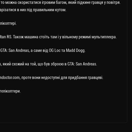
, то можна скористатися ігровим багом, який підкине гравця у повітря.
 врізатися в них під правильним кутом.
лікоптері.
ltan RS. Також машина стоїть там і у вільному режимі мультиплеєра.
 GTA: San Andreas, а саме від OG Loc та Madd Dogg.
 який схожий на той, що був зброєю в GTA: San Andreas.
andoctor.com, проте вони недоступні для придбання гравцеві.
гелікоптери.