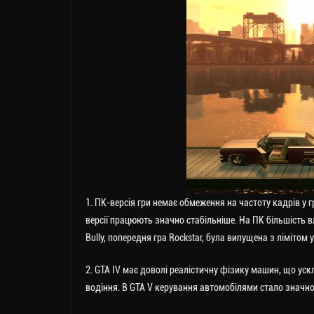
1. ПК-версія гри немає обмеження на частоту кадрів у г
версії працюють значно стабільніше. На ПК більшість вл
Bully, попередня гра Rockstar, була випущена з лімітом 
2. GTA IV має доволі реалістичну фізику машин, що ус
водіння. В GTA V керування автомобілями стало значн