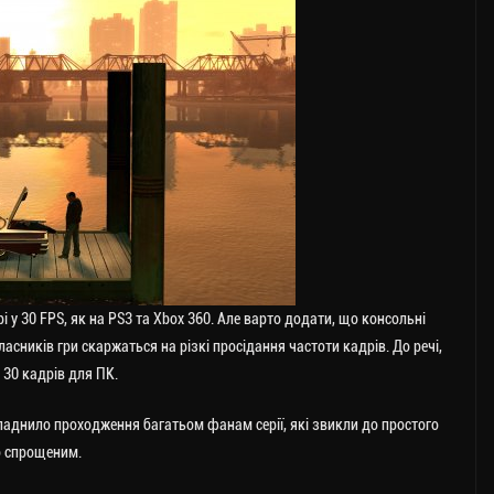
рі у 30 FPS, як на PS3 та Xbox 360. Але варто додати, що консольні
асників гри скаржаться на різкі просідання частоти кадрів. До речі,
у 30 кадрів для ПК.
кладнило проходження багатьом фанам серії, які звикли до простого
о спрощеним.