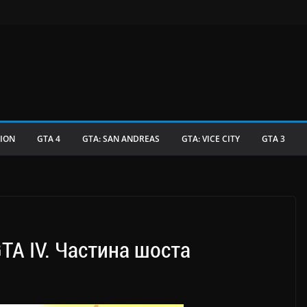
TION
GTA 4
GTA: SAN ANDREAS
GTA: VICE CITY
GTA 3
TA IV. Частина шоста