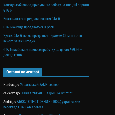
Канадський завод призупиняє роботу на два дні заради
GTA 6
Розпочалося передзамовлення GTA 6
GTA 6 не буде продаватися в росії
Чутки: GTA 6 могла продатися тиражем 39 млн копій
всього за вісім годин
GTA 6 найбільше принесе прибутку за ціною $69,99 —
дослідження
Останні коментарі
Nordost
до
Український SAMP сервер
санчоус
до
ПОВНА УКРАЇНІЗАЦІЯ GTA IV!!!!!!!!!!!!
Andrii
до
АБСОЛЮТНО ПОВНИЙ (100%) український
переклад GTA: San Andreas