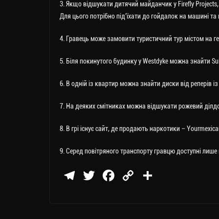
3. Якщо відшукати дитячий майданчик у Firefly Projects
Для цього потрібно під’їхати до гойдалок на машині та
4. Гравець може замовити туристичний тур містом на ге
5. Біля покинутого будинку у Westdyke можна знайти Su
6. В одній із квартир можна знайти диски від реперів із
7. На деяких смітниках можна відшукати рожевий ділдо,
8. В грі існує сайт, де продають наркотики – Yourmexic
9. Серед повітряного транспорту гравцю доступні лише 
Te
T
Fa
C
П
le
wi
ce
op
о
gr
tt
bo
y
ді