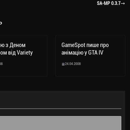
SA-MP 0.3.7
ь
’ю з Деном
GameSpot пише про
ом від Variety
анімацію у GTA IV
08
24.04.2008