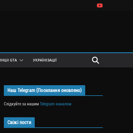
ІНШІ GTA
УКРАЇНІЗАЦІЇ
Наш Telegram (Посилання оновлено)
Слідкуйте за нашим
Telegram-каналом
Свіжі пости