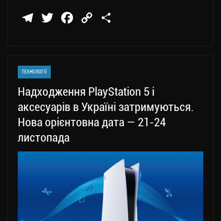
Te
T
Fa
C
П
le
wi
ce
op
о
gr
tt
bo
y
ді
a
er
ok
Li
ли
ТЕХНОЛОГІЇ
m
nk
ти
Надходження PlayStation 5 і
ся
аксесуарів в Україні затримуються.
Нова орієнтовна дата — 21-24
листопада