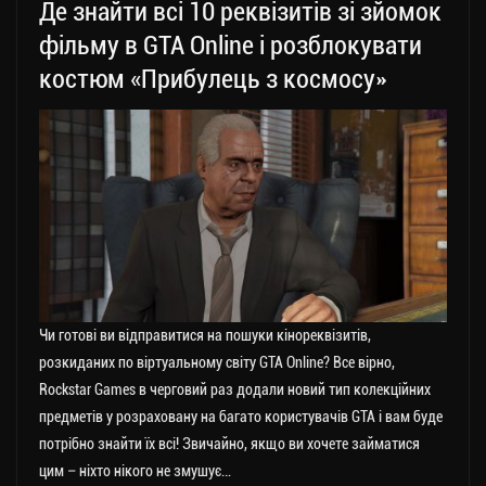
Де знайти всі 10 реквізитів зі зйомок
фільму в GTA Online і розблокувати
костюм «Прибулець з космосу»
Чи готові ви відправитися на пошуки кінореквізитів,
розкиданих по віртуальному світу GTA Online? Все вірно,
Rockstar Games в черговий раз додали новий тип колекційних
предметів у розраховану на багато користувачів GTA і вам буде
потрібно знайти їх всі! Звичайно, якщо ви хочете займатися
цим – ніхто нікого не змушує…