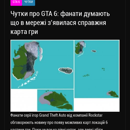
GTA 6
ЧУТКИ
m
nk
ти
Чутки про GTA 6: фанати думають
ся
що в мережі з’явилася справжня
карта гри
Фанати серії ігор Grand Theft Auto від компанії Rockstar
обговорюють новину про появу можливих карт локацій 6
частини гри. Поки це все на рівні чуток, але деякі збіги