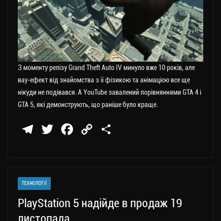
З моменту релізу Grand Theft Auto IV минуло вже 10 років, але
вау-ефект від знайомства з її фізикою та анімацією все ще
нікуди не подівався. А YouTube завалений порівняннями GTA 4 і
GTA 5, які демонструють, що раніше було краще.
Te
T
Fa
C
П
le
wi
ce
op
о
gr
tt
bo
y
ді
a
er
ok
Li
ли
ТЕХНОЛОГІЇ
m
nk
ти
PlayStation 5 надійде в продаж 19
ся
листопада