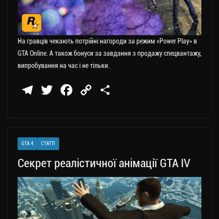
На гравців чекають потрійні нагороди за режим «Power Play» в
GTA Online. А також бонуси за завдання з продажу спецвантажу,
випробування на час і не тільки.
Te
T
Fa
C
П
le
wi
ce
op
о
gr
tt
bo
y
ді
a
er
ok
Li
ли
GTA 4
СТАТТІ
m
nk
ти
Секрет реалістичної анімації GTA IV
ся