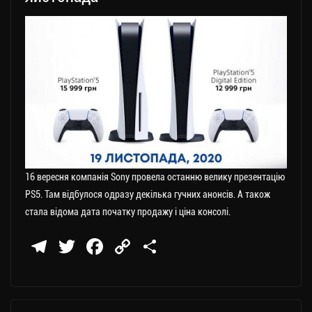
16 вересня компанія Sony провела останню велику презентацію
PS5. Там відбулося одразу декілька гучних анонсів. А також
стала відома дата початку продажу і ціна консолі.
Te
T
Fa
C
П
le
wi
ce
op
о
gr
tt
bo
y
ді