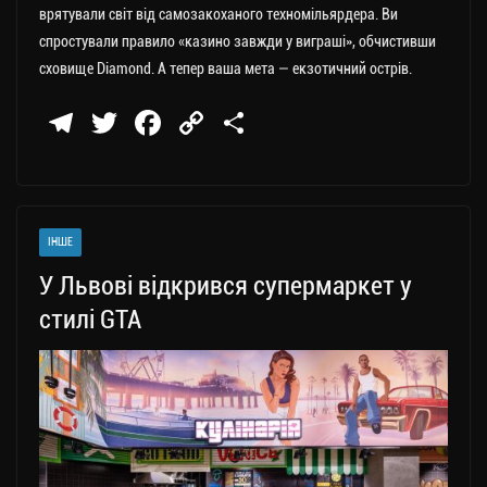
врятували світ від самозакоханого техномільярдера. Ви
спростували правило «казино завжди у виграші», обчистивши
сховище Diamond. А тепер ваша мета — екзотичний острів.
Te
T
Fa
C
П
le
wi
ce
op
о
gr
tt
bo
y
ді
a
er
ok
Li
ли
ІНШЕ
m
nk
ти
У Львові відкрився супермаркет у
ся
стилі GTA