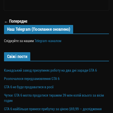
le
wi
ce
op
о
gr
tt
bo
y
ді
a
er
ok
Li
ли
← Попереднє
m
nk
ти
Наш Telegram (Посилання оновлено)
ся
Слідкуйте за нашим
Telegram-каналом
Свіжі пости
Канадський завод призупиняє роботу на два дні заради GTA 6
Розпочалося передзамовлення GTA 6
GTA 6 не буде продаватися в росії
Чутки: GTA 6 могла продатися тиражем 39 млн копій всього за вісім
годин
GTA 6 найбільше принесе прибутку за ціною $69,99 — дослідження