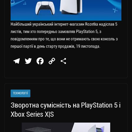
Найбільший український інтернет-магазин Rozetka надіслав 5
листів, тим хто попередньо замовляв PlayStation 5, з
повідомленням про те, що вони не отримають свою консоль з
першої партії в день старту продажів, 19 листопада.
Te
T
Fa
C
П
le
wi
ce
op
о
gr
tt
bo
y
ді
a
er
ok
Li
ли
ТЕХНОЛОГІЇ
m
nk
ти
Зворотна сумісність на PlayStation 5 і
ся
Xbox Series X|S