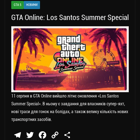
a
er
ok
Li
ли
GTA 5
НОВИНИ
m
nk
ти
GTA Online: Los Santos Summer Special
ся
11 серпня в GTA Online вийшло літнє оновлення «Los Santos
Summer Special». В ньому є завдання для власників супер-яхт,
нові траси для гонок на болідах, а також велику кількість нових
транспортних засобів.
Te
T
Fa
C
П