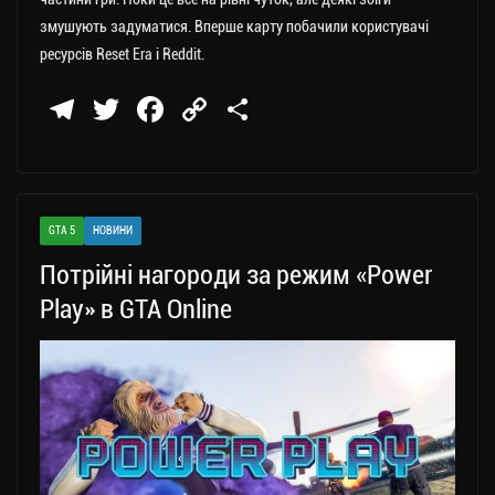
змушують задуматися. Вперше карту побачили користувачі
ресурсів Reset Era і Reddit.
Te
T
Fa
C
П
le
wi
ce
op
о
gr
tt
bo
y
ді
a
er
ok
Li
ли
GTA 5
НОВИНИ
m
nk
ти
Потрійні нагороди за режим «Power
ся
Play» в GTA Online