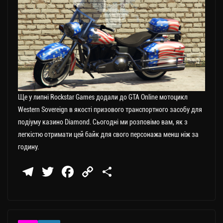
Ще у липні Rockstar Games додали до GTA Online мотоцикл
Western Sovereign в якості призового транспортного засобу для
подіуму казино Diamond. Сьогодні ми розповімо вам, як з
легкістю отримати цей байк для свого персонажа менш ніж за
годину.
Te
T
Fa
C
П
le
wi
ce
op
о
gr
tt
bo
y
ді
a
er
ok
Li
ли