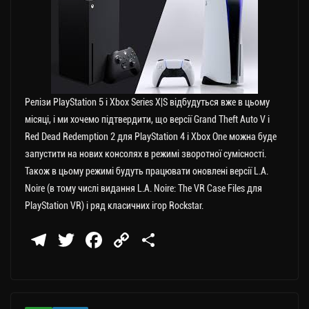
Релізи PlayStation 5 і Xbox Series X|S відбудуться вже в цьому
місяці, і ми хочемо підтвердити, що версії Grand Theft Auto V і
Red Dead Redemption 2 для PlayStation 4 і Xbox One можна буде
запустити на нових консолях в режимі зворотної сумісності.
Також в цьому режимі будуть працювати оновлені версії L.A.
Noire (в тому числі видання L.A. Noire: The VR Case Files для
PlayStation VR) і ряд класичних ігор Rockstar.
Te
T
Fa
C
П
le
wi
ce
op
о
gr
tt
bo
y
ді
a
er
ok
Li
ли