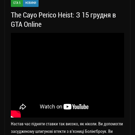
GTA 5
НОВИНИ
m
nk
ти
The Cayo Perico Heist: З 15 грудня в
ся
GTA Online
Настав час підняти ставки так високо, як ніколи. Ви допомогли
засудженому шпигунові втекти з в’язниці Болінгброук. Ви