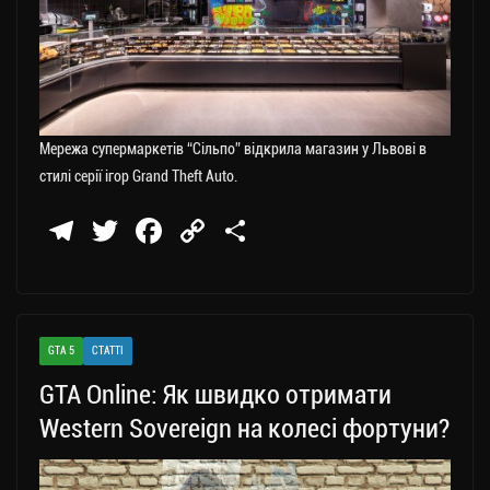
Мережа супермаркетів “Сільпо” відкрила магазин у Львові в
стилі серії ігор Grand Theft Auto.
Te
T
Fa
C
П
le
wi
ce
op
о
gr
tt
bo
y
ді
a
er
ok
Li
ли
GTA 5
СТАТТІ
m
nk
ти
GTA Online: Як швидко отримати
ся
Western Sovereign на колесі фортуни?