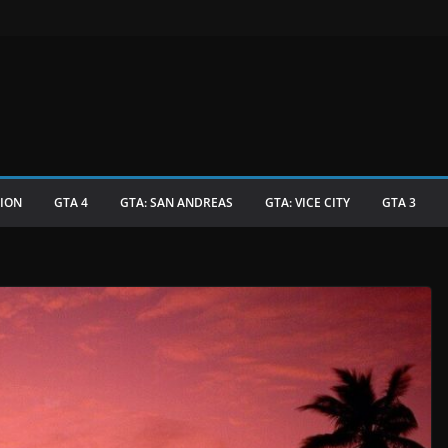
TION
GTA 4
GTA: SAN ANDREAS
GTA: VICE CITY
GTA 3