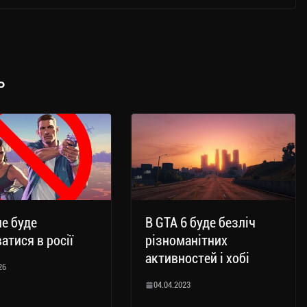
ь
не буде
В GTA 6 буде безліч
атися в росії
різноманітних
активностей і хобі
26
04.04.2023