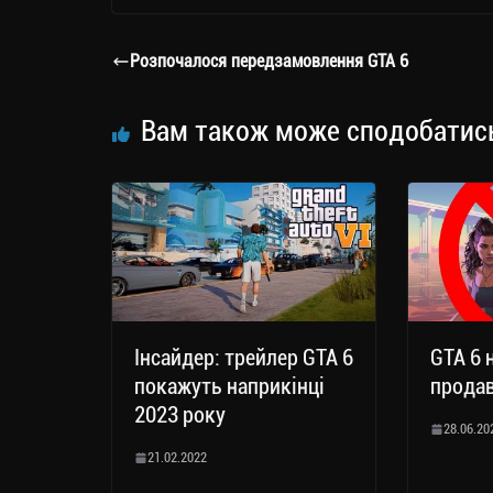
gr
tt
bo
y
ді
a
er
ok
Li
ли
Розпочалося передзамовлення GTA 6
m
nk
ти
ся
Вам також може сподобатис
Інсайдер: трейлер GTA 6
GTA 6 
покажуть наприкінці
продав
2023 року
28.06.20
21.02.2022