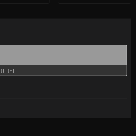
{}
[+]