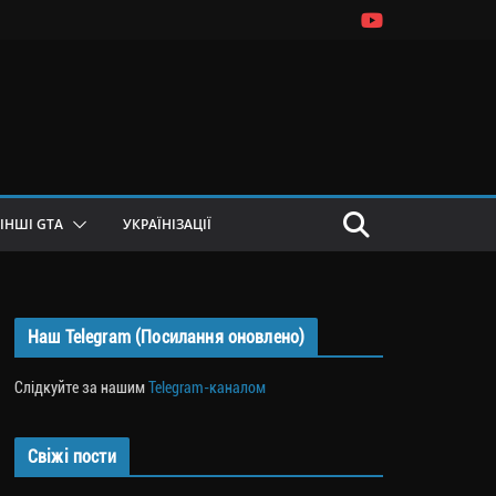
ІНШІ GTA
УКРАЇНІЗАЦІЇ
Наш Telegram (Посилання оновлено)
Слідкуйте за нашим
Telegram-каналом
Свіжі пости