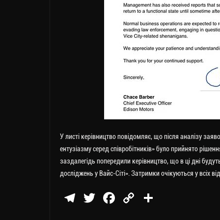
У листі керівництво повідомляє, що після аналізу заяво
ентузіазму серед співробітників» було прийнято рішення
заздалегідь попередили керівництво, що в ці дні будут
досліджень у Вайс-Сіті». Затримки очікуються у всіх ві
Te
T
Fa
C
П
le
wi
ce
op
о