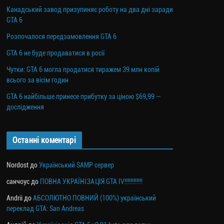
Канадський завод призупиняє роботу на два дні заради
GTA 6
Розпочалося передзамовлення GTA 6
GTA 6 не буде продаватися в росії
Чутки: GTA 6 могла продатися тиражем 39 млн копій
всього за вісім годин
GTA 6 найбільше принесе прибутку за ціною $69,99 —
дослідження
Останні коментарі
Nordost
до
Український SAMP сервер
санчоус
до
ПОВНА УКРАЇНІЗАЦІЯ GTA IV!!!!!!!!!!!!
Andrii
до
АБСОЛЮТНО ПОВНИЙ (100%) український
переклад GTA: San Andreas