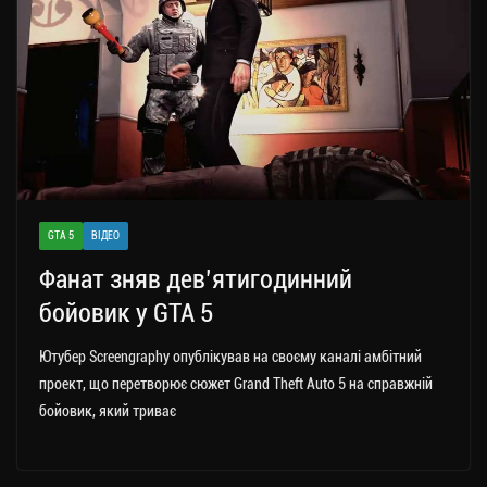
GTA 5
ВІДЕО
Фанат зняв дев’ятигодинний
бойовик у GTA 5
Ютубер Screengraphy опублікував на своєму каналі амбітний
проект, що перетворює сюжет Grand Theft Auto 5 на справжній
бойовик, який триває