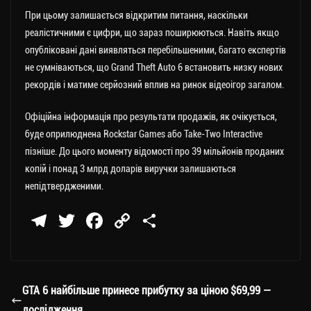
При цьому залишається відкритим питання, наскільки
реалістичними є цифри, що зараз поширюються. Навіть якщо
опубліковані дані виявляться перебільшеними, багато експертів
не сумніваються, що Grand Theft Auto 6 встановить низку нових
рекордів і матиме серйозний вплив на ринок відеоігор загалом.
Офіційна інформація про результати продажів, як очікується,
буде оприлюднена Rockstar Games або Take-Two Interactive
пізніше. До цього моменту відомості про 39 мільйонів проданих
копій і понад 3 млрд доларів виручки залишаються
непідтвердженими.
Te
T
Fa
C
П
le
wi
ce
op
о
gr
tt
bo
y
ді
a
er
ok
Li
ли
GTA 6 найбільше принесе прибутку за ціною $69,99 —
m
nk
ти
дослідження