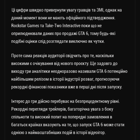
Ці цифри швидко привернули увагу гравців та ЗМІ, однак на
даний момент вони не мають офіційного підтвердження.
Rockstar Games та Take-Two Interactive поки що не
оприлюднювали даних про продажі GTA 6, тому будь-які
подібні оцінки слід розглядати виключно як чутки.
Проте сама реакція аудиторії свідчить про те, наскільки
високими є очікування від нового проєкту. Ще задовго до
виходу гри аналітики неодноразово називали GTA 6 потенційно
найбільшим релізом в історії індустрії розваг, прогнозуючи
рекордні фінансові показники вже в перші дні після запуску.
Інтерес до гри дійсно перебуває на безпрецедентному рівні.
Рекордні перегляди трейлерів, багаторічна увага з боку
спільноти та високий попит на попередні замовлення в
багатьох країнах вказують на те, що запуск GTA 6 може стати
однією з наймасштабніших подій в історії відеоігор.