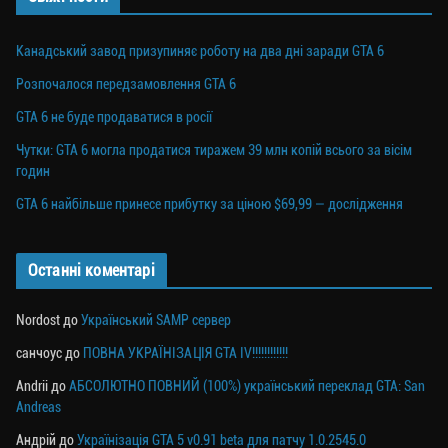
Канадський завод призупиняє роботу на два дні заради GTA 6
Розпочалося передзамовлення GTA 6
GTA 6 не буде продаватися в росії
Чутки: GTA 6 могла продатися тиражем 39 млн копій всього за вісім
годин
GTA 6 найбільше принесе прибутку за ціною $69,99 — дослідження
Останні коментарі
Nordost
до
Український SAMP сервер
санчоус
до
ПОВНА УКРАЇНІЗАЦІЯ GTA IV!!!!!!!!!!!!
Andrii
до
АБСОЛЮТНО ПОВНИЙ (100%) український переклад GTA: San
Andreas
Андрій
до
Українізація GTA 5 v0.91 beta для патчу 1.0.2545.0