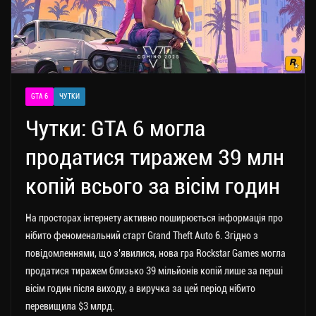
GTA 6
ЧУТКИ
Чутки: GTA 6 могла
продатися тиражем 39 млн
копій всього за вісім годин
На просторах інтернету активно поширюється інформація про
нібито феноменальний старт Grand Theft Auto 6.
Згідно з
повідомленнями, що з’явилися, нова гра Rockstar Games могла
продатися тиражем близько 39 мільйонів копій лише за перші
вісім годин після виходу, а виручка за цей період нібито
перевищила $3 млрд.