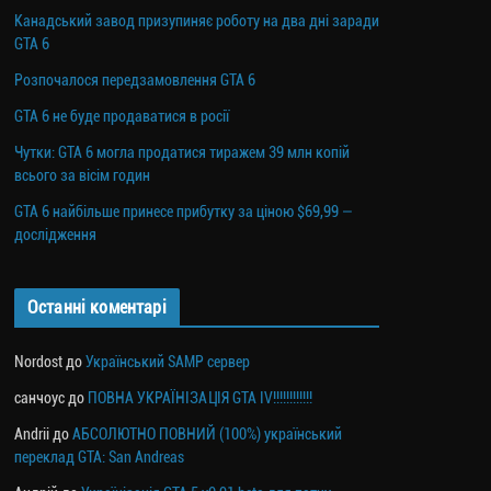
Канадський завод призупиняє роботу на два дні заради
GTA 6
Розпочалося передзамовлення GTA 6
GTA 6 не буде продаватися в росії
Чутки: GTA 6 могла продатися тиражем 39 млн копій
всього за вісім годин
GTA 6 найбільше принесе прибутку за ціною $69,99 —
дослідження
Останні коментарі
Nordost
до
Український SAMP сервер
санчоус
до
ПОВНА УКРАЇНІЗАЦІЯ GTA IV!!!!!!!!!!!!
Andrii
до
АБСОЛЮТНО ПОВНИЙ (100%) український
переклад GTA: San Andreas