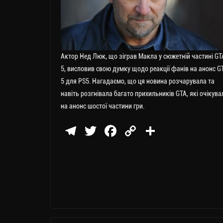
Актор Нед Люк, що зіграв Макла у сюжетній частині GT
5, висловив свою думку щодо реакції фанів на анонс G
5 для PS5. Нагадаємо, що ця новина розчарувала та
навіть розгнівала багато прихильників GTA, які очікува
на анонс шостої частини гри.
Te
T
Fa
C
П
le
wi
ce
op
о
gr
tt
bo
y
ді
a
er
ok
Li
ли
m
nk
ти
ся