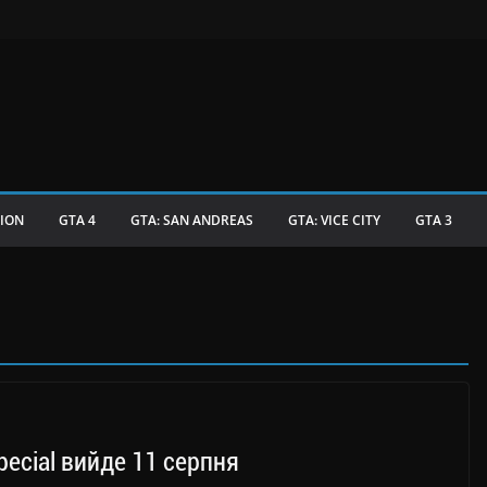
TION
GTA 4
GTA: SAN ANDREAS
GTA: VICE CITY
GTA 3
ecial вийде 11 серпня