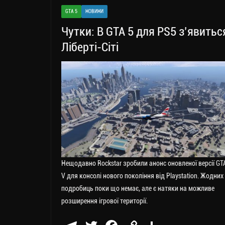
GTA 5
НОВИНИ
Чутки: В GTA 5 для PS5 з’явитьс
Ліберті-Сіті
Нещодавно Rockstar зробили анонс оновленої версії GT
V для консолі нового покоління від Playstation. Жодних
подробиць поки що немає, але є натяки на можливе
розширення ігрової території.