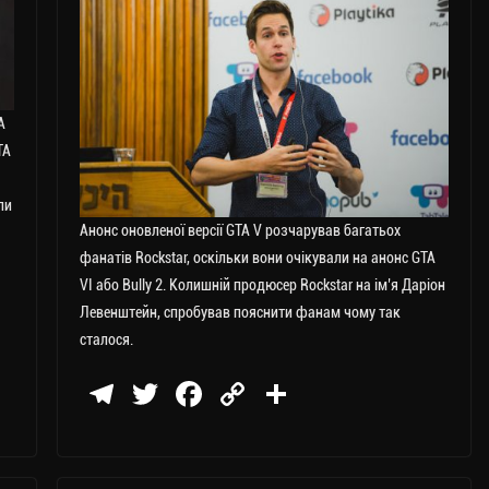
A
TA
ли
Анонс оновленої версії GTA V розчарував багатьох
фанатів Rockstar, оскільки вони очікували на анонс GTA
VI або Bully 2. Колишній продюсер Rockstar на ім’я Даріон
Левенштейн, спробував пояснити фанам чому так
сталося.
Te
T
Fa
C
П
le
wi
ce
op
о
gr
tt
bo
y
ді