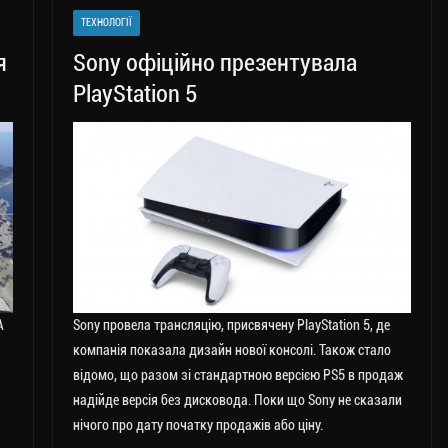
a
er
ok
Li
ли
ТЕХНОЛОГІЇ
m
nk
ти
я
Sony офіційно презентувала
ся
PlayStation 5
A
Sony провела трансляцію, присвячену PlayStation 5, де
компанія показала дизайн нової консолі. Також стало
відомо, що разом зі стандартною версією PS5 в продаж
надійде версія без дисковода. Поки що Sony не сказали
нічого про дату початку продажів або ціну.