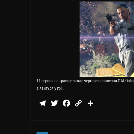
11 серпня на гравців чекає чергове оновлення GTA Onlin
з’явиться у грі…
Te
T
Fa
C
П
le
wi
ce
op
о
gr
tt
bo
y
ді
a
er
ok
Li
ли