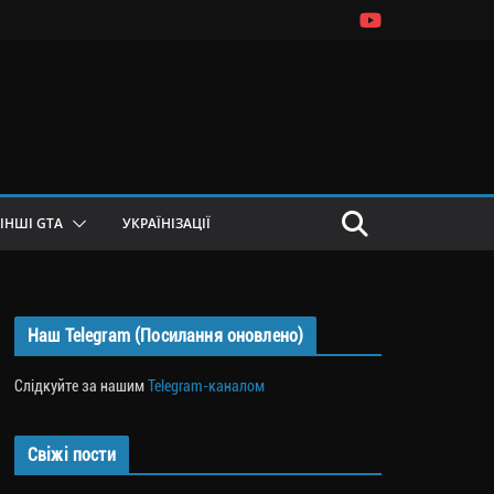
ІНШІ GTA
УКРАЇНІЗАЦІЇ
Наш Telegram (Посилання оновлено)
Слідкуйте за нашим
Telegram-каналом
Свіжі пости