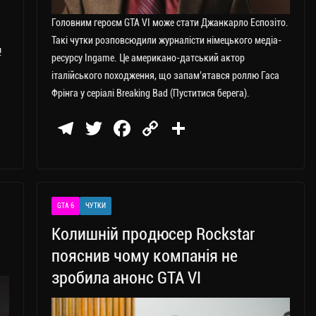
Головним героєм GTA VI може стати Джанкарло Еспозіто.
Такі чутки розповсюдили журналісти німецького медіа-
!
ресурсу Ingame. Це американо-датський актор
італійського походження, що запам’ятався роллю Гаса
Фрінга у серіалі Breaking Bad (Пуститися берега).
Te
T
Fa
C
П
le
wi
ce
op
о
gr
tt
bo
y
ді
a
er
ok
Li
ли
GTA 6
ЧУТКИ
m
nk
ти
Колишній продюсер Rockstar
ся
пояснив чому компанія не
зробила анонс GTA VI