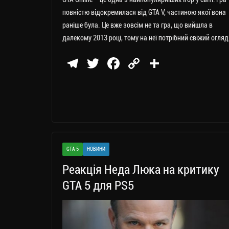
повністю відокремилася від GTA V, частиною якої вона
раніше була. Це вже зовсім не та гра, що вийшла в
далекому 2013 році, тому на неї потрібний свіжий огляд
Te
T
Fa
C
П
le
wi
ce
op
о
gr
tt
bo
y
ді
a
er
ok
Li
ли
m
nk
ти
ся
GTA 5
НОВИНИ
Реакція Неда Люка на критику
GTA 5 для PS5