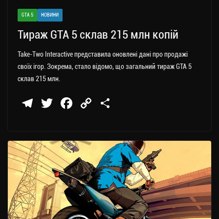
GTA 5
НОВИНИ
Тираж GTA 5 склав 215 млн копій
Take-Two Interactive представила оновлені дані про продажі
своїх ігор. Зокрема, стало відомо, що загальний тираж GTA 5
склав 215 млн.
Te
T
Fa
C
П
le
wi
ce
op
о
gr
tt
bo
y
ді
a
er
ok
Li
ли
m
nk
ти
ся