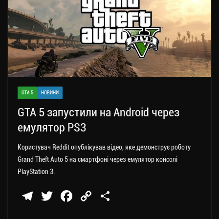
GTA 5
НОВИНИ
GTA 5 запустили на Android через
емулятор PS3
Користувач Reddit опублікував відео, яке демонструє роботу
Grand Theft Auto 5 на смартфоні через емулятор консолі
PlayStation 3.
Te
T
Fa
C
П
le
wi
ce
op
о