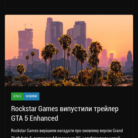
le
wi
ce
op
о
gr
tt
bo
y
ді
a
er
ok
Li
ли
m
nk
ти
ся
GTA 5
НОВИНИ
Rockstar Games випустили трейлер
GTA 5 Enhanced
Rockstar Games вирішили нагадати про оновлену версію Grand