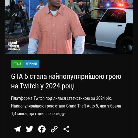
ся
GTA 5
НОВИНИ
GTA 5 стала найпопулярнішою грою
на Twitch у 2024 році
Платформа Twitch поділилася статистикою за 2024 рік.
Найпопулярнішою грою стала Grand Theft Auto 5, яка зібрала
1,4 мільярда годин перегляду
Te
T
Fa
C
П