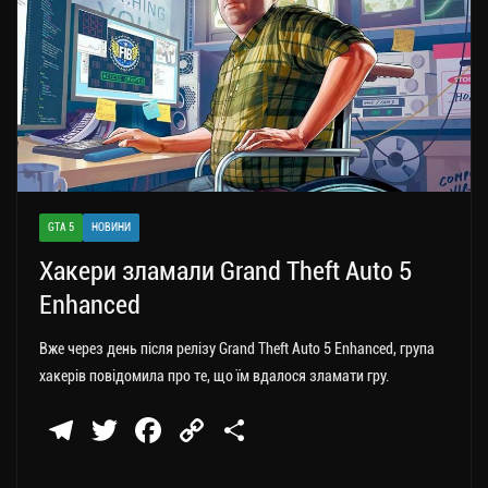
ся
GTA 5
НОВИНИ
Хакери зламали Grand Theft Auto 5
Enhanced
Вже через день після релізу Grand Theft Auto 5 Enhanced, група
хакерів повідомила про те, що їм вдалося зламати гру.
Te
T
Fa
C
П
le
wi
ce
op
о