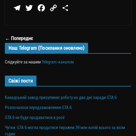
Te
T
Fa
C
П
le
wi
ce
op
о
gr
tt
bo
y
ді
a
er
ok
Li
ли
← Попереднє
m
nk
ти
Наш Telegram (Посилання оновлено)
ся
Слідкуйте за нашим
Telegram-каналом
Свіжі пости
Канадський завод призупиняє роботу на два дні заради GTA 6
Розпочалося передзамовлення GTA 6
GTA 6 не буде продаватися в росії
Чутки: GTA 6 могла продатися тиражем 39 млн копій всього за вісім
годин