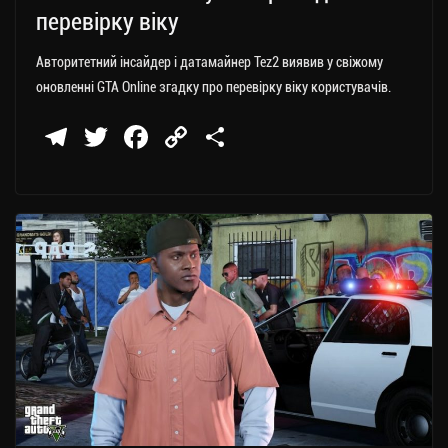
перевірку віку
Авторитетний інсайдер і датамайнер Tez2 виявив у свіжому
оновленні GTA Online згадку про перевірку віку користувачів.
Te
T
Fa
C
П
le
wi
ce
op
о
gr
tt
bo
y
ді
a
er
ok
Li
ли
m
nk
ти
ся