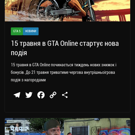
GTA 5
НОВИНИ
15 травня в GTA Online стартує нова
подія
15 травня в GTA Online починається тиждень нових знижок і
бонусів. До 21 травня триватиме чергова внутрішньоігрова
подія з нагородами
Te
T
Fa
C
П
le
wi
ce
op
о
gr
tt
bo
y
ді
a
er
ok
Li
ли
m
nk
ти