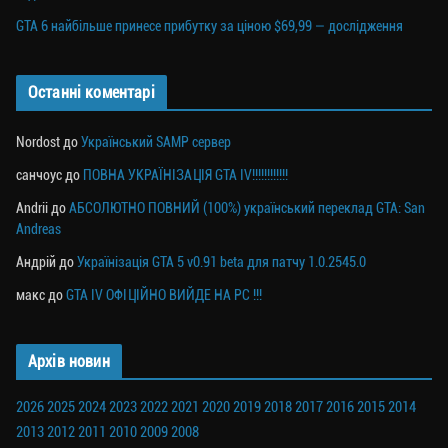
GTA 6 найбільше принесе прибутку за ціною $69,99 — дослідження
Останні коментарі
Nordost
до
Український SAMP сервер
санчоус
до
ПОВНА УКРАЇНІЗАЦІЯ GTA IV!!!!!!!!!!!!
Andrii
до
АБСОЛЮТНО ПОВНИЙ (100%) український переклад GTA: San
Andreas
Андрій
до
Українізація GTA 5 v0.91 beta для патчу 1.0.2545.0
макс
до
GTA IV ОФІЦІЙНО ВИЙДЕ НА PC !!!
Архів новин
2026
2025
2024
2023
2022
2021
2020
2019
2018
2017
2016
2015
2014
2013
2012
2011
2010
2009
2008