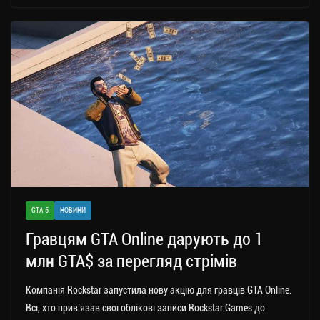
gr
tt
bo
y
ді
a
er
ok
Li
ли
m
nk
ти
ся
GTA 5
НОВИНИ
Гравцям GTA Online дарують до 1
млн GTA$ за перегляд стрімів
Компанія Rockstar запустила нову акцію для гравців GTA Online.
Всі, хто прив’язав свої облікові записи Rockstar Games до