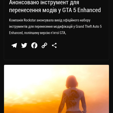
Анонсовано інструмент для
перенесення модів у GTA 5 Enhanced
Компанія Rockstar анонсувала вихід офіційного набору
інструментів для перенесення модифікацій у Grand Theft Auto 5
Enhanced, поліпшену версію п’ятої GTA,
Te
T
Fa
C
П
le
wi
ce
op
о
gr
tt
bo
y
ді
a
er
ok
Li
ли
m
nk
ти
ся