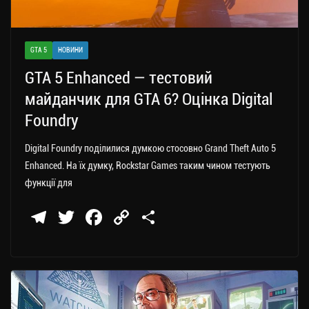
GTA 5
НОВИНИ
GTA 5 Enhanced — тестовий
майданчик для GTA 6? Оцінка Digital
Foundry
Digital Foundry поділилися думкою стосовно Grand Theft Auto 5
Enhanced. На їх думку, Rockstar Games таким чином тестують
функції для
Te
T
Fa
C
П
le
wi
ce
op
о
gr
tt
bo
y
ді
a
er
ok
Li
ли
m
nk
ти