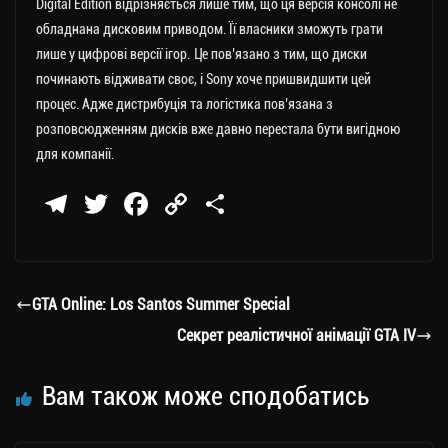
Digital Edition відрізняється лише тим, що ця версія консолі не
обладнана дисковим приводом. Її власники зможуть грати
лише у цифрові версії ігор. Це пов’язано з тим, що диски
починають відживати своє, і Sony хоче пришвидшити цей
процес. Адже дистрибуція та логістика пов’язана з
розповсюдженням дисків вже давно перестала бути вигідною
для компанії.
Te
T
Fa
C
П
le
wi
ce
op
о
gr
tt
bo
y
ді
a
er
ok
Li
ли
GTA Online: Los Santos Summer Special
m
nk
ти
Секрет реалістичної анімації GTA IV
ся
Вам також може сподобатись