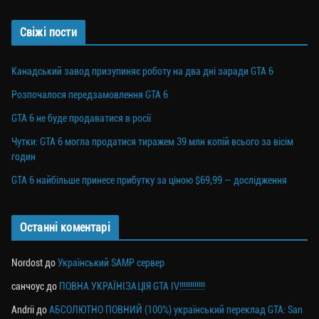
Свіжі пости
Канадський завод призупиняє роботу на два дні заради GTA 6
Розпочалося передзамовлення GTA 6
GTA 6 не буде продаватися в росії
Чутки: GTA 6 могла продатися тиражем 39 млн копій всього за вісім
годин
GTA 6 найбільше принесе прибутку за ціною $69,99 — дослідження
Останні коментарі
Nordost
до
Український SAMP сервер
санчоус
до
ПОВНА УКРАЇНІЗАЦІЯ GTA IV!!!!!!!!!!!!
Andrii
до
АБСОЛЮТНО ПОВНИЙ (100%) український переклад GTA: San