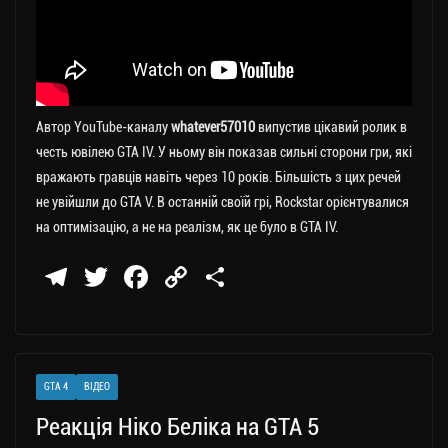
Автор YouTube-каналу
whatever57010
випустив цікавий ролик в
честь ювілею GTA IV. У ньому він показав сильні сторони гри, які
вражають гравців навіть через 10 років. Більшість з цих речей
не увійшли до GTA V. В останній своїй грі, Rockstar орієнтувалися
на оптимізацію, а не на реалізм, як це було в GTA IV.
Te
T
Fa
C
П
le
wi
ce
op
о
gr
tt
bo
y
ді
a
er
ok
Li
ли
GTA 4
ВІДЕО
m
nk
ти
Реакція Ніко Беліка на GTA 5
ся