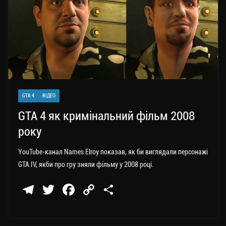
GTA 4
ВІДЕО
GTA 4 як кримінальний фільм 2008
року
YouTube-канал Names Elroy показав, як би виглядали персонажі
GTA IV, якби про гру зняли фільму у 2008 році.
Te
T
Fa
C
П
le
wi
ce
op
о
gr
tt
bo
y
ді