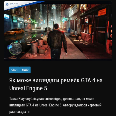
a
er
ok
Li
ли
m
nk
ти
ся
GTA 4
ВІДЕО
Як може виглядати ремейк GTA 4 на
Unreal Engine 5
TeaserPlay опублікував свіже відео, де показав, як може
виглядати GTA 4 на Unreal Engine 5. Автору вдалося черговий
раз нагадати