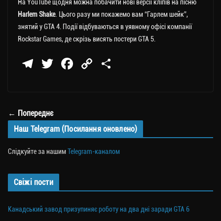
На YouTube щодня можна побачити нові версії кліпів на пісню
Harlem Shake
. Цього разу ми покажемо вам “Гарлем шейк”,
знятий у GTA 4. Події відбуваються в уявному офісі компанії
Rockstar Games, де скрізь висять постери GTA 5.
Te
T
Fa
C
П
le
wi
ce
op
о
gr
tt
bo
y
ді
a
er
ok
Li
ли
← Попереднє
m
nk
ти
Наш Telegram (Посилання оновлено)
ся
Слідкуйте за нашим
Telegram-каналом
Свіжі пости
Канадський завод призупиняє роботу на два дні заради GTA 6