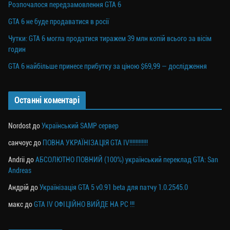
Розпочалося передзамовлення GTA 6
GTA 6 не буде продаватися в росії
Чутки: GTA 6 могла продатися тиражем 39 млн копій всього за вісім
годин
GTA 6 найбільше принесе прибутку за ціною $69,99 — дослідження
Останні коментарі
Nordost
до
Український SAMP сервер
санчоус
до
ПОВНА УКРАЇНІЗАЦІЯ GTA IV!!!!!!!!!!!!
Andrii
до
АБСОЛЮТНО ПОВНИЙ (100%) український переклад GTA: San
Andreas
Андрій
до
Українізація GTA 5 v0.91 beta для патчу 1.0.2545.0
макс
до
GTA IV ОФІЦІЙНО ВИЙДЕ НА PC !!!