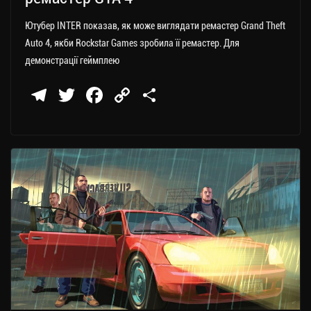
Ютубер INTER показав, як може виглядати ремастер Grand Theft
Auto 4, якби Rockstar Games зробила її ремастер. Для
демонстрації геймплею
Te
T
Fa
C
П
le
wi
ce
op
о
gr
tt
bo
y
ді
a
er
ok
Li
ли
m
nk
ти
ся