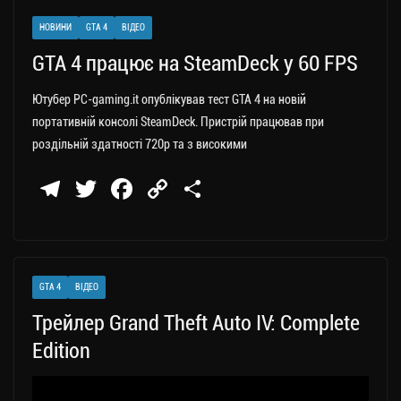
НОВИНИ
GTA 4
ВІДЕО
GTA 4 працює на SteamDeck у 60 FPS
Ютубер PC-gaming.it опублікував тест GTA 4 на новій
портативній консолі SteamDeck. Пристрій працював при
роздільній здатності 720p та з високими
Te
T
Fa
C
П
le
wi
ce
op
о
gr
tt
bo
y
ді
a
er
ok
Li
ли
GTA 4
ВІДЕО
m
nk
ти
Трейлер Grand Theft Auto IV: Complete
ся
Edition