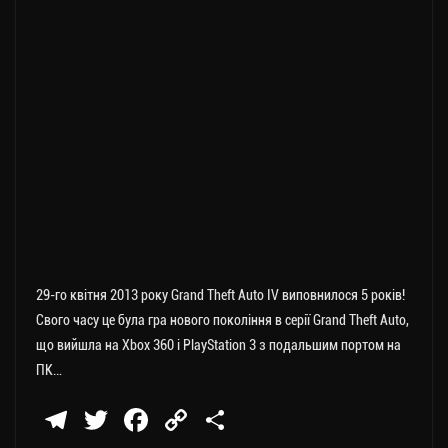
29-го квітня 2013 року Grand Theft Auto IV виповнилося 5 років!
Свого часу це була гра нового покоління в серії Grand Theft Auto,
що вийшла на Xbox 360 і PlayStation 3 з подальшим портом на
ПК…
Te
T
Fa
C
П