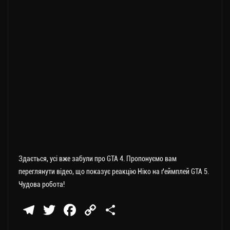
Здається, усі вже забули про GTA 4. Пропонуємо вам
переглянути відео, що показує реакцію Ніко на ґеймплей GTA 5.
Чудова робота!
Te
T
Fa
C
П
le
wi
ce
op
о