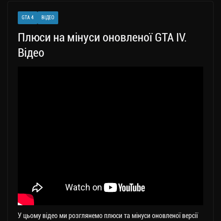
a
er
ok
Li
ли
GTA 4
ВІДЕО
m
nk
ти
Плюси на мінуси оновленої GTA IV.
ся
Відео
У цьому відео ми розглянемо плюси та мінуси оновленої версії