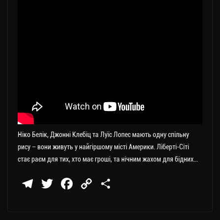
Ніко Белік, Джонні Клебіц та Луїс Лопес мають одну спільну
рису – вони живуть у найгіршому місті Америки. Ліберті-Сіті
стає раєм для тих, хто має гроші, та нічним жахом для бідних…
Te
T
Fa
C
П
le
wi
ce
op
о
gr
tt
bo
y
ді