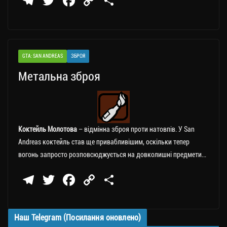
Te
T
Fa
C
П
le
wi
ce
op
о
gr
tt
bo
y
ді
a
er
ok
Li
ли
GTA: SAN ANDREAS
ЗБРОЯ
m
nk
ти
Метальна зброя
ся
Коктейль Молотова
– відмінна зброя проти натовпів. У San
Andreas коктейль став ще привабливішим, оскільки тепер
вогонь запросто розповсюджується на довколишні предмети…
Te
T
Fa
C
П
le
wi
ce
op
о
gr
tt
bo
y
ді
Наш Telegram (Посилання оновлено)