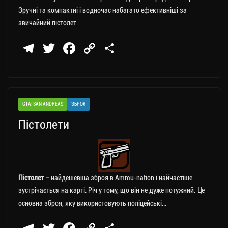
Зручні та компактні і водночас набагато ефективніші за
звичайний пістолет.
Te
T
Fa
C
П
le
wi
ce
op
о
gr
tt
bo
y
ді
a
er
ok
Li
ли
GTA: SAN ANDREAS
ЗБРОЯ
m
nk
ти
Пістолети
ся
Пістолет
– найдешевша зброя в Ammu-nation і найчастіше
зустрічається на карті. Річ у тому, що він не дуже потужний. Це
основна зброя, яку використовують поліцейські…