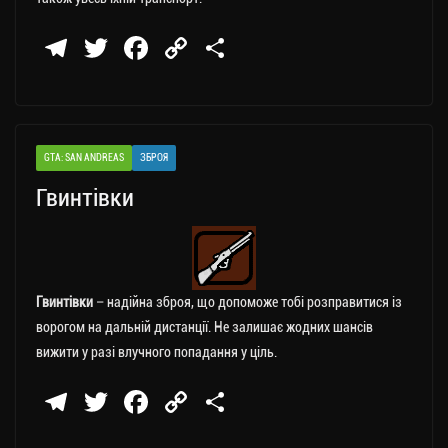
Te
T
Fa
C
П
le
wi
ce
op
о
gr
tt
bo
y
ді
a
er
ok
Li
ли
GTA: SAN ANDREAS
ЗБРОЯ
m
nk
ти
Гвинтівки
ся
Гвинтівки
– надійна зброя, що допоможе тобі розправитися із
ворогом на дальній дистанції. Не залишає жодних шансів
вижити у разі влучного попадання у ціль.
Te
T
Fa
C
П
le
wi
ce
op
о