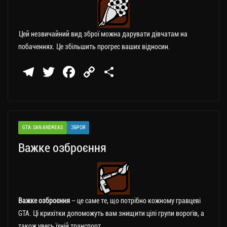
Цей незвичайний вид зброї можна дарувати дівчатам на
побаченнях. Це збільшить прогрес ваших відносин.
Te
T
Fa
C
П
le
wi
ce
op
о
gr
tt
bo
y
ді
a
er
ok
Li
ли
GTA: SAN ANDREAS
ЗБРОЯ
m
nk
ти
Важке озброєння
ся
Важке озброєння
– це саме те, що потрібно кожному гравцеві
GTA. Ці крихітки допоможуть вам знищити цілі групи ворогів, а
також увесь їхній транспорт.