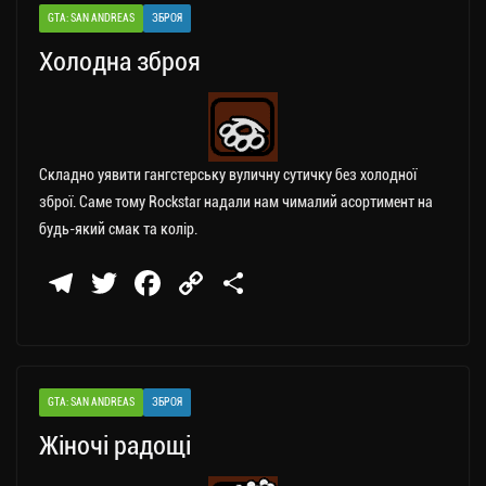
a
er
ok
Li
ли
GTA: SAN ANDREAS
ЗБРОЯ
m
nk
ти
Холодна зброя
ся
Складно уявити гангстерську вуличну сутичку без холодної
зброї. Саме тому Rockstar надали нам чималий асортимент на
будь-який смак та колір.
Te
T
Fa
C
П
le
wi
ce
op
о
gr
tt
bo
y
ді
a
er
ok
Li
ли
GTA: SAN ANDREAS
ЗБРОЯ
m
nk
ти
Жіночі радощі
ся