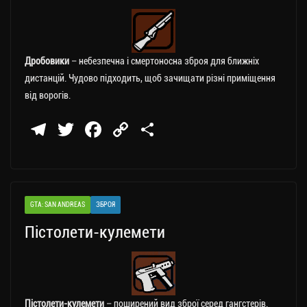
Дробовики
– небезпечна і смертоносна зброя для ближніх
дистанцій. Чудово підходить, щоб зачищати різні приміщення
від ворогів.
Te
T
Fa
C
П
le
wi
ce
op
о
gr
tt
bo
y
ді
a
er
ok
Li
ли
GTA: SAN ANDREAS
ЗБРОЯ
m
nk
ти
Пістолети-кулемети
ся
Пістолети-кулемети
– поширений вид зброї серед гангстерів.