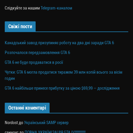
a
er
ok
Li
ли
m
nk
ти
Слідкуйте за нашим
Telegram-каналом
ся
Свіжі пости
Канадський завод призупиняє роботу на два дні заради GTA 6
Розпочалося передзамовлення GTA 6
GTA 6 не буде продаватися в росії
Чутки: GTA 6 могла продатися тиражем 39 млн копій всього за вісім
годин
GTA 6 найбільше принесе прибутку за ціною $69,99 — дослідження
Останні коментарі
Nordost
до
Український SAMP сервер
санчоус
до
ПОВНА УКРАЇНІЗАЦІЯ GTA IV!!!!!!!!!!!!