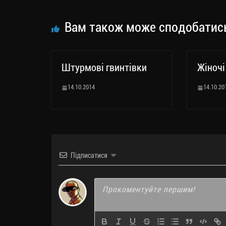
m
nk
ти
ся
Вам також може сподобатис
Штурмові гвинтівки
Жіночі
14.10.2014
14.10.20
Підписатися