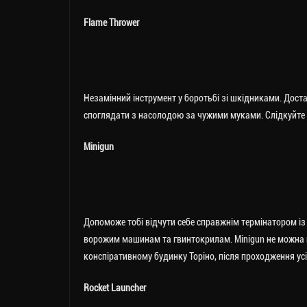
Flame Thrower
Незамінний інструмент у боротьбі зі шкідниками. Дост
споглядати з насолодою за чужими муками. Слідкуйте 
Minigun
Допоможе тобі відчути себе справжнім термінатором і
ворожим машинам та гвинтокрилам. Minigun не можна п
конспіративному будинку Торіно, після проходження усіх
Rocket Launcher