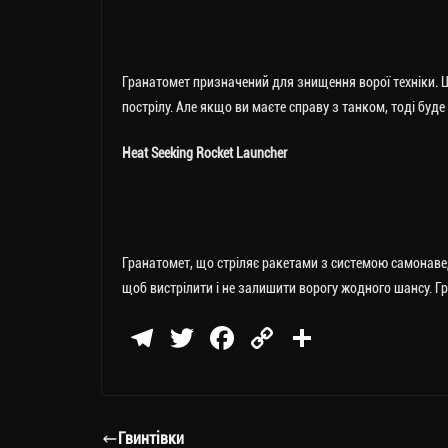
Гранатомет призначений для знищення ворої техніки. 
пострілу. Але якщо ви маєте справу з танком, тоді буде
Heat Seeking Rocket Launcher
Гранатомет, що стріляє ракетами з системою самонавед
щоб вистрілити і не залишити ворогу жодного шансу. Г
Te
T
Fa
C
П
le
wi
ce
op
о
gr
tt
bo
y
ді
a
er
ok
Li
ли
Гвинтівки