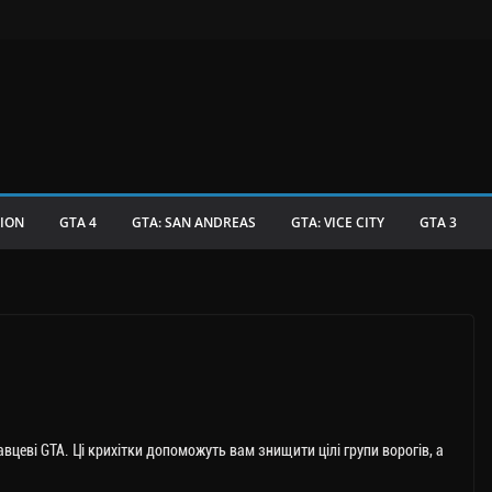
TION
GTA 4
GTA: SAN ANDREAS
GTA: VICE CITY
GTA 3
вцеві GTA. Ці крихітки допоможуть вам знищити цілі групи ворогів, а