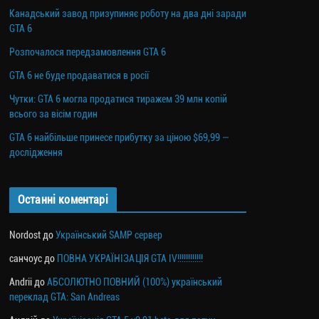
Канадський завод призупиняє роботу на два дні заради
GTA 6
Розпочалося передзамовлення GTA 6
GTA 6 не буде продаватися в росії
Чутки: GTA 6 могла продатися тиражем 39 млн копій
всього за вісім годин
GTA 6 найбільше принесе прибутку за ціною $69,99 —
дослідження
Останні коментарі
Nordost
до
Український SAMP сервер
санчоус
до
ПОВНА УКРАЇНІЗАЦІЯ GTA IV!!!!!!!!!!!!
Andrii
до
АБСОЛЮТНО ПОВНИЙ (100%) український
переклад GTA: San Andreas