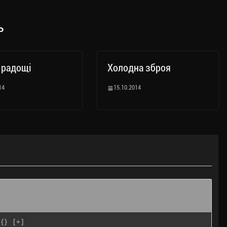
ь
 радощі
Холодна зброя
14
15.10.2014
{}
[+]