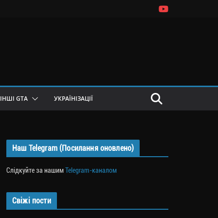
ІНШІ GTA
УКРАЇНІЗАЦІЇ
Наш Telegram (Посилання оновлено)
Слідкуйте за нашим
Telegram-каналом
Свіжі пости