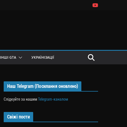
ІНШІ GTA
УКРАЇНІЗАЦІЇ
Наш Telegram (Посилання оновлено)
Слідкуйте за нашим
Telegram-каналом
Свіжі пости