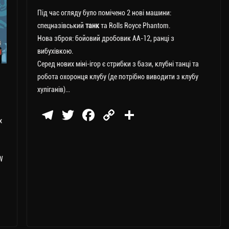
Під час огляду було помічено 2 нові машини:
спецназівський
танк
та Rolls Royce Phantom.
Нова зброя: бойовий дробовик AA-12, ранці з
вибухівкою.
Серед нових міні-ігор є стрибки з бази, клубні танці та
робота охоронця клубу (де потрібно виводити з клубу
хуліганів)…
Te
T
Fa
C
П
х
le
wi
ce
op
о
gr
tt
bo
y
ді
a
er
ok
Li
ли
W
m
nk
ти
ся