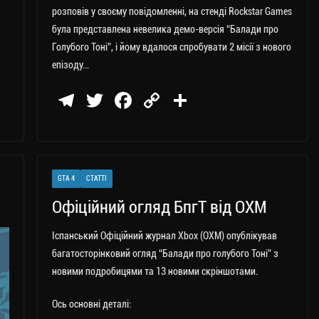
розповів у своєму повідомленні, на стенді Rockstar Games
була представлена невелика демо-версія “Балади про
Голубого Тоні”, і йому вдалося спробувати 2 місії з нового
епізоду…
Te
T
Fa
C
П
le
wi
ce
op
о
gr
tt
bo
y
ді
a
er
ok
Li
ли
GTA 4
СТАТТІ
m
nk
ти
Офіційний огляд БпгТ від OXM
ся
Іспанський Офіційний журнал Xbox (OXM) опублікував
багатосторінковий огляд “Балади про голубого Тоні” з
новими подробицями та 13 новими скріншотами.
Ось основні деталі: