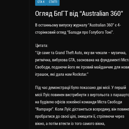
GTA 4
СТАТТІ
m
nk
ти
Огляд БпГТ від “Australian 360”
ся
В останньому випуску журналу “Australian 360” є 4-
сторінковий огляд “Балади про Голубого Тоні”.
Цитата:
“Це саме та Grand Theft Auto, яку ви чекали – музична,
ритмічна, вибухова GTA, заснована на фундаменті Міст
Свободи, подаючи його як ігровий майданчик для нов
іграшок, які дала нам Rockstar.”
Під час демонстрації було показано дві місії. У першій
місії Луїс повинен вистрибнути з вертольота з парашут
на будівлю офісів хокейної команди Міста Свободи
“Rampage”. Коли Луїс дістанеться всередину, він повин
пробратися до своєї цілі, знищити її, стріляючи через
вікно, а потім втекти із того самого вікна,