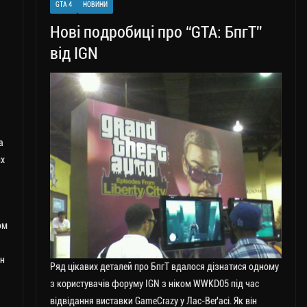
GTA 4
НОВИНИ
Нові подробиці про “GTA: БпгТ”
від IGN
а
их
ом
ен
Ряд цікавих деталей про БпгТ вдалося дізнатися одному
з користувачів форуму IGN з ніком WWKD05 під час
відвідання виставки GameCrazy у Лас-Веґасі. Як він