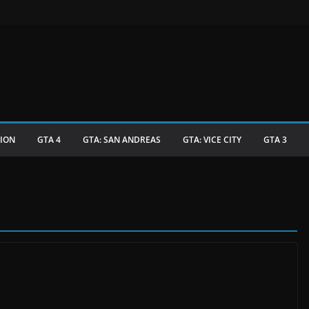
TION
GTA 4
GTA: SAN ANDREAS
GTA: VICE CITY
GTA 3