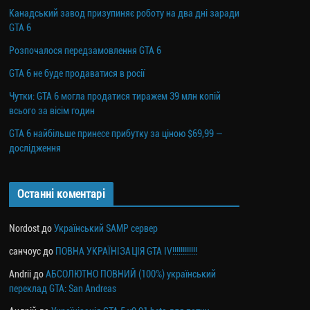
Канадський завод призупиняє роботу на два дні заради
GTA 6
Розпочалося передзамовлення GTA 6
GTA 6 не буде продаватися в росії
Чутки: GTA 6 могла продатися тиражем 39 млн копій
всього за вісім годин
GTA 6 найбільше принесе прибутку за ціною $69,99 —
дослідження
Останні коментарі
Nordost
до
Український SAMP сервер
санчоус
до
ПОВНА УКРАЇНІЗАЦІЯ GTA IV!!!!!!!!!!!!
Andrii
до
АБСОЛЮТНО ПОВНИЙ (100%) український
переклад GTA: San Andreas