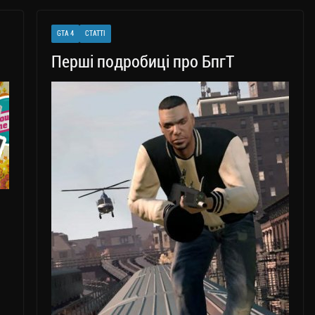
GTA 4
СТАТТІ
Перші подробиці про БпгТ