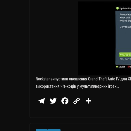
Rockstar випустила оновлення Grand Theft Auto IV для X
використання чіт-кодів у мультиплеєрних іграх…
Te
T
Fa
C
П
le
wi
ce
op
о
gr
tt
bo
y
ді
a
er
ok
Li
ли