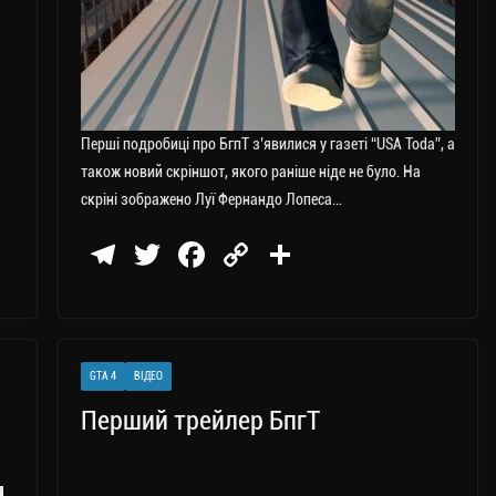
Перші подробиці про БгпТ з’явилися у газеті “USA Toda”, а
також новий скріншот, якого раніше ніде не було. На
скріні зображено Луї Фернандо Лопеса…
Te
T
Fa
C
П
le
wi
ce
op
о
gr
tt
bo
y
ді
a
er
ok
Li
ли
GTA 4
ВІДЕО
m
nk
ти
Перший трейлер БпгТ
ся