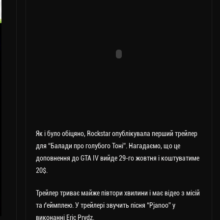
Як і було обіцяно, Rockstar опублікувала перший трейлер
для “Балади про голубого Тоні”. Нагадаємо, що це
доповнення до GTA IV вийде 29-го жовтня і коштуватиме
20$.
Трейлер триває майже півтори хвилини і має відео з місій
та ґеймплею. У трейлері звучить пісня “Pjanoo” у
виконанні Eric Prydz.