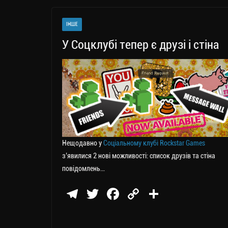
gr
tt
bo
y
ді
a
er
ok
Li
ли
ІНШЕ
m
nk
ти
У Соцклубі тепер є друзі і стіна
ся
Нещодавно у
Соціальному клубі Rockstar Games
з’явилися 2 нові можливості: список друзів та стіна
повідомлень…
Te
T
Fa
C
П
le
wi
ce
op
о
gr
tt
bo
y
ді