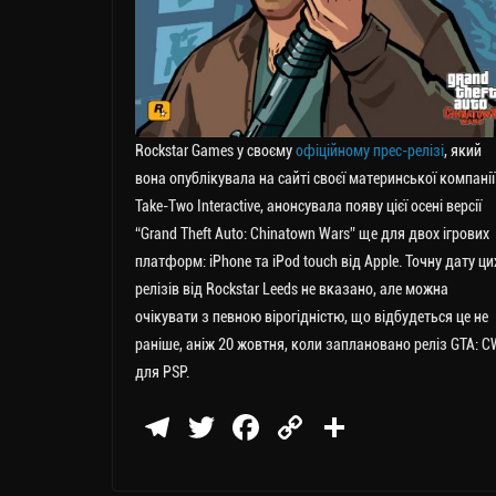
Rockstar Games у своєму
офіційному прес-релізі
, який
вона опублікувала на сайті своєї материнської компанії
Take-Two Interactive, анонсувала появу цієї осені версії
“Grand Theft Auto: Chinatown Wars” ще для двох ігрових
платформ: iPhone та iPod touch від Apple. Точну дату ци
релізів від Rockstar Leeds не вказано, але можна
очікувати з певною вірогідністю, що відбудеться це не
раніше, аніж 20 жовтня, коли заплановано реліз GTA: C
для PSP.
Te
T
Fa
C
П
le
wi
ce
op
о