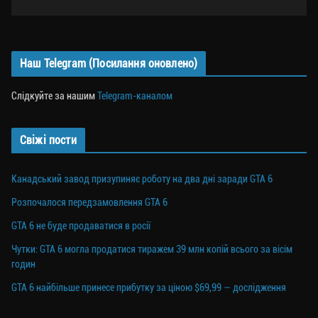
Наш Telegram (Посилання оновлено)
Слідкуйте за нашим
Telegram-каналом
Свіжі пости
Канадський завод призупиняє роботу на два дні заради GTA 6
Розпочалося передзамовлення GTA 6
GTA 6 не буде продаватися в росії
Чутки: GTA 6 могла продатися тиражем 39 млн копій всього за вісім
годин
GTA 6 найбільше принесе прибутку за ціною $69,99 — дослідження