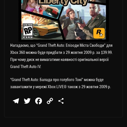
Нагадаємо, що “Grand Theft Auto: Епізоди Міста Свободи” для
Xbox 360 можна буде придбати з 29 жовтня 2009 р. за $39.99.
При чому диск не вимагатиме наявності оригінальної версії
Grand Theft Auto IV.
“Grand Theft Auto: Балада про голубого Тоні” можна буде
завантажити у мережі Xbox LIVE® також з 29 жовтня 2009 р.
Te
T
Fa
C
П
le
wi
ce
op
о
gr
tt
bo
y
ді