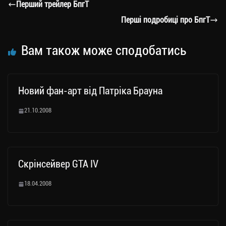
a
er
ok
Li
ли
Перший трейлер БпгТ
m
nk
ти
Перші подробиці про БпгТ
ся
Вам також може сподобатись
Новий фан-арт від Патріка Брауна
21.10.2008
Скрінсейвер GTA IV
18.04.2008