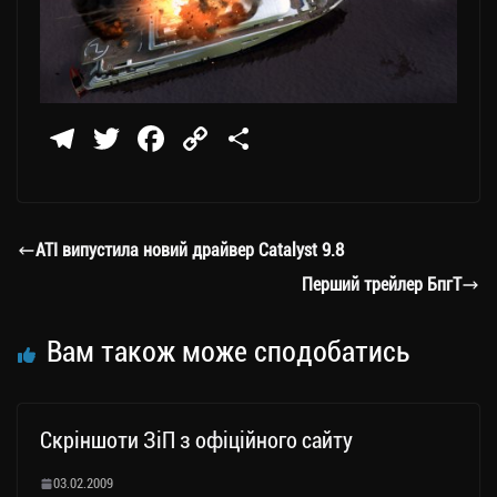
Te
T
Fa
C
П
le
wi
ce
op
о
gr
tt
bo
y
ді
a
er
ok
Li
ли
ATI випустила новий драйвер Catalyst 9.8
m
nk
ти
Перший трейлер БпгТ
ся
Вам також може сподобатись
Скріншоти ЗіП з офіційного сайту
03.02.2009