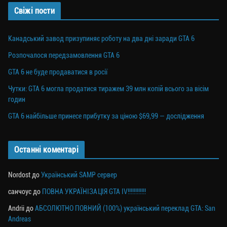
Свіжі пости
Канадський завод призупиняє роботу на два дні заради GTA 6
Розпочалося передзамовлення GTA 6
GTA 6 не буде продаватися в росії
Чутки: GTA 6 могла продатися тиражем 39 млн копій всього за вісім
годин
GTA 6 найбільше принесе прибутку за ціною $69,99 — дослідження
Останні коментарі
Nordost
до
Український SAMP сервер
санчоус
до
ПОВНА УКРАЇНІЗАЦІЯ GTA IV!!!!!!!!!!!!
Andrii
до
АБСОЛЮТНО ПОВНИЙ (100%) український переклад GTA: San
Andreas