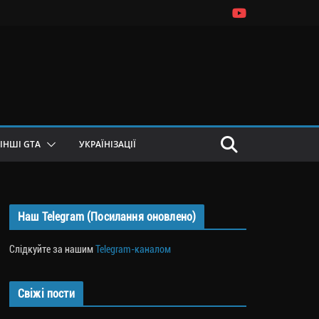
ІНШІ GTA
УКРАЇНІЗАЦІЇ
Наш Telegram (Посилання оновлено)
Слідкуйте за нашим
Telegram-каналом
Свіжі пости