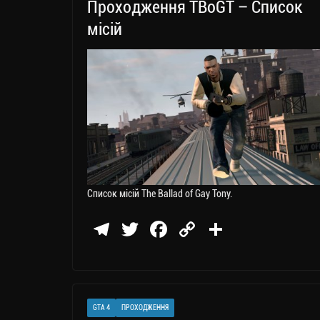
Проходження TBoGT – Список
ся
місій
Список місій The Ballad of Gay Tony.
Te
T
Fa
C
П
le
wi
ce
op
о
gr
tt
bo
y
ді
a
er
ok
Li
ли
GTA 4
ПРОХОДЖЕННЯ