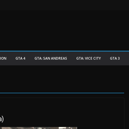
TION
GTA 4
GTA: SAN ANDREAS
GTA: VICE CITY
GTA 3
а)