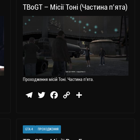
ся
TBoGT – Місії Тоні (Частина п’ята)
Проходження місій Тоні. Частина п’ята.
Te
T
Fa
C
П
le
wi
ce
op
о
gr
tt
bo
y
ді
a
er
ok
Li
ли
GTA 4
ПРОХОДЖЕННЯ
m
nk
ти