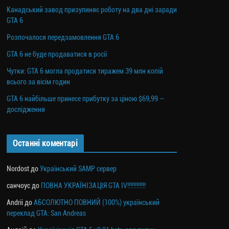
Канадський завод призупиняє роботу на два дні заради
GTA 6
Розпочалося передзамовлення GTA 6
GTA 6 не буде продаватися в росії
Чутки: GTA 6 могла продатися тиражем 39 млн копій
всього за вісім годин
GTA 6 найбільше принесе прибутку за ціною $69,99 —
дослідження
Останні коментарі
Nordost
до
Український SAMP сервер
санчоус
до
ПОВНА УКРАЇНІЗАЦІЯ GTA IV!!!!!!!!!!!!
Andrii
до
АБСОЛЮТНО ПОВНИЙ (100%) український
переклад GTA: San Andreas