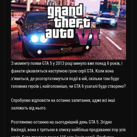
З моменту появи GTA 5 у 2013 році минуло вже понад 6 років, і
фанати цікавляться наступною грою серії GTA. Коли вона
з’явиться, де розгортатимуться події в ній, скільки там буде
головних героїв і, найголовніше, чи GTA 6 узагалі буде створено?
Спробуємо відповісти на останнє запитання, адже всі інші
залежать від нього.
Розглянемо останню на сьогоднішній день GTA 5. Згідно
Вікіпедії, вона є третьою в списку найбільш продаваних ігор усіх