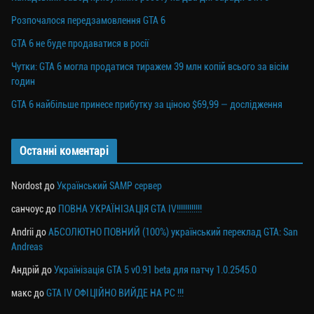
Розпочалося передзамовлення GTA 6
GTA 6 не буде продаватися в росії
Чутки: GTA 6 могла продатися тиражем 39 млн копій всього за вісім
годин
GTA 6 найбільше принесе прибутку за ціною $69,99 — дослідження
Останні коментарі
Nordost
до
Український SAMP сервер
санчоус
до
ПОВНА УКРАЇНІЗАЦІЯ GTA IV!!!!!!!!!!!!
Andrii
до
АБСОЛЮТНО ПОВНИЙ (100%) український переклад GTA: San
Andreas
Андрій
до
Українізація GTA 5 v0.91 beta для патчу 1.0.2545.0
макс
до
GTA IV ОФІЦІЙНО ВИЙДЕ НА PC !!!