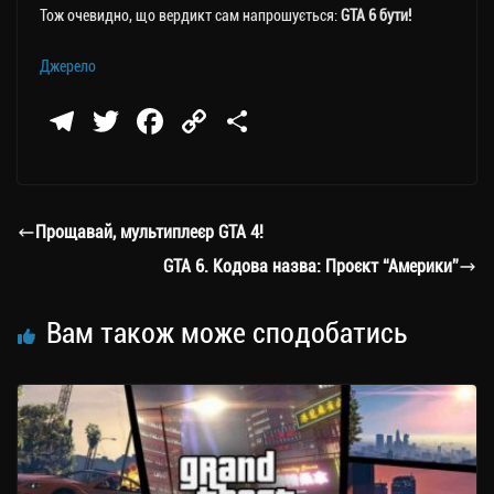
Тож очевидно, що вердикт сам напрошується:
GTA 6 бути!
Джерело
Te
T
Fa
C
П
le
wi
ce
op
о
gr
tt
bo
y
ді
a
er
ok
Li
ли
Прощавай, мультиплеєр GTA 4!
m
nk
ти
GTA 6. Кодова назва: Проєкт “Америки”
ся
Вам також може сподобатись