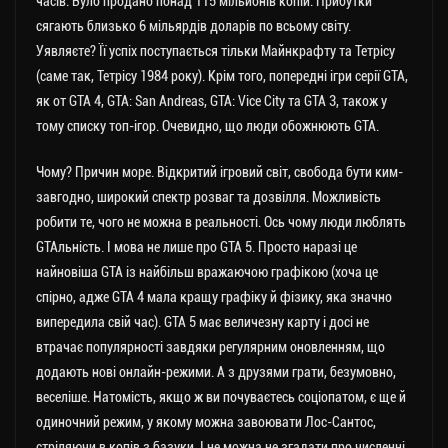
часів. Було продано понад 115 мільйонів копій. Прибутки
сягають близько 6 мільярдів доларів по всьому світу.
Уявляєте? Її успіх поступається тільки Майнкрафту та Тетрісу
(саме так, Тетрісу 1984 року). Крім того, попередні ігри серії GTA,
як от GTA 4, GTA: San Andreas, GTA: Vice City та GTA 3, також у
тому списку топ-ігор. Очевидно, що люди обожнюють GTA.
Чому? Причин море. Відкритий ігровий світ, свобода бути ким-
завгодно, широкий спектр розваг та дозвілля. Можливість
робити те, чого не можна в реальності. Ось чому люди люблять
GTAльність. І мова не лише про GTA 5. Просто наразі це
найновіша GTA із найбільш вражаючою графікою (хоча це
спірно, адже GTA 4 мала кращу графіку й фізику, яка значно
випередила свій час). GTA 5 має величезну карту і досі не
втрачає популярності завдяки регулярним оновленням, що
додають нові онлайн-режими. А з друзями грати, безумовно,
веселіше. Натомість, якщо ж ви почуваєтесь соціопатом, є ще й
одиночний режим, у якому можна завоювати Лос-Сантос,
стріляючи в копів з базуки. І не можна не згадати про численні