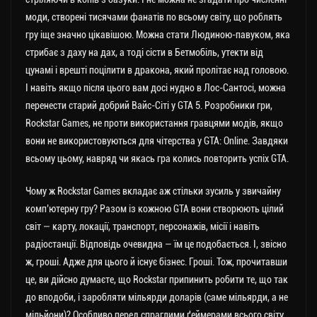
моди, створені тисячами фанатів по всьому світу, що роблять
гру іще значно цікавішою. Можна стати Людиною-павуком, яка
стрибає з даху на дах, а тоді сісти в Бетмобіль, утекти від
цунамі і врешті поцілити в дракона, який пролітає над головою.
І навіть якщо після цього вам досі нудно в Лос-Сантосі, можна
перенести старий добрий Вайс-Сіті у GTA 5. Розробники гри,
Rockstar Games, не проти використання гравцями модів, якщо
вони не використовуються для чітерства у GTA: Online. Завдяки
всьому цьому, навряд чи якась гра колись повторить успіх GTA.
Чому ж Rockstar Games вкладає аж стільки зусиль у звичайну
комп’ютерну гру? Разом із кожною GTA вони створюють цілий
світ — карту, локації, транспорт, персонажів, місії і навіть
радіостанції. Відповідь очевидна — їм це подобається. І, звісно
ж, гроші. Адже для цього й існує бізнес. Гроші. Тож, прочитавши
це, ви дійсно думаєте, що Rockstar припинить робити те, що так
до вподоби, і заробляти мільярди доларів (саме мільярди, а не
мільйони)? Особливо перед спраглими ґеймерами всього світу.