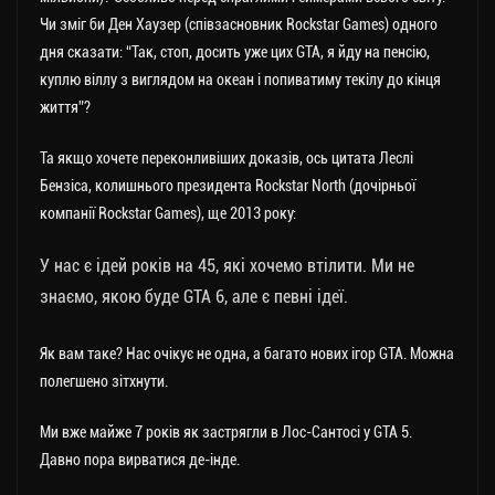
Чи зміг би Ден Хаузер (співзасновник Rockstar Games) одного
дня сказати: “Так, стоп, досить уже цих GTA, я йду на пенсію,
куплю віллу з виглядом на океан і попиватиму текілу до кінця
життя”?
Та якщо хочете переконливіших доказів, ось цитата Леслі
Бензіса, колишнього президента Rockstar North (дочірньої
компанії Rockstar Games), ще 2013 року:
У нас є ідей років на 45, які хочемо втілити. Ми не
знаємо, якою буде GTA 6, але є певні ідеї.
Як вам таке? Нас очікує не одна, а багато нових ігор GTA. Можна
полегшено зітхнути.
Ми вже майже 7 років як застрягли в Лос-Сантосі у GTA 5.
Давно пора вирватися де-інде.