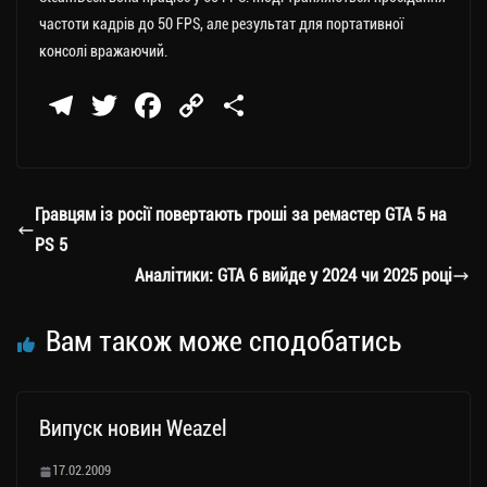
частоти кадрів до 50 FPS, але результат для портативної
консолі вражаючий.
Te
T
Fa
C
П
le
wi
ce
op
о
gr
tt
bo
y
ді
a
er
ok
Li
ли
Гравцям із росії повертають гроші за ремастер GTA 5 на
m
nk
ти
PS 5
ся
Аналітики: GTA 6 вийде у 2024 чи 2025 році
Вам також може сподобатись
Випуск новин Weazel
17.02.2009