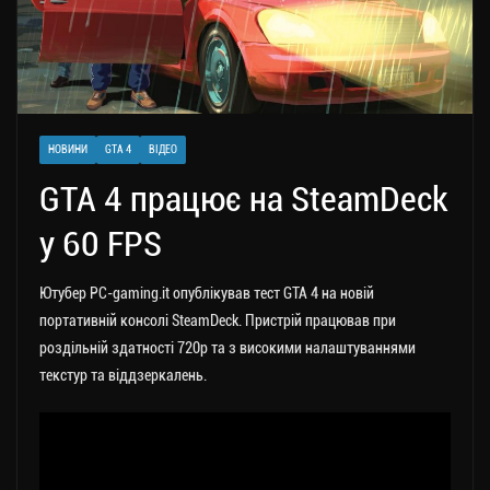
НОВИНИ
GTA 4
ВІДЕО
GTA 4 працює на SteamDeck
у 60 FPS
Ютубер PC-gaming.it опублікував тест GTA 4 на новій
портативній консолі SteamDeck. Пристрій працював при
роздільній здатності 720p та з високими налаштуваннями
текстур та віддзеркалень.