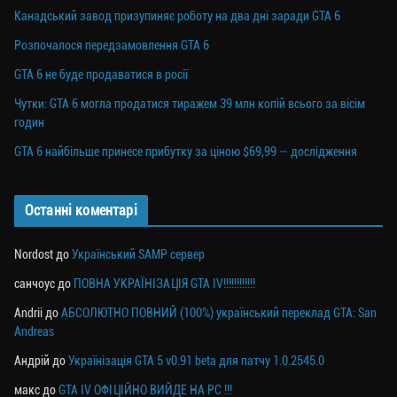
Канадський завод призупиняє роботу на два дні заради GTA 6
Розпочалося передзамовлення GTA 6
GTA 6 не буде продаватися в росії
Чутки: GTA 6 могла продатися тиражем 39 млн копій всього за вісім
годин
GTA 6 найбільше принесе прибутку за ціною $69,99 — дослідження
Останні коментарі
Nordost
до
Український SAMP сервер
санчоус
до
ПОВНА УКРАЇНІЗАЦІЯ GTA IV!!!!!!!!!!!!
Andrii
до
АБСОЛЮТНО ПОВНИЙ (100%) український переклад GTA: San
Andreas
Андрій
до
Українізація GTA 5 v0.91 beta для патчу 1.0.2545.0
макс
до
GTA IV ОФІЦІЙНО ВИЙДЕ НА PC !!!