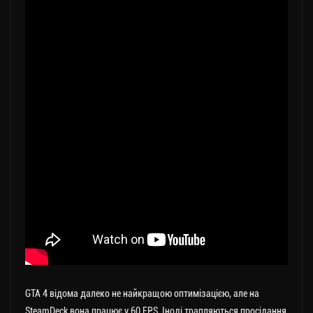
GTA 4 відома далеко не найкращою оптимізацією, але на
SteamDeck вона працює у 60 FPS. Іноді трапляються просідання