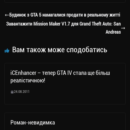
gr
tt
bo
y
ді
a
er
ok
Li
ли
Будинок з GTA 5 намагалися продати в реальному житті
m
nk
ти
Завантажити Mission Maker V1.7 для Grand Theft Auto: San
ся
Andreas
Вам також може сподобатись
iCEnhancer – тепер GTA IV стала ще більш
реалістичною!
24.08.2011
Роман-невидимка