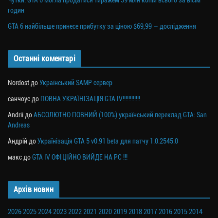
Чутки: GTA 6 могла продатися тиражем 39 млн копій всього за вісім
годин
GTA 6 найбільше принесе прибутку за ціною $69,99 — дослідження
Останні коментарі
Nordost
до
Український SAMP сервер
санчоус
до
ПОВНА УКРАЇНІЗАЦІЯ GTA IV!!!!!!!!!!!!
Andrii
до
АБСОЛЮТНО ПОВНИЙ (100%) український переклад GTA: San
Andreas
Андрій
до
Українізація GTA 5 v0.91 beta для патчу 1.0.2545.0
макс
до
GTA IV ОФІЦІЙНО ВИЙДЕ НА PC !!!
Архів новин
2026
2025
2024
2023
2022
2021
2020
2019
2018
2017
2016
2015
2014