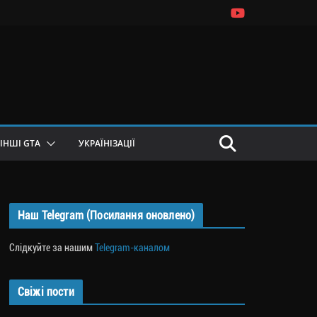
ІНШІ GTA
УКРАЇНІЗАЦІЇ
Наш Telegram (Посилання оновлено)
Слідкуйте за нашим
Telegram-каналом
Свіжі пости