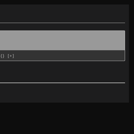
{}
[+]