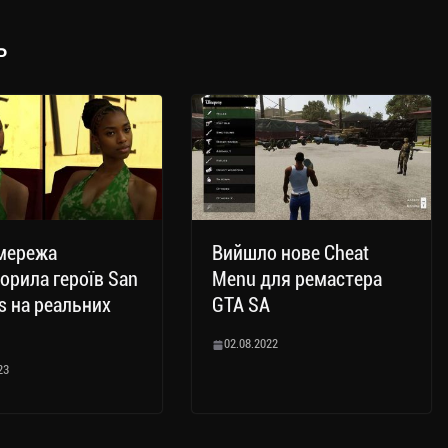
ь
мережа
Вийшло нове Cheat
орила героїв San
Menu для ремастера
s на реальних
GTA SA
02.08.2022
23