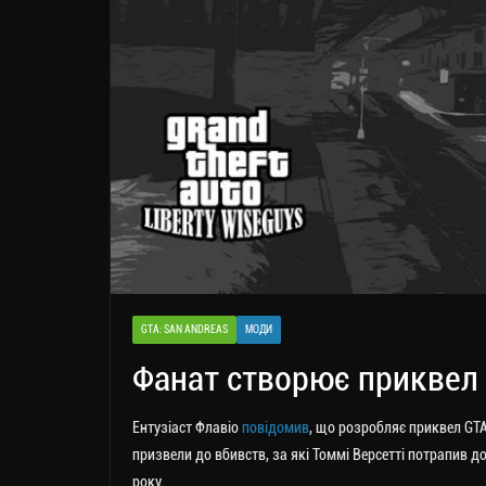
GTA: SAN ANDREAS
МОДИ
Фанат створює приквел G
Ентузіаст Флавіо
повідомив
, що розробляє приквел GTA V
призвели до вбивств, за які Томмі Версетті потрапив до
року.