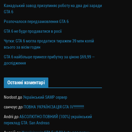
Канадський завод призупиняє роботу на два дні заради
GTA 6
Розпочалося передзамовлення GTA 6
GTA 6 не буде продаватися в росії
Чутки: GTA 6 могла продатися тиражем 39 млн копій
всього за вісім годин
GTA 6 найбільше принесе прибутку за ціною $69,99 —
дослідження
Останні коментарі
Nordost
до
Український SAMP сервер
санчоус
до
ПОВНА УКРАЇНІЗАЦІЯ GTA IV!!!!!!!!!!!!
Andrii
до
АБСОЛЮТНО ПОВНИЙ (100%) український
переклад GTA: San Andreas