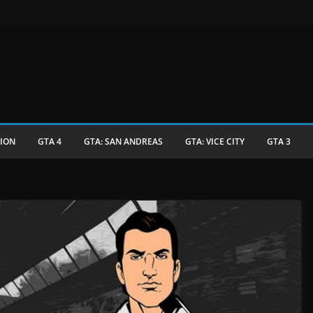
TION
GTA 4
GTA: SAN ANDREAS
GTA: VICE CITY
GTA 3