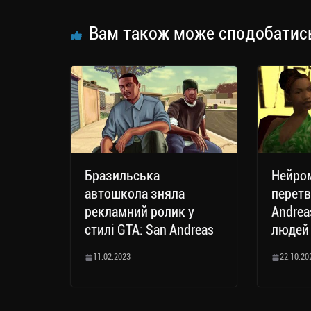
ся
Вам також може сподобатис
Бразильська
Нейро
автошкола зняла
перетв
рекламний ролик у
Andrea
стилі GTA: San Andreas
людей
11.02.2023
22.10.20