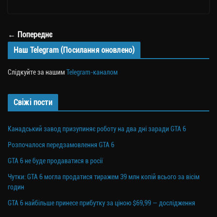
le
wi
ce
op
о
gr
tt
bo
y
ді
a
er
ok
Li
ли
← Попереднє
m
nk
ти
Наш Telegram (Посилання оновлено)
ся
Слідкуйте за нашим
Telegram-каналом
Свіжі пости
Канадський завод призупиняє роботу на два дні заради GTA 6
Розпочалося передзамовлення GTA 6
GTA 6 не буде продаватися в росії
Чутки: GTA 6 могла продатися тиражем 39 млн копій всього за вісім
годин
GTA 6 найбільше принесе прибутку за ціною $69,99 — дослідження