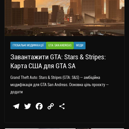
ГЛОБАЛЬНІ МОДИФІКАЦІЇ
GTA: SAN ANDREAS
МОДИ
Завантажити GTA: Stars & Stripes:
Карта США для GTA SA
Grand Theft Auto: Stars & Stripes (GTA: S&S) — амбіційна
модифікація для GTA San Andreas. Основна ціль проєкту —
додати
Te
T
Fa
C
П
le
wi
ce
op
о
gr
tt
bo
y
ді