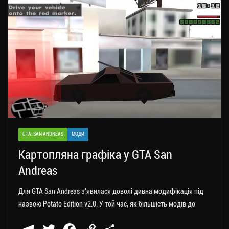
a
er
ok
Li
ли
m
nk
ти
ся
GTA: SAN ANDREAS
МОДИ
Картопляна графіка у GTA San
Andreas
Для GTA San Andreas з’явилася доволі дивна модифікація під
назвою Potato Edition v2.0. У той час, як більшість модів до