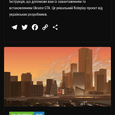
Інструкція, що допоможе вам із завантаженням та
встановленням Ukraine GTA. Це унікальний Roleplay-проєкт від
українських розробників.
Te
T
Fa
C
П
le
wi
ce
op
о
gr
tt
bo
y
ді
a
er
ok
Li
ли
m
nk
ти
ся
GTA: SAN ANDREAS
МОДИ