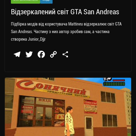
Відзеркалений світ GTA San Andreas
Підбірка модів від користувача Mattineu відзеркалює світ GTA
San Andreas. Частину з них автор зробив сам, а частина
створена Junior_Djjr
Te
T
Fa
C
П
le
wi
ce
op
о
gr
tt
bo
y
ді
a
er
ok
Li
ли
m
nk
ти
ся