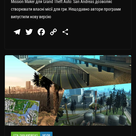
Mission Maker для Grand Theft Auto: San Andreas дозволяє
створювати власні місії для гри. Нещодавно автори програми
випустили нову версію
Te
T
Fa
C
П
le
wi
ce
op
о
gr
tt
bo
y
ді
a
er
ok
Li
ли
m
nk
ти
ся
GTA: SAN ANDREAS
МОДИ