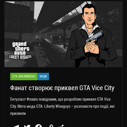
a
er
ok
Li
ли
m
nk
ти
ся
GTA: SAN ANDREAS
МОДИ
Фанат створює приквел GTA Vice City
Ентузіаст Флавіо повідомив, що розробляє приквел GTA Vice
City. Мета мода GTA: Liberty Wiseguys – розповісти про події, які
призвели