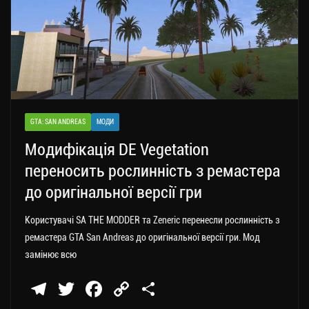
GTA: SAN ANDREAS
МОДИ
Модифікація DE Vegetation
переносить рослинність з ремастера
до оригінальної версії гри
Користувачі SA THE MODDER та Zeneric перенесли рослинність з
ремастера GTA San Andreas до оригінальної версії гри. Мод
замінює всю
Te
T
Fa
C
П