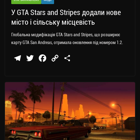
У GTA Stars and Stripes додали нове
місто і сільську місцевість
Глобальна модифікація GTA Stars and Stripes, що розширює
карту GTA San Andreas, отримала оновлення під номером 1.2.
Te
T
Fa
C
П
le
wi
ce
op
о
gr
tt
bo
y
ді
a
er
ok
Li
ли
m
nk
ти
ся