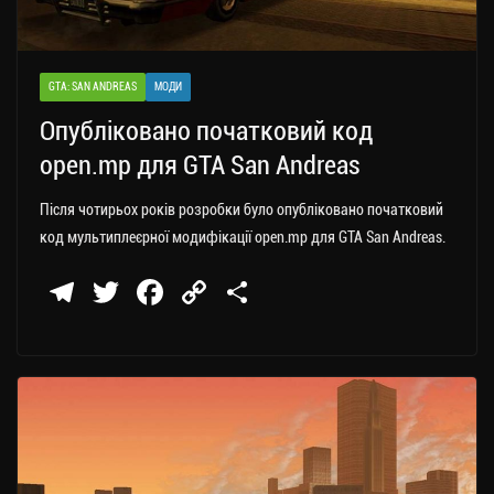
GTA: SAN ANDREAS
МОДИ
Опубліковано початковий код
open.mp для GTA San Andreas
Після чотирьох років розробки було опубліковано початковий
код мультиплеєрної модифікації open.mp для GTA San Andreas.
Te
T
Fa
C
П
le
wi
ce
op
о
gr
tt
bo
y
ді
a
er
ok
Li
ли
m
nk
ти
ся