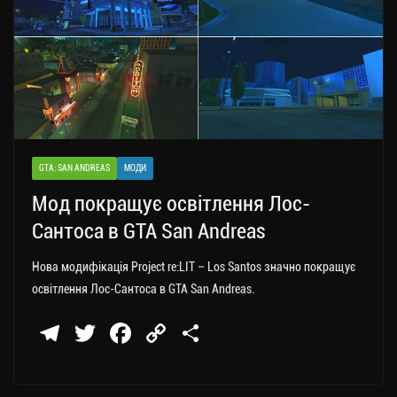
GTA: SAN ANDREAS
МОДИ
Мод покращує освітлення Лос-
Сантоса в GTA San Andreas
Нова модифікація Project re:LIT – Los Santos значно покращує
освітлення Лос-Сантоса в GTA San Andreas.
Te
T
Fa
C
П
le
wi
ce
op
о
gr
tt
bo
y
ді