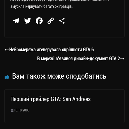
змусила нервувати багатьох гравців.
Te
T
Fa
C
П
le
wi
ce
op
о
gr
tt
bo
y
ді
a
er
ok
Li
ли
Нейромережа згенерувала скріншоти GTA 6
m
nk
ти
В мережі з’явився дизайн-документ GTA 2
ся
Вам також може сподобатись
Перший трейлер GTA: San Andreas
18.10.2008