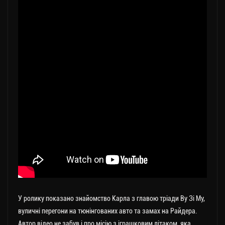
У ролику показано знайомство Карла з главою тріади Ву Зі Му,
вуличні перегони на тюнінгованих авто та замах на Райдера.
Автор відео не забув і про місію з іграшковим літаком, яка