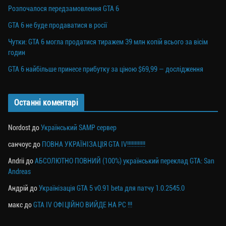
Розпочалося передзамовлення GTA 6
GTA 6 не буде продаватися в росії
Чутки: GTA 6 могла продатися тиражем 39 млн копій всього за вісім
годин
GTA 6 найбільше принесе прибутку за ціною $69,99 — дослідження
Останні коментарі
Nordost
до
Український SAMP сервер
санчоус
до
ПОВНА УКРАЇНІЗАЦІЯ GTA IV!!!!!!!!!!!!
Andrii
до
АБСОЛЮТНО ПОВНИЙ (100%) український переклад GTA: San
Andreas
Андрій
до
Українізація GTA 5 v0.91 beta для патчу 1.0.2545.0
макс
до
GTA IV ОФІЦІЙНО ВИЙДЕ НА PC !!!