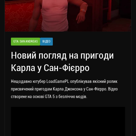
GTA: SAN ANDREAS
ВІДЕО
Новий погляд на пригоди
Карла у Сан-Фієрро
Нещодавно ютубер LoadGamePL опублікував якісний ролик
присвячений пригодам Карла Джонсона у Сан-Фієрро. Відео
створене на основі GTA 5 з безліччю модів.