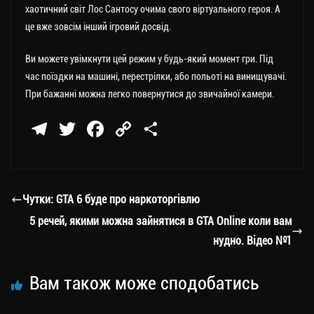
хаотичний світ Лос Сантосу очима свого віртуального героя. А
це вже зовсім інший ігровий досвід.
Ви можете увімкнути цей режим у будь-який момент гри. Під
час поїздки на машині, перестрілки, або польоті на винищувачі.
При бажанні можна легко повернутися до звичайної камери.
Te
T
Fa
C
П
le
wi
ce
op
о
gr
tt
bo
y
ді
a
er
ok
Li
ли
Чутки: GTA 6 буде про наркоторгівлю
m
nk
ти
5 речей, якими можна зайнятися в GTA Online коли вам
ся
нудно. Відео №1
Вам також може сподобатись