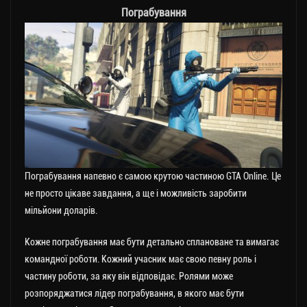
Пограбування
Пограбування напевно є самою крутою частиною GTA Online. Це
не просто цікаве завдання, а ще і можливість заробити
мільйони доларів.
Кожне пограбування має бути детально сплановане та вимагає
командної роботи. Кожний учасник має свою певну роль і
частину роботи, за яку він відповідає. Ролями може
розпоряджатися лідер пограбування, в якого має бути