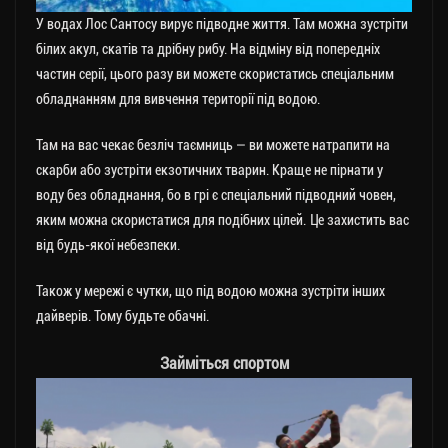
У водах Лос Сантосу вирує підводне життя. Там можна зустріти
білих акул, скатів та дрібну рибу. На відміну від попередніх
частин серії, цього разу ви можете скористатись спеціальним
обладнанням для вивчення території під водою.
Там на вас чекає безліч таємниць — ви можете натрапити на
скарби або зустріти екзотичних тварин. Краще не пірнати у
воду без обладнання, бо в грі є спеціальний підводний човен,
яким можна скористатися для подібних цілей. Це захистить вас
від будь-якої небезпеки.
Також у мережі є чутки, що під водою можна зустріти інших
дайверів. Тому будьте обачні.
Займіться спортом