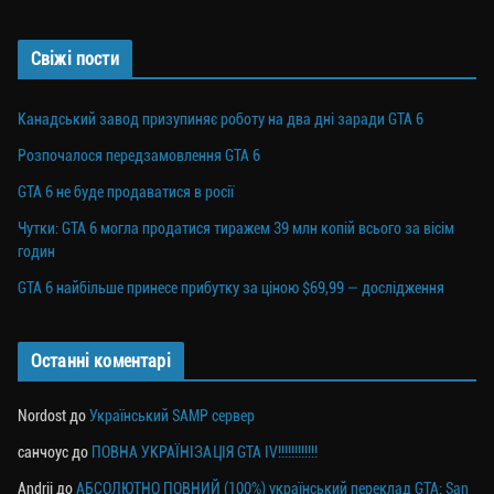
Свіжі пости
Канадський завод призупиняє роботу на два дні заради GTA 6
Розпочалося передзамовлення GTA 6
GTA 6 не буде продаватися в росії
Чутки: GTA 6 могла продатися тиражем 39 млн копій всього за вісім
годин
GTA 6 найбільше принесе прибутку за ціною $69,99 — дослідження
Останні коментарі
Nordost
до
Український SAMP сервер
санчоус
до
ПОВНА УКРАЇНІЗАЦІЯ GTA IV!!!!!!!!!!!!
Andrii
до
АБСОЛЮТНО ПОВНИЙ (100%) український переклад GTA: San