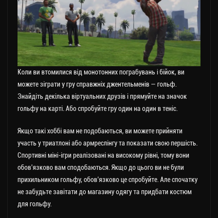
Коли ви втомилися від монотонних пограбувань і бійок, ви
можете зіграти у гру справжніх джентельменів — гольф.
Знайдіть декілька віртуальних друзів і прямуйте на значок
гольфу на карті. Або спробуйте гру один на один в теніс.
Якщо такі хоббі вам не подобаються, ви можете прийняти
участь у триатлоні або армреслінгу та показати свою першість.
Спортивні міні-ігри реалізовані на високому рівні, тому вони
обов’язково вам сподобаються. Якщо до цього ви не були
прихильником гольфу, обов’язково це спробуйте. Але спочатку
не забудьте завітати до магазину одягу та придбати костюм
для гольфу.