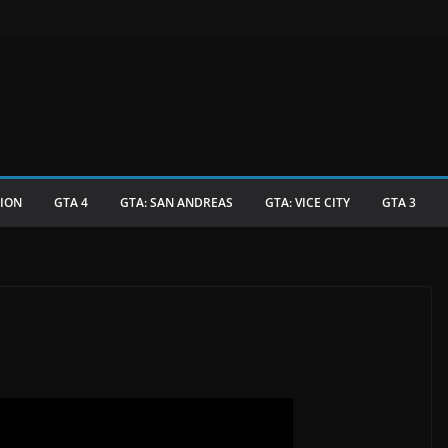
TION
GTA 4
GTA: SAN ANDREAS
GTA: VICE CITY
GTA 3