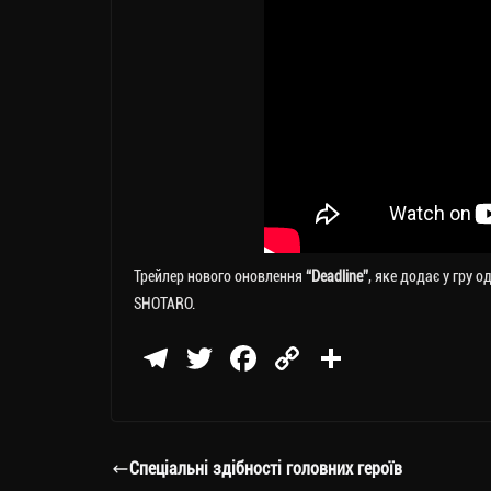
Трейлер нового оновлення
“Deadline”
, яке додає у гру
SHOTARO.
Te
T
Fa
C
П
le
wi
ce
op
о
gr
tt
bo
y
ді
a
er
ok
Li
ли
Спеціальні здібності головних героїв