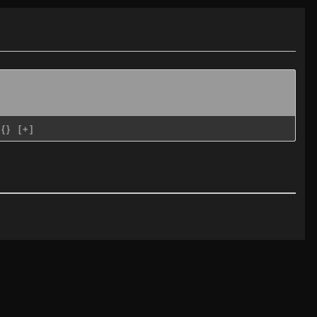
{}
[+]