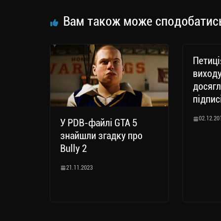
m
nk
ти
ся
Вам також може сподобатис
Петиці
виходу
досягл
підпис
02.12.20
У PDB-файлі GTA 5
знайшли згадку про
Bully 2
21.11.2023