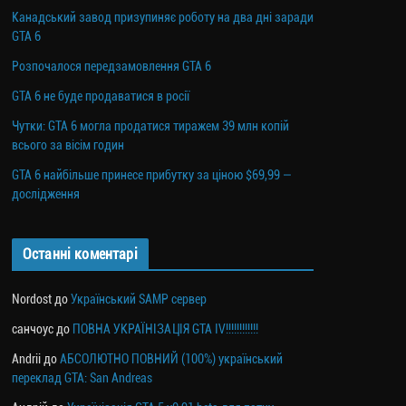
Канадський завод призупиняє роботу на два дні заради
GTA 6
Розпочалося передзамовлення GTA 6
GTA 6 не буде продаватися в росії
Чутки: GTA 6 могла продатися тиражем 39 млн копій
всього за вісім годин
GTA 6 найбільше принесе прибутку за ціною $69,99 —
дослідження
Останні коментарі
Nordost
до
Український SAMP сервер
санчоус
до
ПОВНА УКРАЇНІЗАЦІЯ GTA IV!!!!!!!!!!!!
Andrii
до
АБСОЛЮТНО ПОВНИЙ (100%) український
переклад GTA: San Andreas