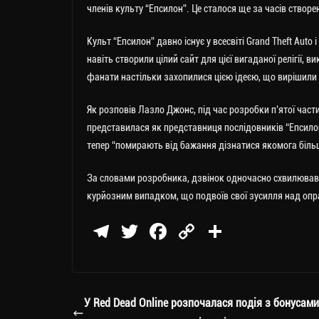
членів культу “Епсилон”.
Це сталося ще за часів створен
Культ “Епсилон” давно існує у всесвіті Grand Theft Auto
навіть створили цілий сайт для цієї вигаданої релігії, 
фанати настільки захопилися цією ідеєю, що вирішили 
Як розповів Лазло Джонс, під час розробки п’ятої част
представилася як представниця послідовників “Епсилон
тепер “помирають від бажання дізнатися якомога біль
За словами розробника, дзвінок одночасно схвилював йо
курйозним випадком, що подвоїв свої зусилля над опр
Te
T
Fa
C
П
le
wi
ce
op
о
gr
tt
bo
y
ді
a
er
ok
Li
ли
У Red Dead Online розпочалася подія з бонусами