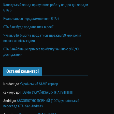
Канадський завод призупиняє роботу на два дні заради
GTA 6
Розпочалося передзамовлення GTA 6
GTA 6 не буде продаватися в росії
Чутки: GTA 6 могла продатися тиражем 39 млн копій
всього за вісім годин
GTA 6 найбільше принесе прибутку за ціною $69,99 —
дослідження
Останні коментарі
Nordost
до
Український SAMP сервер
санчоус
до
ПОВНА УКРАЇНІЗАЦІЯ GTA IV!!!!!!!!!!!!
Andrii
до
АБСОЛЮТНО ПОВНИЙ (100%) український
переклад GTA: San Andreas