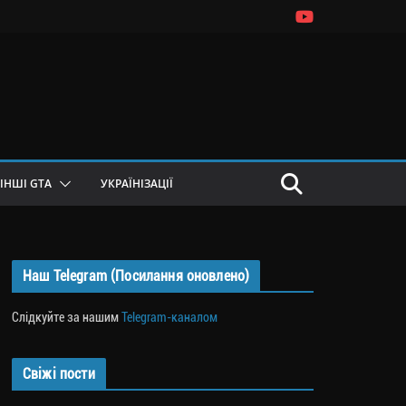
ІНШІ GTA
УКРАЇНІЗАЦІЇ
Наш Telegram (Посилання оновлено)
Слідкуйте за нашим
Telegram-каналом
Свіжі пости