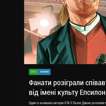
GTA 5
НОВИНИ
Фанати розіграли співа
від імені культу Епсилон
Один із колишніх авторів GTA 5 Лазло Джонс розповів 