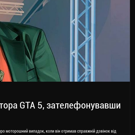
втора GTA 5, зателефонувавши
про моторошний випадок, коли він отримав справжній дзвінок від