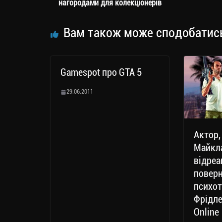
m
nk
ти
нагородами для колекціонерів
ся
Вам також може сподобатис
Gamespot про GTA 5
29.06.2011
Актор,
Майкла
відреа
повер
психот
Фрідле
Online