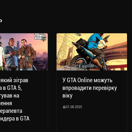
ь
 який зіграв
У GTA Online можуть
 в GTA 5,
впровадити перевірку
гував на
віку
нення
01.08.2025
ерапевта
ндера в GTA