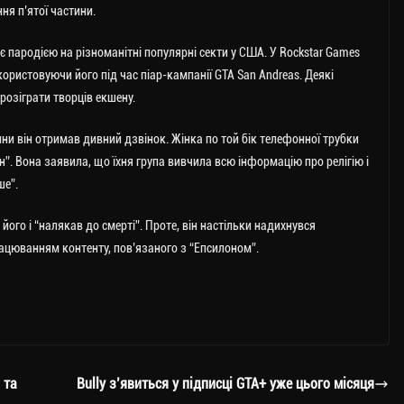
ня п’ятої частини.
 і є пародією на різноманітні популярні секти у США. У Rockstar Games
використовуючи його під час піар-кампанії GTA San Andreas. Деякі
розіграти творців екшену.
ини він отримав дивний дзвінок. Жінка по той бік телефонної трубки
”. Вона заявила, що їхня група вивчила всю інформацію про релігію і
ше”.
го і “налякав до смерті”. Проте, він настільки надихнувся
ацюванням контенту, пов’язаного з “Епсилоном”.
 та
Bully з’явиться у підписці GTA+ уже цього місяця