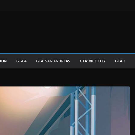
TION
GTA 4
GTA: SAN ANDREAS
GTA: VICE CITY
GTA 3