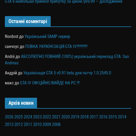
GTA 6 найбільше принесе прибутку за ціною $69,99 — дослідження
Останні коментарі
Nordost
до
Український SAMP сервер
санчоус
до
ПОВНА УКРАЇНІЗАЦІЯ GTA IV!!!!!!!!!!!!
Andrii
до
АБСОЛЮТНО ПОВНИЙ (100%) український переклад GTA: San
Andreas
Андрій
до
Українізація GTA 5 v0.91 beta для патчу 1.0.2545.0
макс
до
GTA IV ОФІЦІЙНО ВИЙДЕ НА PC !!!
Архів новин
2026
2025
2024
2023
2022
2021
2020
2019
2018
2017
2016
2015
2014
2013
2012
2011
2010
2009
2008