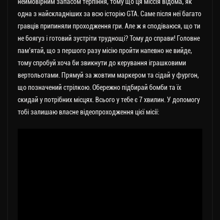
неймовірним запасом терпіння, тому що ця міссія відома, як
одна з найскладніших за всю історію GTA. Саме після неї багато
гравців припиняли проходження гри. Але ж я сподіваюся, що ти
не боягуз і готовий зустріти труднощі? Тому до справи! Головне
пам’ятай, що з першого разу місію пройти напевно не вийде,
тому спробуй хоча би звикнути до керування іграшковими
вертольотами. Прямуй за жовтим маркером та сідай у фургон,
що позначений стрілкою. Обережно підбирай бомби та їх
скидай у потрібних місцях. Всього у тебе є 7 хвилин. У допомогу
тобі залишаю власне відеопроходження цієї місії: