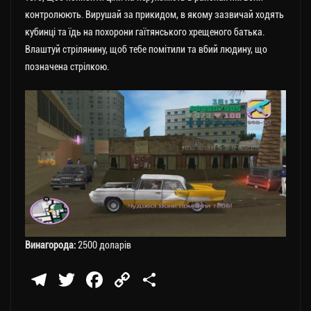
контролюють. Вирушай за прикидом, в якому зазвичай ходять
кубинці та їдь на похорони гаїтянського хрещеного батька.
Влаштуй стрілянину, щоб тебе помітили та вбий людину, що
позначена стрілкою.
Винагорода:
2500 доларів
Te
T
Fa
C
П
le
wi
ce
op
о