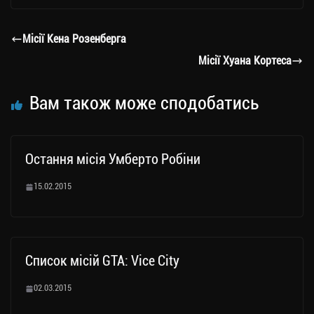
gr
tt
bo
y
ді
a
er
ok
Li
ли
Місії Кена Розенберга
m
nk
ти
Місії Хуана Кортеса
ся
Вам також може сподобатись
Остання місія Умберто Робіни
15.02.2015
Список місій GTA: Vice City
02.03.2015