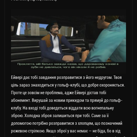
Ейвері дає тобі завдання розправитися з його недругом. Твоя
ціль зараз знаходиться у гольф-клубі, що добре охороняється.
Проте це зовсім не проблема, адже Ейвері дістав тобі
абонемент. Вирушай за новим прикидом та прямуй до гольф-
клубу. На вході тобі доведеться віддати всю вогнепальну
зброю. Холодна зброя залишиться при тобі. Саме за її
допомогою потрібно розправитися з хлопцем, що позначений
рожевою стрілкою. Якщо зброї у вас немає — не біда, бо в хід