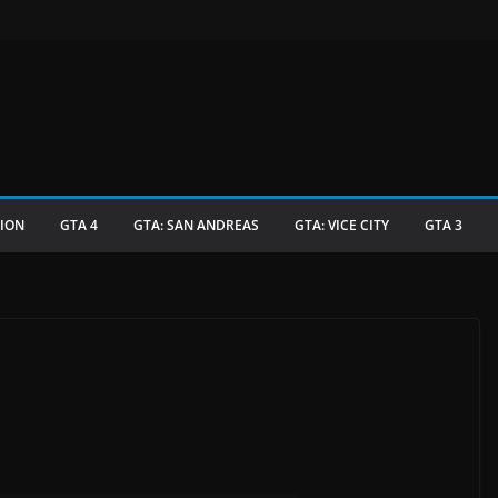
TION
GTA 4
GTA: SAN ANDREAS
GTA: VICE CITY
GTA 3