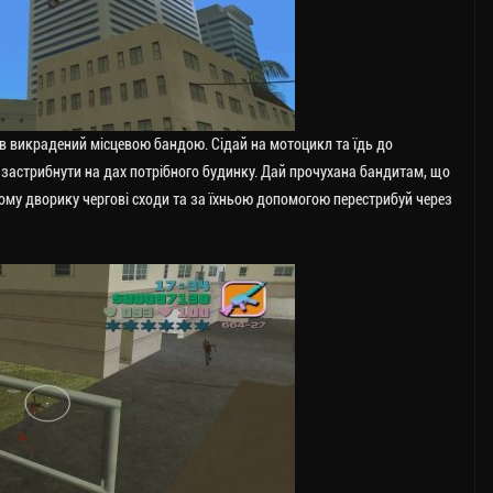
ув викрадений місцевою бандою. Сідай на мотоцикл та їдь до
и застрибнути на дах потрібного будинку. Дай прочухана бандитам, що
ьому дворику чергові сходи та за їхньою допомогою перестрибуй через