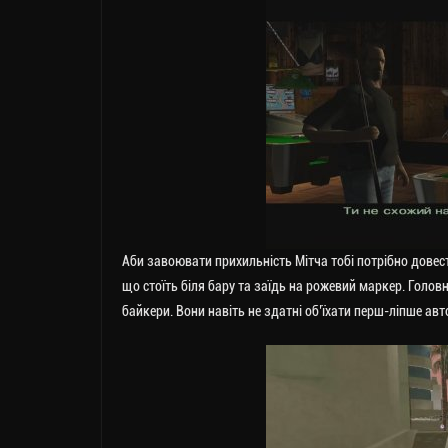
Аби завоювати прихильність Мітча тобі потрібно довест
що стоїть біля бару та заїдь на рожевий маркер. Головн
байкери. Вони навіть не здатні об’їхати перш-ліпше авт