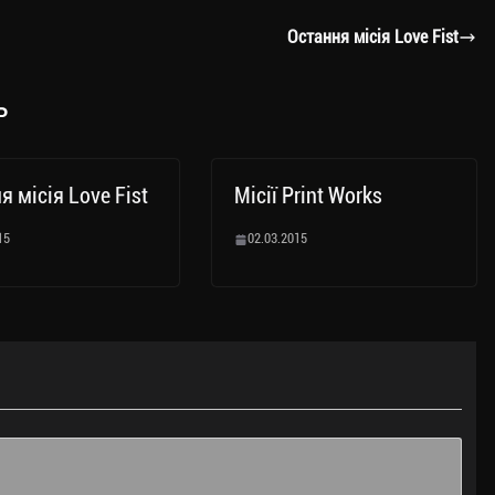
Остання місія Love Fist
ь
я місія Love Fist
Місії Print Works
15
02.03.2015