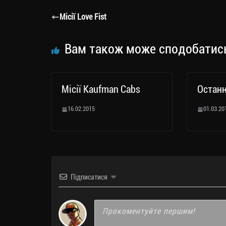
a
er
ok
Li
ли
Місії Love Fist
m
nk
ти
ся
Вам також може сподобатис
Місії Kaufman Cabs
Останн
16.02.2015
01.03.20
Підписатися