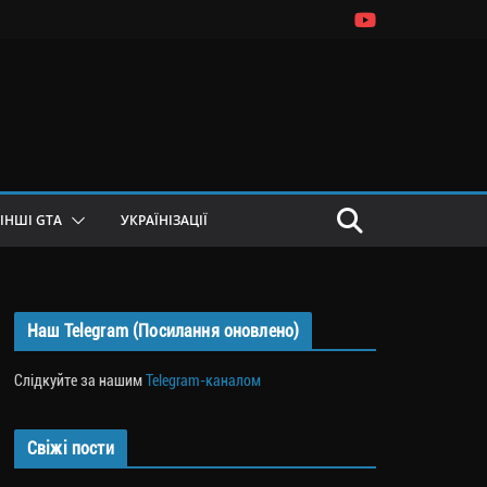
ІНШІ GTA
УКРАЇНІЗАЦІЇ
Наш Telegram (Посилання оновлено)
Слідкуйте за нашим
Telegram-каналом
Свіжі пости