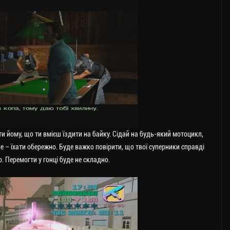
и йому, що ти вмієш їздити на байку. Сідай на будь-який мотоцикл,
е – їхати обережно. Буде важко повірити, що твої суперники справді
о. Перемогти у гонці буде не складно.