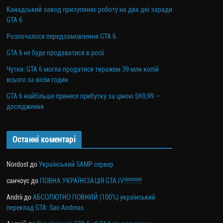
Канадський завод призупиняє роботу на два дні заради
GTA 6
Розпочалося передзамовлення GTA 6
GTA 6 не буде продаватися в росії
Чутки: GTA 6 могла продатися тиражем 39 млн копій
всього за вісім годин
GTA 6 найбільше принесе прибутку за ціною $69,99 —
дослідження
Останні коментарі
Nordost
до
Український SAMP сервер
санчоус
до
ПОВНА УКРАЇНІЗАЦІЯ GTA IV!!!!!!!!!!!!
Andrii
до
АБСОЛЮТНО ПОВНИЙ (100%) український
переклад GTA: San Andreas