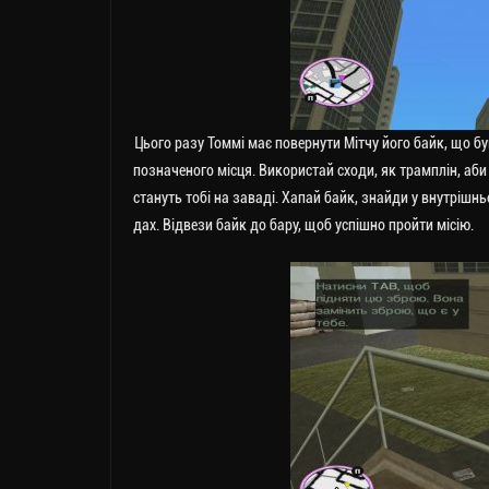
Цього разу Томмі має повернути Мітчу його байк, що б
позначеного місця. Використай сходи, як трамплін, аб
стануть тобі на заваді. Хапай байк, знайди у внутрішн
дах. Відвези байк до бару, щоб успішно пройти місію.