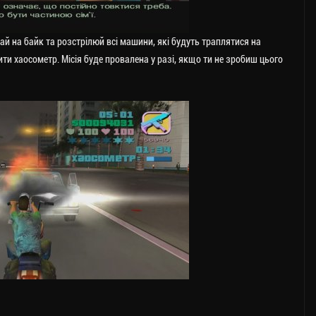
ай на байк та розстрілюй всі машини, які будуть траплятися на
ити хаосометр. Місія буде провалена у разі, якщо ти не зробиш цього