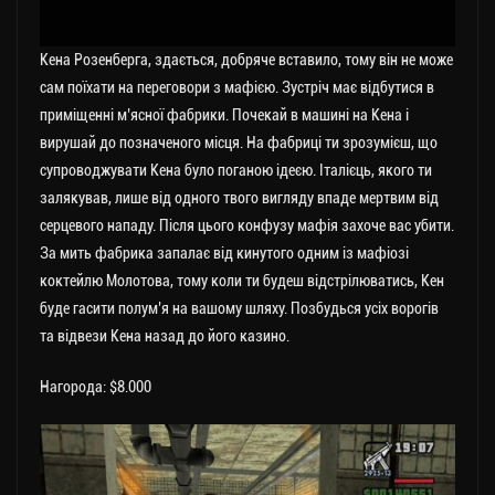
Кена Розенберга, здається, добряче вставило, тому він не може
сам поїхати на переговори з мафією. Зустріч має відбутися в
приміщенні м’ясної фабрики. Почекай в машині на Кена і
вирушай до позначеного місця. На фабриці ти зрозумієш, що
супроводжувати Кена було поганою ідеєю. Італієць, якого ти
залякував, лише від одного твого вигляду впаде мертвим від
серцевого нападу. Після цього конфузу мафія захоче вас убити.
За мить фабрика запалає від кинутого одним із мафіозі
коктейлю Молотова, тому коли ти будеш відстрілюватись, Кен
буде гасити полум’я на вашому шляху. Позбудься усіх ворогів
та відвези Кена назад до його казино.
Нагорода: $8.000