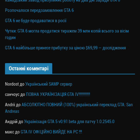
Розпочалося передзамовлення GTA 6
GTA 6 не буде продаватися в росії
Чутки: GTA 6 могла продатися тиражем 39 млн копій всього за вісім
годин
GTA 6 найбільше принесе прибутку за ціною $69,99 — дослідження
Останні коментарі
Nordost
до
Український SAMP сервер
санчоус
до
ПОВНА УКРАЇНІЗАЦІЯ GTA IV!!!!!!!!!!!!
Andrii
до
АБСОЛЮТНО ПОВНИЙ (100%) український переклад GTA: San
Andreas
Андрій
до
Українізація GTA 5 v0.91 beta для патчу 1.0.2545.0
макс
до
GTA IV ОФІЦІЙНО ВИЙДЕ НА PC !!!