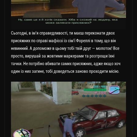
Сьогодні, в ім’я справедливості, ти маєш переконати двох
присяжних по справі мафіозі із сім’ї Фореллі в тому, що він
невинний. А допоможе в цьому тобі твій друг — молоток! Все
просто, вирушай за жовтими маркерами та розтрощи їхні
тачки. Не потрібно вбивати самих присяжних, адже якщо хоч
один із них загине, тобі доведеться заново проходити місію.