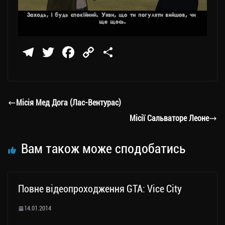
Te
T
Fa
C
П
le
wi
ce
op
о
gr
tt
bo
y
ді
a
er
ok
Li
ли
Місія Мед Дога (Лас-Вентурас)
m
nk
ти
Місії Сальваторе Леоне
ся
Вам також може сподобатись
Повне відеопроходження GTA: Vice City
14.01.2014