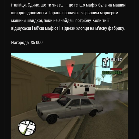
італійця. Єдине, що ти знаєш, – це те, що мафія була на машині
швидкої допомогти. Тарань позначені червоним маркером
машини швидкої, поки не знайдеш потрібну. Коли ти її
відшукаєш і вб’єш мафіозі, відвези хлопця на м’ясну фабрику.
Нагорода: $5.000