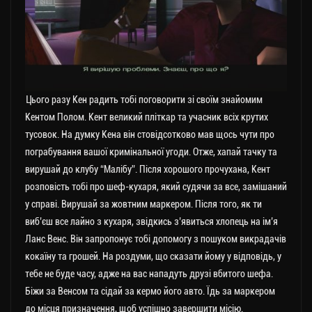
Цього разу Кен радить тобі поговорити зі своїм знайомим
Кентом Полом. Кент великий пліткар та учасник всіх крутих
тусовок. На думку Кена він стовідсотково мав щось чути про
пограбування вашої кримінальної угоди. Отже, хапай тачку та
вирушай до клубу “Малібу”. Після хорошого прочухана, Кент
розповість тобі про шеф-кухаря, який судячи за все, замішаний
у справі. Вирушай за жовтним маркером. Після того, як ти
виб’єш все лайно з кухаря, звідкись з’явиться хлопець на ім’я
Ланс Венс. Він запропонує тобі допомогу з пошуком викрадачів
кокаїну та грошей. На роздуми, що сказати йому у відповідь, у
тебе не буде часу, адже на вас нападуть друзі вбитого шефа.
Біжи за Венсом та сідай за кермо його авто. Їдь за маркером
до місця призначення, щоб успішно завершити місію.