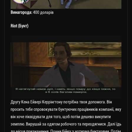
Винагорода:
400 доларів
Riot (Бунт)
Другу Кена Ейвері Керрінгтону потрібна твоя допомога. Він
просить тебе спровокувати бунтуючих працівників компанії, яку
він хоче ліквідувати для того, щоб потім дешево викупити
земплю. Вирушай за одягом робочого та переодягнися. Далі їдь
до місця призначення. Почни бійку з чотирма бунтарями. Потім