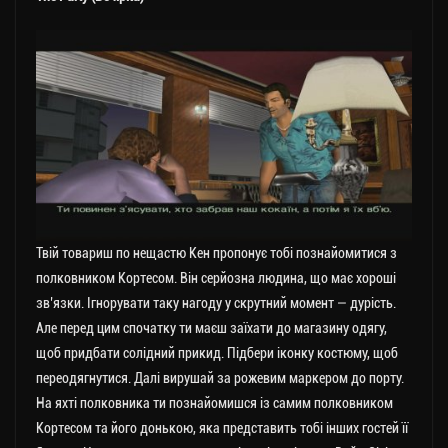
Твій товариш по нещастю Кен пропонує тобі познайомитися з
полковником Кортесом. Він серйозна людина, що має хороші
зв’язки. Ігнорувати таку нагоду у скрутний момент — дурість.
Але перед цим спочатку ти маєш заїхати до магазину одягу,
щоб придбати солідний прикид. Підбери іконку костюму, щоб
переодягнутися. Далі вирушай за рожевим маркером до порту.
На яхті полковника ти познайомишся із самим полковником
Кортесом та його донькою, яка представить тобі інших гостей її