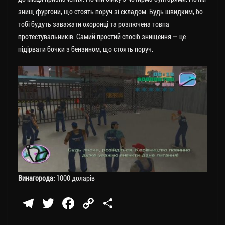
знищ фургони, що стоять поруч зі складом. Будь швидким, бо
тобі будуть заважати охоронці та розлючена товпа
протестувальників. Самий простий спосіб знищення — це
підірвати бочки з бензином, що стоять поруч.
Винагорода:
1000 доларів
Te
T
Fa
C
П
le
wi
ce
op
о