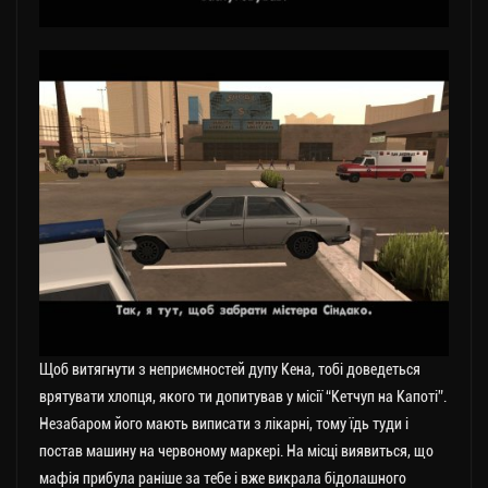
Щоб витягнути з неприємностей дупу Кена, тобі доведеться
врятувати хлопця, якого ти допитував у місії “Кетчуп на Капоті”.
Незабаром його мають виписати з лікарні, тому їдь туди і
постав машину на червоному маркері. На місці виявиться, що
мафія прибула раніше за тебе і вже викрала бідолашного