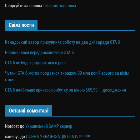
Слідкуйте за нашим
Telegram-каналом
Свіжі пости
Канадський завод призупиняє роботу на два дні заради GTA 6
Розпочалося передзамовлення GTA 6
GTA 6 не буде продаватися в росії
Чутки: GTA 6 могла продатися тиражем 39 млн копій всього за вісім
годин
GTA 6 найбільше принесе прибутку за ціною $69,99 — дослідження
Останні коментарі
Nordost
до
Український SAMP сервер
санчоус
до
ПОВНА УКРАЇНІЗАЦІЯ GTA IV!!!!!!!!!!!!