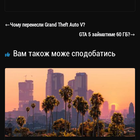
le
wi
ce
op
о
gr
tt
bo
y
ді
a
er
ok
Li
ли
Чому перенесли Grand Theft Auto V?
m
nk
ти
GTA 5 займатиме 60 ГБ?
ся
Вам також може сподобатись