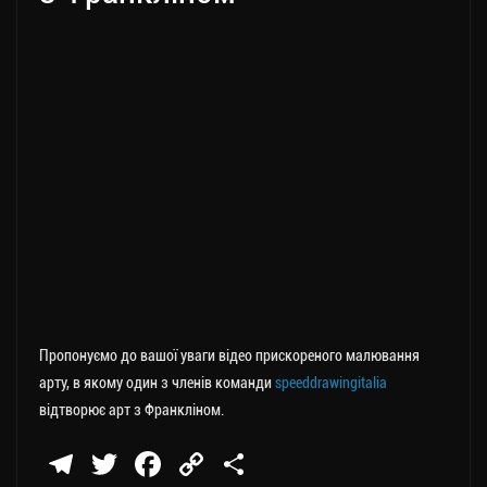
Пропонуємо до вашої уваги відео прискореного малювання
арту, в якому один з членів команди
speeddrawingitalia
відтворює арт з Франкліном.
Te
T
Fa
C
П