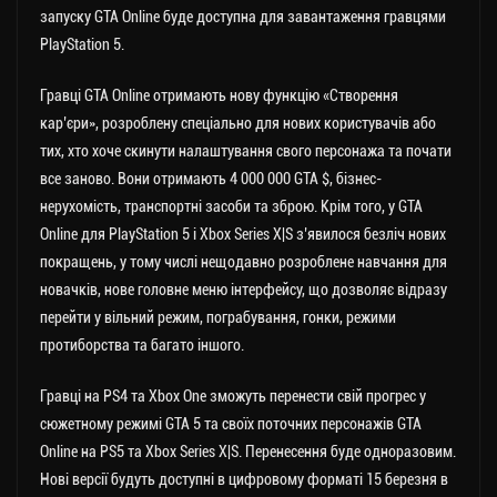
запуску GTA Online буде доступна для завантаження гравцями
PlayStation 5.
Гравці GTA Online отримають нову функцію «Створення
кар’єри», розроблену спеціально для нових користувачів або
тих, хто хоче скинути налаштування свого персонажа та почати
все заново. Вони отримають 4 000 000 GTA $, бізнес-
нерухомість, транспортні засоби та зброю. Крім того, у GTA
Online для PlayStation 5 і Xbox Series X|S з’явилося безліч нових
покращень, у тому числі нещодавно розроблене навчання для
новачків, нове головне меню інтерфейсу, що дозволяє відразу
перейти у вільний режим, пограбування, гонки, режими
протиборства та багато іншого.
Гравці на PS4 та Xbox One зможуть перенести свій прогрес у
сюжетному режимі GTA 5 та своїх поточних персонажів GTA
Online на PS5 та Xbox Series X|S. Перенесення буде одноразовим.
Нові версії будуть доступні в цифровому форматі 15 березня в