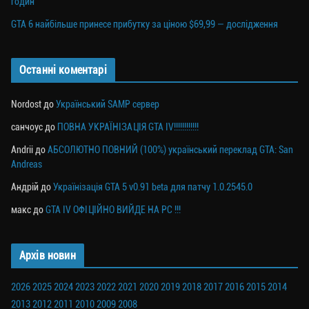
годин
GTA 6 найбільше принесе прибутку за ціною $69,99 — дослідження
Останні коментарі
Nordost
до
Український SAMP сервер
санчоус
до
ПОВНА УКРАЇНІЗАЦІЯ GTA IV!!!!!!!!!!!!
Andrii
до
АБСОЛЮТНО ПОВНИЙ (100%) український переклад GTA: San
Andreas
Андрій
до
Українізація GTA 5 v0.91 beta для патчу 1.0.2545.0
макс
до
GTA IV ОФІЦІЙНО ВИЙДЕ НА PC !!!
Архів новин
2026
2025
2024
2023
2022
2021
2020
2019
2018
2017
2016
2015
2014
2013
2012
2011
2010
2009
2008