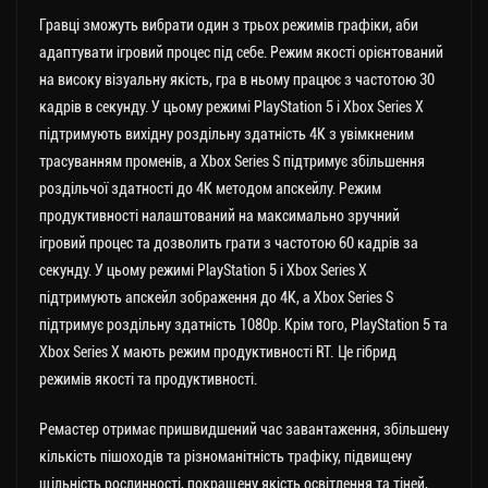
Гравці зможуть вибрати один з трьох режимів графіки, аби
адаптувати ігровий процес під себе. Режим якості орієнтований
на високу візуальну якість, гра в ньому працює з частотою 30
кадрів в секунду. У цьому режимі PlayStation 5 і Xbox Series X
підтримують вихідну роздільну здатність 4K з увімкненим
трасуванням променів, а Xbox Series S підтримує збільшення
роздільчої здатності до 4K методом апскейлу. Режим
продуктивності налаштований на максимально зручний
ігровий процес та дозволить грати з частотою 60 кадрів за
секунду. У цьому режимі PlayStation 5 і Xbox Series X
підтримують апскейл зображення до 4K, а Xbox Series S
підтримує роздільну здатність 1080p. Крім того, PlayStation 5 та
Xbox Series X мають режим продуктивності RT. Це гібрид
режимів якості та продуктивності.
Ремастер отримає пришвидшений час завантаження, збільшену
кількість пішоходів та різноманітність трафіку, підвищену
щільність рослинності, покращену якість освітлення та тіней,