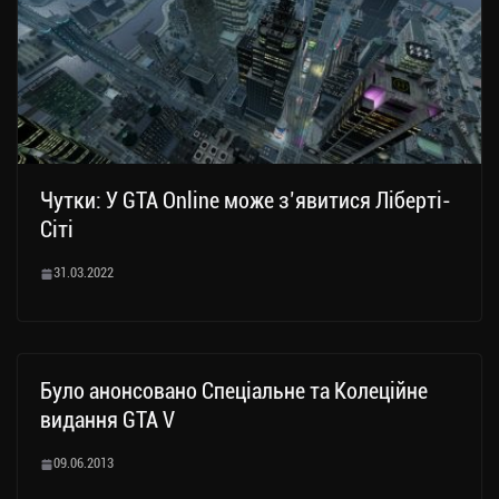
Чутки: У GTA Online може з’явитися Ліберті-
Сіті
31.03.2022
Було анонсовано Спеціальне та Колеційне
видання GTA V
09.06.2013