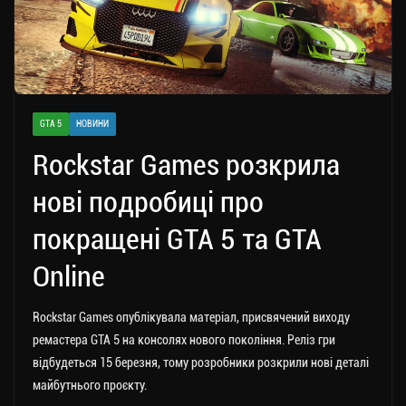
GTA 5
НОВИНИ
Rockstar Games розкрила
нові подробиці про
покращені GTA 5 та GTA
Online
Rockstar Games опублікувала матеріал, присвячений виходу
ремастера GTA 5 на консолях нового покоління.
Реліз гри
відбудеться 15 березня, тому розробники розкрили нові деталі
майбутнього проєкту.