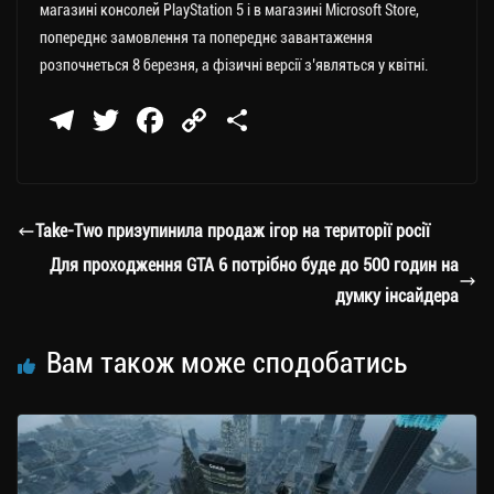
магазині консолей PlayStation 5 і в магазині Microsoft Store,
попереднє замовлення та попереднє завантаження
розпочнеться 8 березня, а фізичні версії з’являться у квітні.
Te
T
Fa
C
П
le
wi
ce
op
о
gr
tt
bo
y
ді
a
er
ok
Li
ли
Take-Two призупинила продаж ігор на території росії
m
nk
ти
Для проходження GTA 6 потрібно буде до 500 годин на
ся
думку інсайдера
Вам також може сподобатись