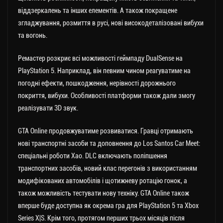
віддзеркалень та інших елементів. А також покращене
згладжування, розмиття в русі, нові високодеталізовані вибухи
та вогонь.
Ремастер розкриє всі можливості геймпаду DualSense на
PlayStation 5. Наприклад, він певним чином реагуватиме на
погодні ефекти, пошкодження, нерівності дорожнього
покриття, вибухи. Особливості платформи також дали змогу
реалізувати 3D звук.
GTA Online продовжуватиме розвиватися. Гравці отримають
нові транспортні засоби та доповнення до Los Santos Car Meet:
спеціальні роботи Хао. DLC включають поліпшення
транспортних засобів, новий клас перегонів з використанням
модифікованих автомобілів і щотижневу ротацію гонок, а
також можливість тестувати нову техніку. GTA Online також
вперше буде доступна як окрема гра для PlayStation 5 та Xbox
Series X|S. Крім того, протягом перших трьох місяців після