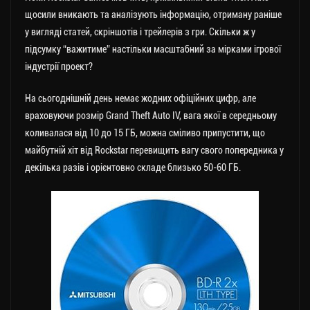
щосили вникають та аналізують інформацію, отриману раніше
у вигляді статей, скріншотів і трейлерів з гри. Скільки ж у
підсумку “важитиме” настільки масштабний за мірками ігрової
індустрії проект?
На сьогоднішній день немає жодних офіційних цифр, але
враховуючи розмір Grand Theft Auto IV, вага якої в середньому
коливалася від 10 до 15 ГБ, можна сміливо припустити, що
майбутній хіт від Rockstar перевищить вагу свого попередника у
декілька разів і орієнтовно складе близько 50-60 ГБ.