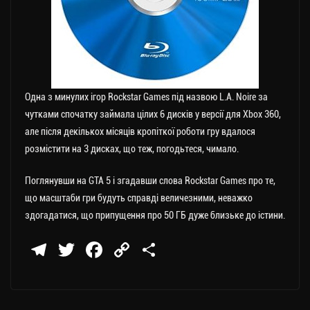
Одна з минулих ігор Rockstar Games під назвою L.A. Noire за
чутками спочатку займала цілих 6 дисків у версії для Xbox 360,
але після декількох місяців кропіткої роботи гру вдалося
розмістити на 3 дисках, що теж, погодьтеся, чимало.
Поглянувши на GTA 5 і згадавши слова Rockstar Games про те,
що масштаби гри будуть справді величезними, неважко
здогадатися, що припущення про 50 ГБ дуже близьке до істини.
Te
T
Fa
C
П
le
wi
ce
op
о
gr
tt
bo
y
ді