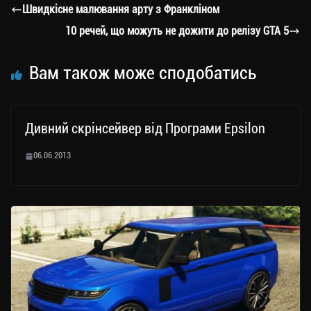
a
er
ok
Li
ли
Швидкісне малювання арту з Франкліном
m
nk
ти
10 речей, що можуть не дожити до релізу GTA 5
ся
Вам також може сподобатись
Дивний скрінсейвер від Програми Epsilon
06.06.2013