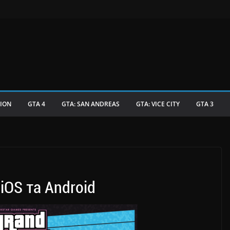
TION
GTA 4
GTA: SAN ANDREAS
GTA: VICE CITY
GTA 3
iOS та Android