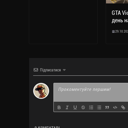
GTA Vi
день 
29.10.20
Підписатися