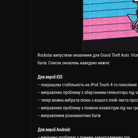
Rockstar випустили оновлення для Grand Theft Auto: Vice
багів. Список оновлень наведено нижче:
Для версії iOS:
– покращена стабільність на iPod Touch 4-го покоління
– виправлено проблему з обертанням гелікоптера під ч
– тепер можна вибрати пісню з вашого плей-листа про
– виправлено проблему з появою клавіатури під час гр
– виправлення різноманітних багів
Для версії Android:
– вирішено проблему з повним завантаженням гри