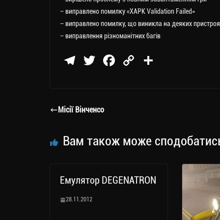
– виправлено помилку «XAPK Validation Failed»
– виправлено помилку, що виникла на деяких пристроя
– виправлення різноманітних багів
Te
T
Fa
C
П
le
wi
ce
op
о
gr
tt
bo
y
ді
a
er
ok
Li
ли
Місії Вінченcо
m
nk
ти
ся
Вам також може сподобатис
Емулятор DEGENATRON
28.11.2012