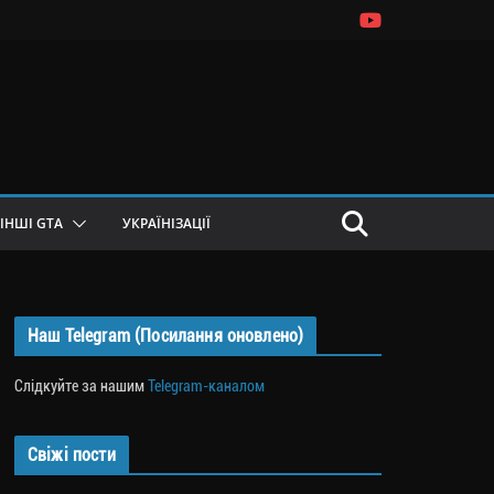
ІНШІ GTA
УКРАЇНІЗАЦІЇ
Наш Telegram (Посилання оновлено)
Слідкуйте за нашим
Telegram-каналом
Свіжі пости