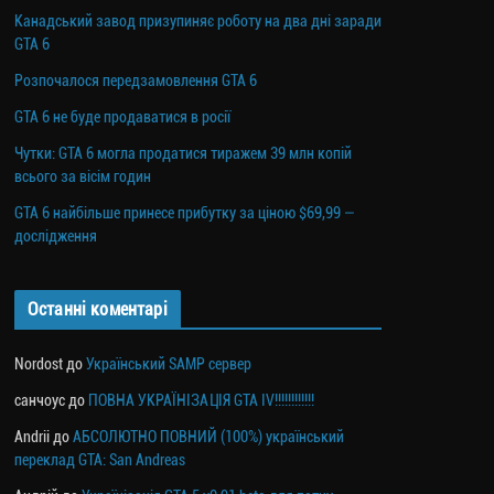
Канадський завод призупиняє роботу на два дні заради
GTA 6
Розпочалося передзамовлення GTA 6
GTA 6 не буде продаватися в росії
Чутки: GTA 6 могла продатися тиражем 39 млн копій
всього за вісім годин
GTA 6 найбільше принесе прибутку за ціною $69,99 —
дослідження
Останні коментарі
Nordost
до
Український SAMP сервер
санчоус
до
ПОВНА УКРАЇНІЗАЦІЯ GTA IV!!!!!!!!!!!!
Andrii
до
АБСОЛЮТНО ПОВНИЙ (100%) український
переклад GTA: San Andreas