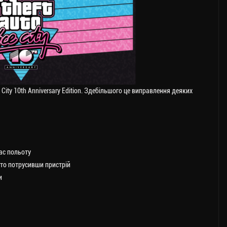
 City 10th Anniversary Edition. Здебільшого це виправлення деяких
ас польоту
сто потрусивши пристрій
и