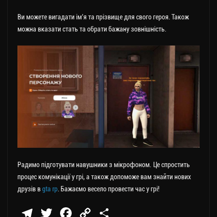
Ви можете вигадати ім’я та прізвище для свого героя. Також
можна вказати стать та обрати бажану зовнішність.
Радимо підготувати навушники з мікрофоном. Це спростить
процес комунікації у грі, а також допоможе вам знайти нових
друзів в
gta rp
. Бажаємо весело провести час у грі!
Te
T
Fa
C
П