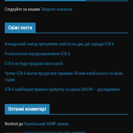
Слідкуйте за нашим
Telegram-каналом
Свіжі пости
Канадський завод призупиняє роботу на два дні заради GTA 6
Розпочалося передзамовлення GTA 6
GTA 6 не буде продаватися в росії
Чутки: GTA 6 могла продатися тиражем 39 млн копій всього за вісім
годин
GTA 6 найбільше принесе прибутку за ціною $69,99 — дослідження
Останні коментарі
Nordost
до
Український SAMP сервер