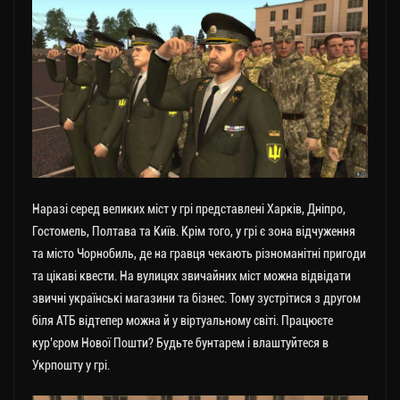
Наразі серед великих міст у грі представлені Харків, Дніпро,
Гостомель, Полтава та Київ. Крім того, у грі є зона відчуження
та місто Чорнобиль, де на гравця чекають різноманітні пригоди
та цікаві квести. На вулицях звичайних міст можна відвідати
звичні українські магазини та бізнес. Тому зустрітися з другом
біля АТБ відтепер можна й у віртуальному світі. Працюєте
кур’єром Нової Пошти? Будьте бунтарем і влаштуйтеся в
Укрпошту у грі.