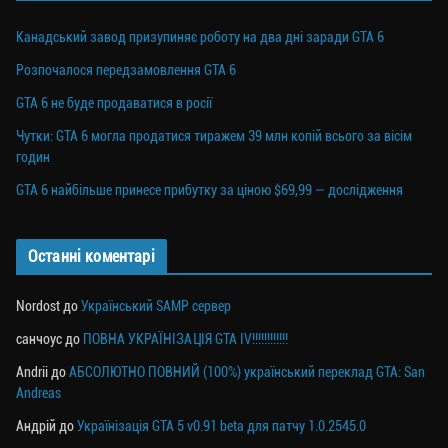
Канадський завод призупиняє роботу на два дні заради GTA 6
Розпочалося передзамовлення GTA 6
GTA 6 не буде продаватися в росії
Чутки: GTA 6 могла продатися тиражем 39 млн копій всього за вісім
годин
GTA 6 найбільше принесе прибутку за ціною $69,99 — дослідження
Останні коментарі
Nordost
до
Український SAMP сервер
санчоус
до
ПОВНА УКРАЇНІЗАЦІЯ GTA IV!!!!!!!!!!!!
Andrii
до
АБСОЛЮТНО ПОВНИЙ (100%) український переклад GTA: San
Andreas
Андрій
до
Українізація GTA 5 v0.91 beta для патчу 1.0.2545.0