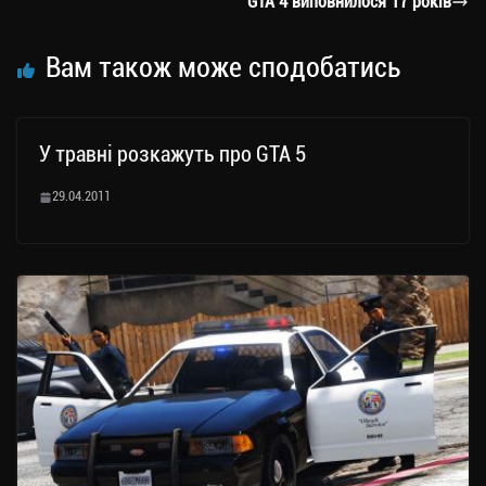
GTA 4 виповнилося 17 років
ся
Вам також може сподобатись
У травні розкажуть про GTA 5
29.04.2011