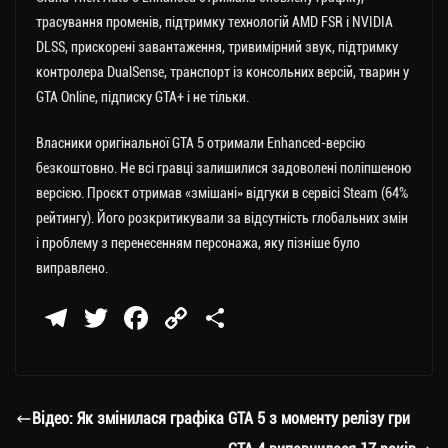
трасування променів, підтримку технологій AMD FSR і NVIDIA
DLSS, прискорені завантаження, тривимірний звук, підтримку
контролера DualSense, транспорт із консольних версій, тварин у
GTA Online, підписку GTA+ і не тільки.
Власники оригінальної GTA 5 отримали Enhanced-версію
безкоштовно. Не всі гравці залишилися задоволені поліпшеною
версією. Проєкт отримав «змішані» відгуки в сервісі Steam (64%
рейтингу). Його розкритикували за відсутність глобальних змін
і проблему з перенесенням персонажа, яку пізніше було
виправлено.
Te
T
Fa
C
П
le
wi
ce
op
о
gr
tt
bo
y
ді
a
er
ok
Li
ли
Відео: Як змінилася графіка GTA 5 з моменту релізу гри
m
nk
ти