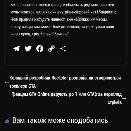
Без заповітної галочки гравцям обмежать ряд можливостей
мультиплеєра, включаючи внутрішньоігровий чат і Snapmatic.
Нові правила набудуть чинності вже найближчим часом,
припускає датамайнер. Поки що неясно, чи торкнуться вони
інших країн, крім Великої Британії.
Te
T
Fa
C
П
le
wi
ce
op
о
gr
tt
bo
y
ді
a
er
ok
Li
ли
Колишній розробник Rockstar розповів, як створюються
m
nk
ти
трейлери GTA
ся
Гравцям GTA Online дарують до 1 млн GTA$ за перегляд
стрімів
Вам також може сподобатись