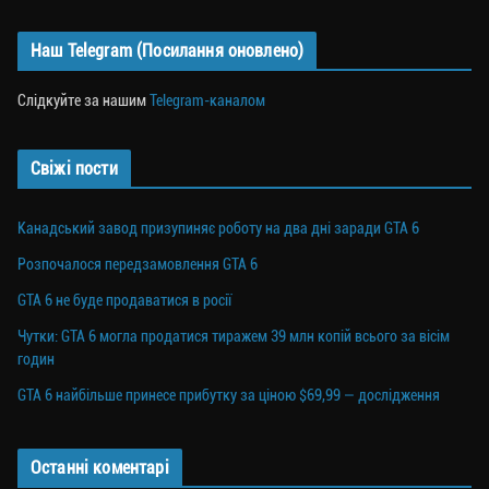
Наш Telegram (Посилання оновлено)
Слідкуйте за нашим
Telegram-каналом
Свіжі пости
Канадський завод призупиняє роботу на два дні заради GTA 6
Розпочалося передзамовлення GTA 6
GTA 6 не буде продаватися в росії
Чутки: GTA 6 могла продатися тиражем 39 млн копій всього за вісім
годин
GTA 6 найбільше принесе прибутку за ціною $69,99 — дослідження
Останні коментарі