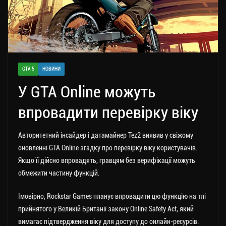
GTA 5
НОВИНИ
У GTA Online можуть
впровадити перевірку віку
Авторитетний інсайдер і датамайнер Tez2 виявив у свіжому
оновленні GTA Online згадку про перевірку віку користувачів.
Якщо її дійсно впровадять, гравцям без верифікації можуть
обмежити частину функцій.
Імовірно, Rockstar Games планує впровадити цю функцію на тлі
прийнятого у Великій Британії закону Online Safety Act, який
вимагає підтвердження віку для доступу до онлайн-ресурсів.