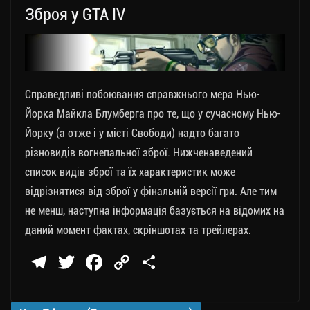
Зброя у GTA IV
ся
Справедливі побоювання справжнього мера Нью-
Йорка Майкла Блумберга про те, що у сучасному Нью-
Йорку (а отже і у місті Свободи) надто багато
різновидів вогнепальної зброї. Нижченаведений
список видів зброї та їх характеристик може
відрізнятися від зброї у фінальній версії гри. Але тим
не менш, наступна інформація базується на відомих на
даний момент фактах, скріншотах та трейлерах.
Te
T
Fa
C
П
le
wi
ce
op
о
gr
tt
bo
y
ді