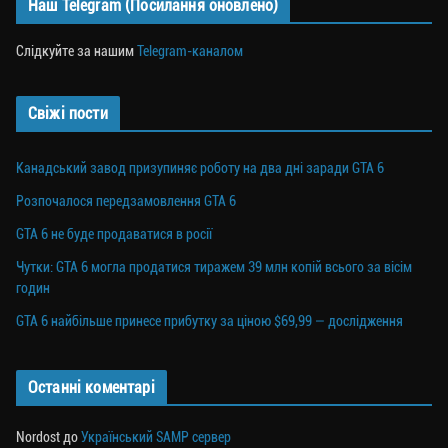
Наш Telegram (Посилання оновлено)
a
er
ok
Li
ли
m
nk
ти
Слідкуйте за нашим
Telegram-каналом
ся
Свіжі пости
Канадський завод призупиняє роботу на два дні заради GTA 6
Розпочалося передзамовлення GTA 6
GTA 6 не буде продаватися в росії
Чутки: GTA 6 могла продатися тиражем 39 млн копій всього за вісім
годин
GTA 6 найбільше принесе прибутку за ціною $69,99 — дослідження
Останні коментарі
Nordost
до
Український SAMP сервер