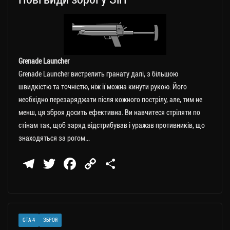
Grenade Launcher
Grenade Launcher вистрелить гранату далі, з більшою
швидкістю та точністю, ніж її можна кинути рукою. Його
необхідно перезаряджати після кожного пострілу, але, тим не
менш, ця зброя досить ефективна. Ви навчитеся стріляти по
стінам так, щоб заряд відстрибував і уражав противників, що
знаходяться за рогом…
Te
T
Fa
C
П
le
wi
ce
op
о
gr
tt
bo
y
ді
a
er
ok
Li
ли
GTA 4
ЗБРОЯ
m
nk
ти