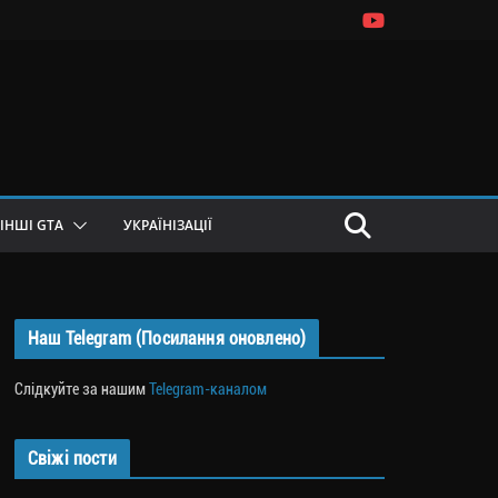
ІНШІ GTA
УКРАЇНІЗАЦІЇ
Наш Telegram (Посилання оновлено)
Слідкуйте за нашим
Telegram-каналом
Свіжі пости