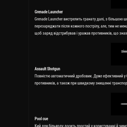
Grenade Launcher
Grenade Launcher вистрелить гранату далі, з більшою ш
перезаряджати після кожного пострілу, але, тим не мен
щоб заряд відстрибував і уражав противників, що знах
Assault Shotgun
Повністю автоматичний дробовик. Дуже ефективний у бо
противників, а також при швидкому знищенні транспор
Pool cue
Кий для більярду досить простий у користуванні й чимос