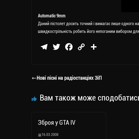
Automatic 9mm
Даний пістолет досить точний і вимагає лише одного н
швидкострільність робить його непоганим вибором для с
Te
T
Fa
C
П
le
wi
ce
op
о
gr
tt
bo
y
ді
a
er
ok
Li
ли
Нові пісні на радіостанціях ЗіП
m
nk
ти
ся
Вам також може сподобатис
Зброя у GTA IV
16.03.2008