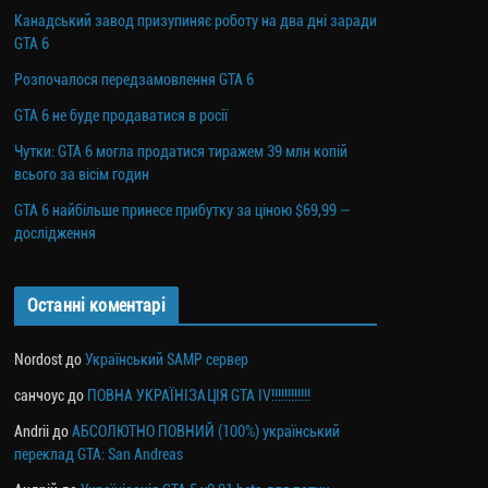
Канадський завод призупиняє роботу на два дні заради
GTA 6
Розпочалося передзамовлення GTA 6
GTA 6 не буде продаватися в росії
Чутки: GTA 6 могла продатися тиражем 39 млн копій
всього за вісім годин
GTA 6 найбільше принесе прибутку за ціною $69,99 —
дослідження
Останні коментарі
Nordost
до
Український SAMP сервер
санчоус
до
ПОВНА УКРАЇНІЗАЦІЯ GTA IV!!!!!!!!!!!!
Andrii
до
АБСОЛЮТНО ПОВНИЙ (100%) український
переклад GTA: San Andreas