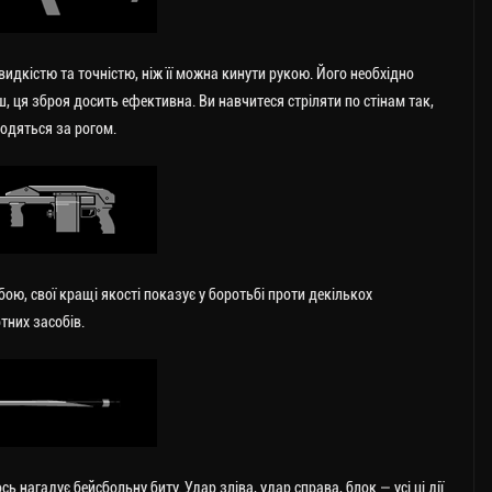
видкістю та точністю, ніж її можна кинути рукою. Його необхідно
ш, ця зброя досить ефективна. Ви навчитеся стріляти по стінам так,
одяться за рогом.
ю, свої кращі якості показує у боротьбі проти декількох
тних засобів.
ь нагадує бейсбольну биту. Удар зліва, удар справа, блок — усі ці дії