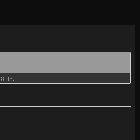
{}
[+]