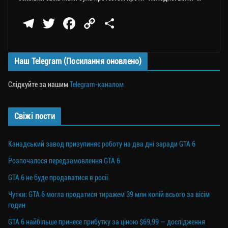
Te
T
Fa
C
П
le
wi
ce
op
о
gr
tt
bo
y
ді
Наш Telegram (Посилання оновлено)
a
er
ok
Li
ли
m
nk
ти
Слідкуйте за нашим
Telegram-каналом
ся
Свіжі пости
Канадський завод призупиняє роботу на два дні заради GTA 6
Розпочалося передзамовлення GTA 6
GTA 6 не буде продаватися в росії
Чутки: GTA 6 могла продатися тиражем 39 млн копій всього за вісім
годин
GTA 6 найбільше принесе прибутку за ціною $69,99 — дослідження