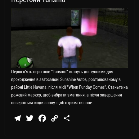
Перші п’ять перегонів “Turismo” стануть доступними для
проходження в автосалоні Sunshine Autos, розташованому в
районі Little Havana, після місії “When Funday Comes”. Станьте на
рожевий маркер, щоб вибрати змагання, а після завершення
поверніться сюди знову, щоб отримати нове…
Te
T
Fa
C
П
le
wi
ce
op
о
gr
tt
bo
y
ді