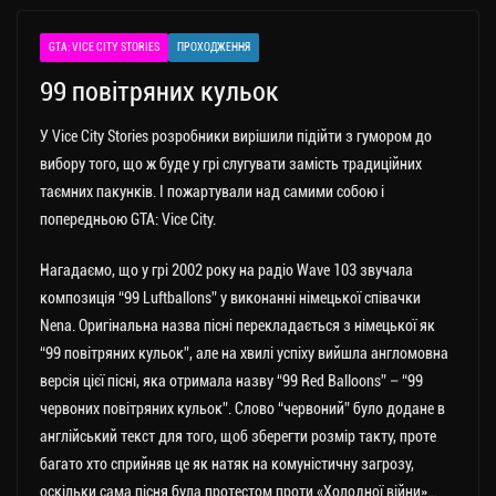
a
er
ok
Li
ли
GTA: VICE CITY STORIES
ПРОХОДЖЕННЯ
m
nk
ти
99 повітряних кульок
ся
У Vice City Stories розробники вирішили підійти з гумором до
вибору того, що ж буде у грі слугувати замість традиційних
таємних пакунків. І пожартували над самими собою і
попередньою GTA: Vice City.
Нагадаємо, що у грі 2002 року на радіо Wave 103 звучала
композиція “99 Luftballons” у виконанні німецької співачки
Nena. Оригінальна назва пісні перекладається з німецької як
“99 повітряних кульок”, але на хвилі успіху вийшла англомовна
версія цієї пісні, яка отримала назву “99 Red Balloons” – “99
червоних повітряних кульок”. Слово “червоний” було додане в
англійський текст для того, щоб зберегти розмір такту, проте
багато хто сприйняв це як натяк на комуністичну загрозу,
оскільки сама пісня була протестом проти «Холодної війни»…