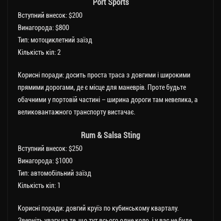
Port Sports
Вступний внесок: $200
Винагорода: $800
Тип: мотоциклетний заїзд
Кількість кіл: 2
Корисні поради: досить проста траса з довгими і широкими
прямими дорогами, де є місце для маневрів. Проте будьте
обачними у портовій частині – ширина дороги там невелика, а
великовантажного транспорту вистачає.
Rum & Salsa Sting
Вступний внесок: $250
Винагорода: $1000
Тип: автомобільний заїзд
Кількість кіл: 1
Корисні поради: довгий круїз по кубинському кварталу.
Зверніть увагу на те, що тут всього одне коло, і у вас не буде