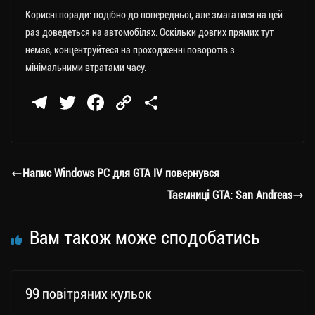
Корисні поради: подібно до попередньої, але змагатися на цей
раз доведеться на автомобілях. Оскільки довгих прямих тут
немає, концентруйтеся на проходженні поворотів з
мінімальними втратами часу.
Te
T
Fa
C
П
le
wi
ce
op
о
gr
tt
bo
y
ді
a
er
ok
Li
ли
Напис Windows PC для GTA IV повернувся
m
nk
ти
Таємниці GTA: San Andreas
ся
Вам також може сподобатись
99 повітряних кульок