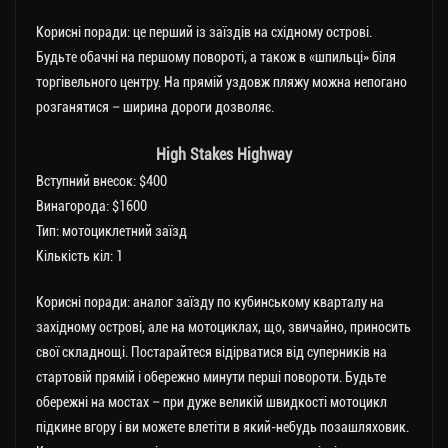
Корисні поради: це перший із заїздів на східному острові.
Будьте обачні на першому повороті, а також в «шпильці» біля
торгівельного центру. На прямій уздовж пляжу можна непогано
розганятися – ширина дороги дозволяє.
High Stakes Highway
Вступний внесок: $400
Винагорода: $1600
Тип: мотоциклетний заїзд
Кількість кіл: 1
Корисні поради: аналог заїзду по кубинському кварталу на
західному острові, але на мотоциклах, що, звичайно, приносить
свої складнощі. Постарайтеся відірватися від суперників на
стартовій прямій і обережно минути перші повороти. Будьте
обережні на мостах – при дуже великій швидкості мотоцикл
підкине вгору і ви можете влетіти в який-небудь позашляховик.