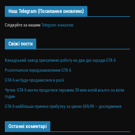
Наш Telegram (Посилання оновлено)
Слідкуйте за нашим
Telegram-каналом
Свіжі пости
Канадський завод призупиняє роботу на два дні заради GTA 6
Розпочалося передзамовлення GTA 6
GTA 6 не буде продаватися в росії
Чутки: GTA 6 могла продатися тиражем 39 млн копій всього за вісім
годин
GTA 6 найбільше принесе прибутку за ціною $69,99 — дослідження
Останні коментарі