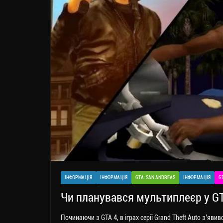
ІНФОРМАЦІЯ
ІНФОРМАЦІЯ
GTA: SAN ANDREAS
ІНФОРМАЦІЯ
GT
Чи планувався мультиплеєр у GTA
Починаючи з GTA 4, в іграх серії Grand Theft Auto з’яв