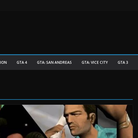
TION
GTA 4
GTA: SAN ANDREAS
GTA: VICE CITY
GTA 3