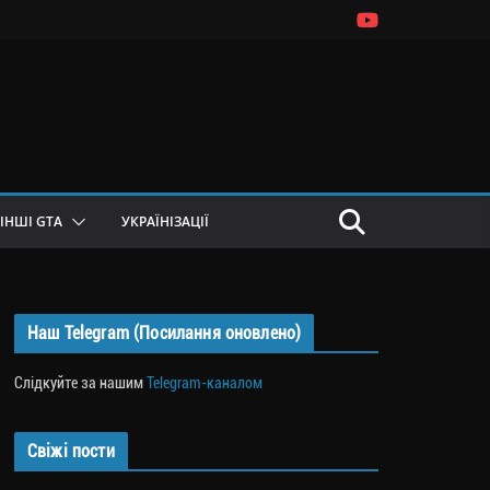
ІНШІ GTA
УКРАЇНІЗАЦІЇ
Наш Telegram (Посилання оновлено)
Слідкуйте за нашим
Telegram-каналом
Свіжі пости