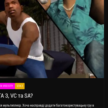
A: VICE CITY
GTA 3
 3, VC та SA?
ився мультиплеєр. Хоча насправді додати багатокористувацьку гру в