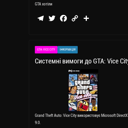
GTA хотіли
Te
T
Fa
C
П
le
wi
ce
op
о
gr
tt
bo
y
ді
a
er
ok
Li
ли
GTA: VICE CITY
ІНФОРМАЦІЯ
m
nk
ти
Системні вимоги до GTA: Vice Cit
ся
Grand Theft Auto: Vice City використовує Microsoft DirectX
9.0.