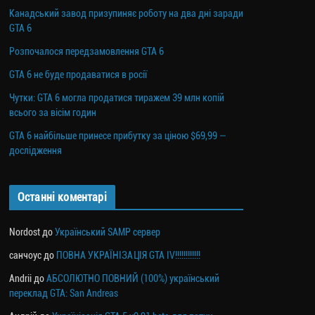
Канадський завод призупиняє роботу на два дні заради
GTA 6
Розпочалося передзамовлення GTA 6
GTA 6 не буде продаватися в росії
Чутки: GTA 6 могла продатися тиражем 39 млн копій
всього за вісім годин
GTA 6 найбільше принесе прибутку за ціною $69,99 —
дослідження
Останні коментарі
Nordost
до
Український SAMP сервер
санчоус
до
ПОВНА УКРАЇНІЗАЦІЯ GTA IV!!!!!!!!!!!!
Andrii
до
АБСОЛЮТНО ПОВНИЙ (100%) український
переклад GTA: San Andreas