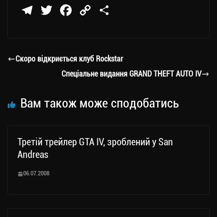
Te
T
Fa
C
П
le
wi
ce
op
о
gr
tt
bo
y
ді
a
er
ok
Li
ли
Скоро відкриється клуб Rockstar
m
nk
ти
Спеціальне видання GRAND THEFT AUTO IV
ся
Вам також може сподобатись
Третій трейлер GTA IV, зроблений у San
Andreas
06.07.2008