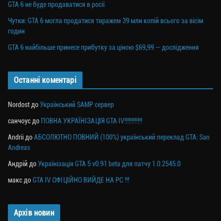
GTA 6 не буде продаватися в росії
Чутки: GTA 6 могла продатися тиражем 39 млн копій всього за вісім
годин
GTA 6 найбільше принесе прибутку за ціною $69,99 — дослідження
Останні коментарі
Nordost
до
Український SAMP сервер
санчоус
до
ПОВНА УКРАЇНІЗАЦІЯ GTA IV!!!!!!!!!!!!
Andrii
до
АБСОЛЮТНО ПОВНИЙ (100%) український переклад GTA: San
Andreas
Андрій
до
Українізація GTA 5 v0.91 beta для патчу 1.0.2545.0
макс
до
GTA IV ОФІЦІЙНО ВИЙДЕ НА PC !!!
Архів новин