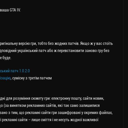
 ваша GTA IV.
гінальну версію гри, тобто без жодних патчів. Якщо ж у вас стоїть
відповідний український патч або ж перевстановити заново гру без
е буде.
ський патч 1.0.2.0
ізацію
, сумісну з третім патчем
хідні для розуміння сюжету гри: електронну пошту, сайти новин,
о (за винятком рекламних сайтів, які так само залишилися
язано з тим, що рекламні сайти гри зашифровані у окремих файлах,
і рекламні сайти – лише сміття і не несуть жодної важливої