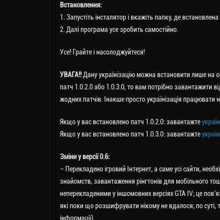
Встановлення:
1. Запустіть інсталятор і вкажіть папку, де встановлена
2. Далі програма усе зробить самостійно.
Усе! Грайте і насолоджуйтеся!
УВАГА!!
Дану українізацію можна встановити лише на ори
патч 1.0.2.0 або 1.0.3.0, то вам потрібно завантажити 
жодних патчів. Інакше просто українізація працювати н
Якщо у вас встановлено патч 1.0.2.0: завантажте
україн
Якщо у вас встановлено патч 1.0.3.0: завантажте
україн
Зміни у версії 0.6:
– Перекладено ігровий Інтернет, а саме усі сайти, необ
знайомств, завантаження рінгтонів для мобільного тощ
неперекладеними у іншомовних версіях GTA IV; це пов’
які поки що розшифрувати нікому не вдалося; по суті, т
інформації).