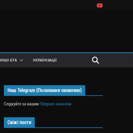
ІНШІ GTA
УКРАЇНІЗАЦІЇ
Наш Telegram (Посилання оновлено)
Слідкуйте за нашим
Telegram-каналом
Свіжі пости