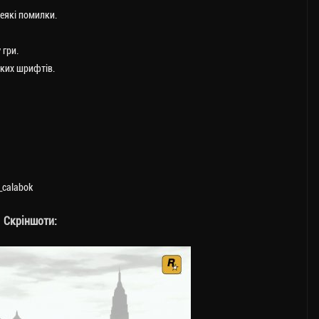
деякі помилки.
 гри.
ьких шрифтів.
r_calabok
Скріншоти: