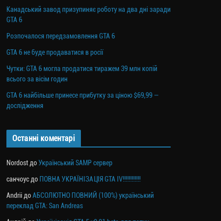
Канадський завод призупиняє роботу на два дні заради
GTA 6
Розпочалося передзамовлення GTA 6
GTA 6 не буде продаватися в росії
Чутки: GTA 6 могла продатися тиражем 39 млн копій
всього за вісім годин
GTA 6 найбільше принесе прибутку за ціною $69,99 —
дослідження
Останні коментарі
Nordost
до
Український SAMP сервер
санчоус
до
ПОВНА УКРАЇНІЗАЦІЯ GTA IV!!!!!!!!!!!!
Andrii
до
АБСОЛЮТНО ПОВНИЙ (100%) український
переклад GTA: San Andreas