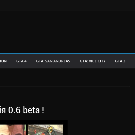
TION
GTA 4
GTA: SAN ANDREAS
GTA: VICE CITY
GTA 3
я 0.6 beta !