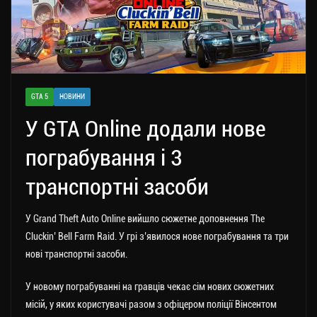
GTA 5
НОВИНИ
У GTA Online додали нове
пограбування і 3
транспортні засоби
У Grand Theft Auto Online вийшло сюжетне доповнення The
Cluckin’ Bell Farm Raid. У грі з’явилося нове пограбування та три
нові транспортні засоби.
У новому пограбуванні на гравців чекає сім нових сюжетних
місій, у яких користувачі разом з офіцером поліції Вінсентом