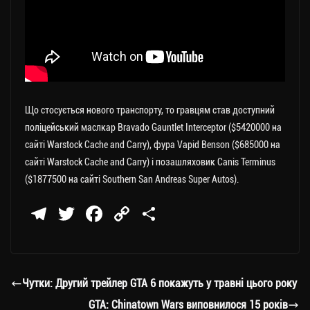
Що стосується нового транспорту, то гравцям став доступний
поліцейський маслкар Bravado Gauntlet Interceptor ($5420000 на
сайті Warstock Cache and Carry), фура Vapid Benson ($685000 на
сайті Warstock Cache and Carry) і позашляховик Canis Terminus
($1877500 на сайті Southern San Andreas Super Autos).
Te
T
Fa
C
П
le
wi
ce
op
о
gr
tt
bo
y
ді
a
er
ok
Li
ли
Чутки: Другий трейлер GTA 6 покажуть у травні цього року
m
nk
ти
GTA: Chinatown Wars виповнилося 15 років