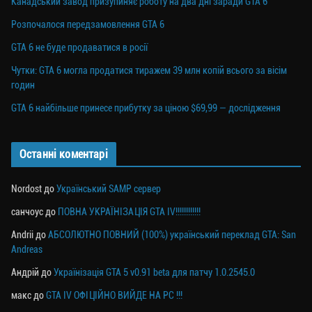
Канадський завод призупиняє роботу на два дні заради GTA 6
Розпочалося передзамовлення GTA 6
GTA 6 не буде продаватися в росії
Чутки: GTA 6 могла продатися тиражем 39 млн копій всього за вісім
годин
GTA 6 найбільше принесе прибутку за ціною $69,99 — дослідження
Останні коментарі
Nordost
до
Український SAMP сервер
санчоус
до
ПОВНА УКРАЇНІЗАЦІЯ GTA IV!!!!!!!!!!!!
Andrii
до
АБСОЛЮТНО ПОВНИЙ (100%) український переклад GTA: San
Andreas
Андрій
до
Українізація GTA 5 v0.91 beta для патчу 1.0.2545.0
макс
до
GTA IV ОФІЦІЙНО ВИЙДЕ НА PC !!!