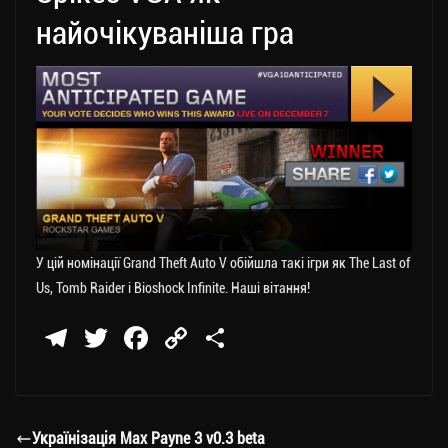
найочікуваніша гра
У цій номінації Grand Theft Auto V обійшла такі ігри як The Last of
Us, Tomb Raider і Bioshock Infinite. Наші вітання!
Te
T
Fa
C
П
le
wi
ce
op
о
gr
tt
bo
y
ді
a
er
ok
Li
ли
Українізація Max Payne 3 v0.3 beta