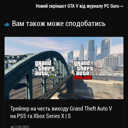
m
nk
ти
Новий скріншот GTA V від журналу PC Guru
ся
Вам також може сподобатись
Трейлер на честь виходу Grand Theft Auto V
на PS5 та Xbox Series X | S
17.03.2022