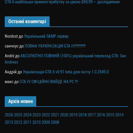
GTA 6 найбільше принесе прибутку за ціною $69,99 — дослідження
Останні коментарі
Nordost
до
Український SAMP сервер
санчоус
до
ПОВНА УКРАЇНІЗАЦІЯ GTA IV!!!!!!!!!!!!
Andrii
до
АБСОЛЮТНО ПОВНИЙ (100%) український переклад GTA: San
Andreas
Андрій
до
Українізація GTA 5 v0.91 beta для патчу 1.0.2545.0
макс
до
GTA IV ОФІЦІЙНО ВИЙДЕ НА PC !!!
Архів новин
2026
2025
2024
2023
2022
2021
2020
2019
2018
2017
2016
2015
2014
2013
2012
2011
2010
2009
2008