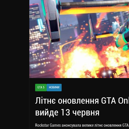
GTA 5
НОВИНИ
Літнє оновлення GTA Onl
вийде 13 червня
Rockstar Games анонсувала велике літнє оновлення GTA O