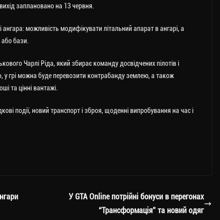
 вихід заплановано на 13 червня.
і ангара: можливість модифікувати літальний апарат в ангарі, а
 або бази.
ового Чарлі Ріда, який збирає команду досвідчених пілотів і
го, у грі можна буде перевозити контрабанду землею, а також
ші та цінні вантажі.
дкові події, новий транспорт і зброя, щоденні випробування на час і
ангари
У GTA Online потрійні бонуси в перегонах
“Трансформація” та новий одяг