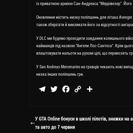
із приватною армією
Сан-Андреаса
“Меррівезер”. Його
Оновлення містить низку поліпшень для літака Avenger 
також зберігати й викликати його за відсутності ангара
У DLC ми будемо проходити завдання колишнього військ
найманців під назвою “Ангели
Лос-Сантоса
“. Крім цьо
влаштовувати нальоти на рухомі цілі, що перевозять гро
У San Andreas Mercenaries на гравців чекають нові випа
низка інших поліпшень гри.
Te
T
Fa
C
П
le
wi
ce
op
о
gr
tt
bo
y
ді
a
er
ok
Li
ли
У GTA Online бонуси в школі пілотів, знижки на 
m
nk
ти
та авто до 7 червня