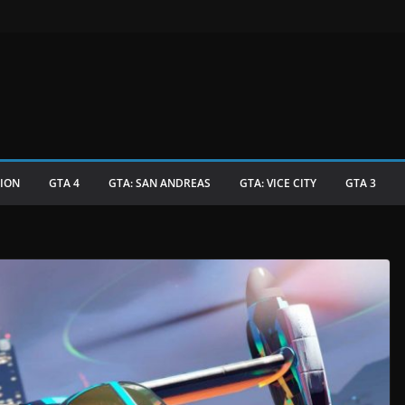
TION
GTA 4
GTA: SAN ANDREAS
GTA: VICE CITY
GTA 3