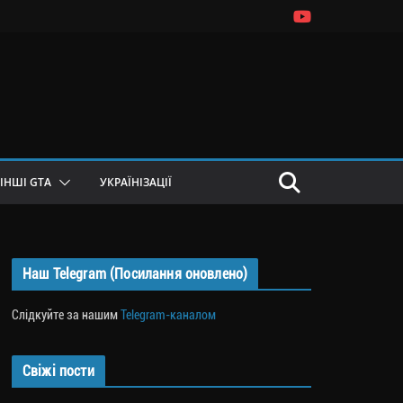
ІНШІ GTA
УКРАЇНІЗАЦІЇ
Наш Telegram (Посилання оновлено)
Слідкуйте за нашим
Telegram-каналом
Свіжі пости