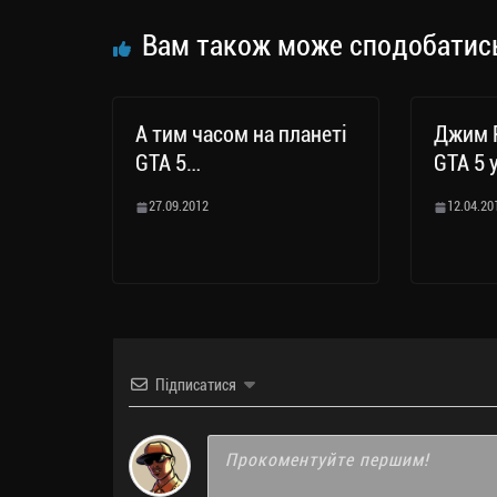
ся
Вам також може сподобатис
А тим часом на планеті
Джим Р
GTA 5…
GTA 5 
27.09.2012
12.04.20
Підписатися