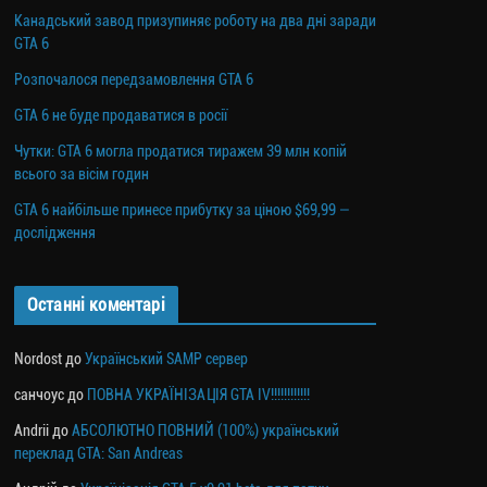
Канадський завод призупиняє роботу на два дні заради
GTA 6
Розпочалося передзамовлення GTA 6
GTA 6 не буде продаватися в росії
Чутки: GTA 6 могла продатися тиражем 39 млн копій
всього за вісім годин
GTA 6 найбільше принесе прибутку за ціною $69,99 —
дослідження
Останні коментарі
Nordost
до
Український SAMP сервер
санчоус
до
ПОВНА УКРАЇНІЗАЦІЯ GTA IV!!!!!!!!!!!!
Andrii
до
АБСОЛЮТНО ПОВНИЙ (100%) український
переклад GTA: San Andreas