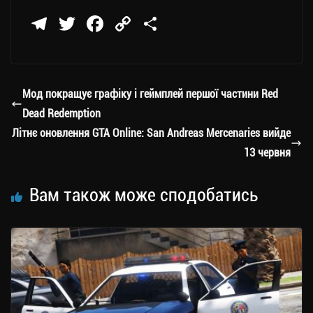
Te
T
Fa
C
П
le
wi
ce
op
о
gr
tt
bo
y
ді
a
er
ok
Li
ли
Мод покращує графіку і геймплей першої частини Red
m
nk
ти
Dead Redemption
ся
Літнє оновлення GTA Online: San Andreas Mercenaries вийде
13 червня
Вам також може сподобатись