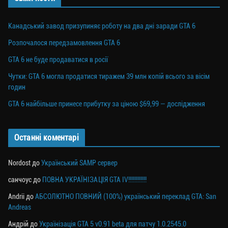
Канадський завод призупиняє роботу на два дні заради GTA 6
Розпочалося передзамовлення GTA 6
GTA 6 не буде продаватися в росії
Чутки: GTA 6 могла продатися тиражем 39 млн копій всього за вісім
годин
GTA 6 найбільше принесе прибутку за ціною $69,99 — дослідження
Останні коментарі
Nordost
до
Український SAMP сервер
санчоус
до
ПОВНА УКРАЇНІЗАЦІЯ GTA IV!!!!!!!!!!!!
Andrii
до
АБСОЛЮТНО ПОВНИЙ (100%) український переклад GTA: San
Andreas
Андрій
до
Українізація GTA 5 v0.91 beta для патчу 1.0.2545.0