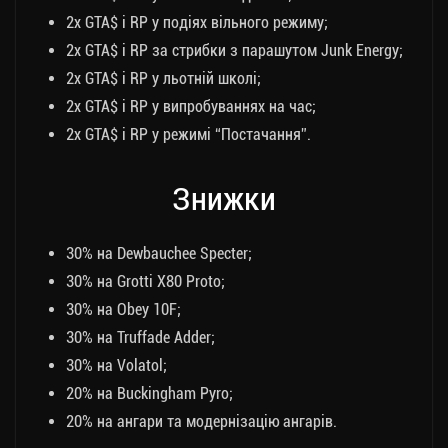
2x GTA$ і RP у подіях вільного режиму;
2x GTA$ і RP за стрибки з парашутом Junk Energy;
2x GTA$ і RP у льотній школі;
2x GTA$ і RP у випробуваннях на час;
2x GTA$ і RP у режимі “Постачання”.
Знижки
30% на Dewbauchee Specter;
30% на Grotti X80 Proto;
30% на Obey 10F;
30% на Truffade Adder;
30% на Volatol;
20% на Buckingham Pyro;
20% на ангари та модернізацію ангарів.