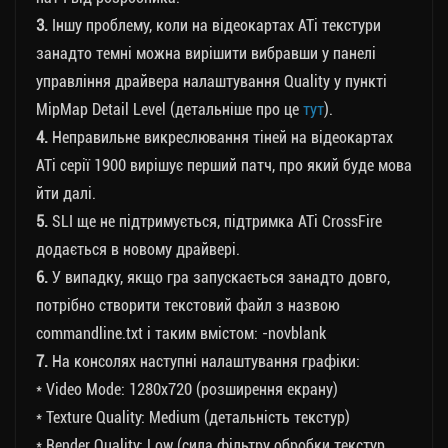
3.
Іншу проблему, коли на відеокартах ATi текстури
занадто темні можна вирішити вибравши у панелі
управління драйвера налаштування Quality у пункті
MipMap Detail Level (детальніше про це
тут
).
4.
Неправильне викреслювання тіней на відеокартах
ATi серії 1900 вирішує перший патч, про який буде мова
йти далі.
5.
SLI ще не підтримується, підтримка ATi CrossFire
додається в новому драйвері.
6.
У випадку, якщо гра запускається занадто довго,
потрібно створити текстовий файл з назвою
commandline.txt і таким вмістом: -novblank
7.
На консолях наступні налаштування графіки:
* Video Mode: 1280х720 (розширення екрану)
* Texture Quality: Medium (детальність текстур)
* Render Quality: Low (сила фільтру обробки текстур,