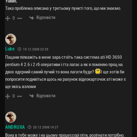
Yulian
,
Така проблема описана у третьому пункті того, що ми знаємо.
Відповісти
0
Luke
19.12.2008 23:29
Пацани пілкажіть в мене зара стоїть така система ati HD 3650
pentium 4 2.6 і 2 гб оперативи і гта лагає а як я поміняю проц на
двох ядерний самий лучий то вона лагати буде?
І ще хотів би
попросити подивіться щось на рахунок відеокарточок аті може є
ще якісь взломи
Відповісти
0
ANDRUXA
20.12.2008 14:27
Вона в тебе може і на цьому процессорі піти, розігнати потрібно.