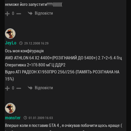
неможе його запустити!!!!!((((((((
Відповісти
0
JeyLo
29.12.2008 16:29
Ось моя конфігурація
AMD ATHLON 64 X2 4400+(РОЗІГНАНИЙ ДО 5400+) 2.7*2=5.4 Ггц
Оперативка 2*1Гб 800 мГЦ ДДР2
Відео АТІ РАДЕОН Х1950ПРО 256//256 (ПАМЯТЬ РОЗІГНАНА НА
15%)
Відповісти
0
monster
01.01.2009 16:03
Вперше коли я поставив GTA 4 , я очікував побачити щось краще:(