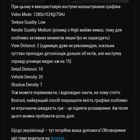
При цьому я використовую наступні налаштування графіки:
Video Mode: 1280х1024@75Hz
Texture Quality: Low
Render Quality: Medium (різниці з High майже немає, тому для
особливо активних моментів лишні fps не зашкодять)
View Distance: 2 (одиницю дуже не рекомендую, оскільки
суттєво пропадає деталізація дальніх об’єктів, але наступну
справді різницю видно аж на 15)
Detail Distance: 10
Vehicle Density: 20
Shadow Density: 7
Тож можете порівнювати, і відповідно знати, на чому стоїте.
Взагалі, найкращий спосіб покращити якість графіки особливо
не втрачаючи швидкість гри – це підняти розширення. Аж після
цього можна пробувати щось далі.
Щодо українізації – тут потрібна ваша допомога! Обговорення
цієї теми ведеться на
форумі
.