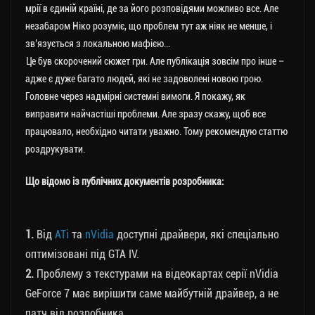
мрії в єдиній країні, де за його розповідями можливо все. Але
незабаром Ніко розуміє, що проблем тут аж ніяк не менше, і
зв’язується з локальною мафією…
Це був скорочений сюжет гри. Але публікація зовсім про інше –
адже є дуже багато людей, які не задоволені новою грою.
Головне через надмірні системні вимоги. Я покажу, як
виправити найчастіші проблеми. Але зразу скажу, щоб все
працювало, необхідно читати уважно. Тому рекомендую статтю
роздрукувати.
Що відомо із публічних документів розробника:
1.
Від
ATi
та
nVidia
доступні драйвери, які спеціально
оптимізовані під GTA IV.
2.
Проблему з текстурами на відеокартах серії nVidia
GeForce 7 має вирішити саме майбутній драйвер, а не
патч від розробника.