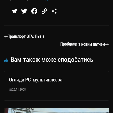
Te
T
Fa
C
П
le
wi
ce
op
о
gr
tt
bo
y
ді
a
er
ok
Li
ли
Транспорт GTA: Львів
m
nk
ти
Проблеми з новим патчем
ся
Вам також може сподобатись
Огляди PC-мультиплеєра
26.11.2008