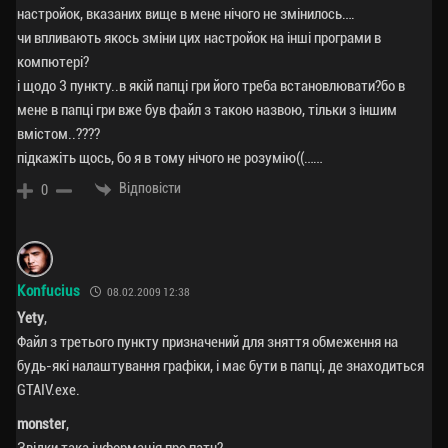
настройок, вказаних вище в мене нічого не змінилось….
чи впливають якось зміни цих настройок на інші програми в
компютері?
і щодо 3 пункту..в якій папці гри його треба встановлювати?бо в
мене в папці гри вже був файл з такою назвою, тільки з іншим
вмістом..????
підкажіть щось, бо я в тому нічого не розумію((……
Відповісти
0
Konfucius
08.02.2009 12:38
Yety
,
Файл з третього пункту призначений для зняття обмеження на
будь-які налаштування графіки, і має бути в папці, де знаходиться
GTAIV.exe.
monster
,
Звідки така інформація про патч?