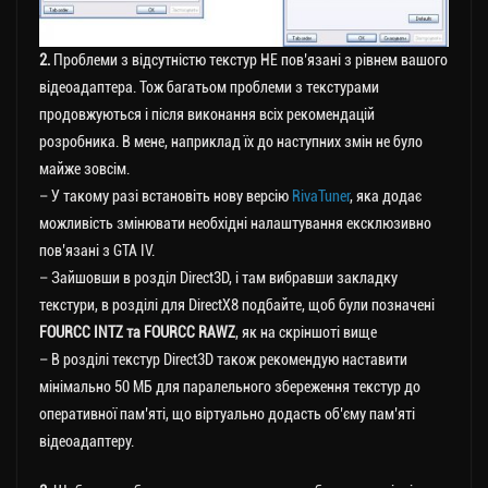
2.
Проблеми з відсутністю текстур НЕ пов’язані з рівнем вашого
відеоадаптера. Тож багатьом проблеми з текстурами
продовжуються і після виконання всіх рекомендацій
розробника. В мене, наприклад їх до наступних змін не було
майже зовсім.
– У такому разі встановіть нову версію
RivaTuner
, яка додає
можливість змінювати необхідні налаштування ексклюзивно
пов’язані з GTA IV.
– Зайшовши в розділ Direct3D, і там вибравши закладку
текстури, в розділі для DirectX8 подбайте, щоб були позначені
FOURCC INTZ та FOURCC RAWZ
, як на скріншоті вище
– В розділі текстур Direct3D також рекомендую наставити
мінімально 50 МБ для паралельного збереження текстур до
оперативної пам’яті, що віртуально додасть об’єму пам’яті
відеоадаптеру.