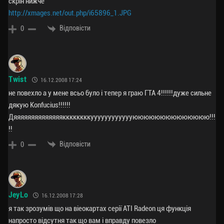
скрін нижче
http://xmages.net/out.php/i65896_1.JPG
Відповісти
0
Twist
16.12.2008 17:24
не повехло а у мене всьо було і тепер я граю ГТА 4!!!!!!дуже сильне
дякую Konfucius!!!!!!
Дяяяяяяяяяяяяяяккккккккууууууууууууюююююююююююююю!!!
!!
Відповісти
0
JeyLo
16.12.2008 17:28
я так зрозумів що на віеокартах серії ATI Radeon ця функція
напросто відсутня так що вам і вправду повезло