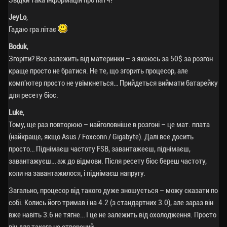
JeyLo
,
Гадаю гра літає
Boduk
,
Згоріти? Все залежить від материнки – з якоюсь за 50$ за розгон
краще просто не братися. Не те, що згорить процесор, але
комп'ютер просто не увімкнеться… Прийдеться виймати батарейку
для ресету біос.
Luke
,
Тому, ще раз повторюю – найголовніше в розгоні – це мат. плата
(найкраще, якщо Asus / Foxconn / Gigabyte). Далі все досить
просто… Піднімаєш частоту FSB, завантажеєш, піднімаєш,
завантажуєш… аж до відмови. Після ресету біос береш частоту,
коли на завантажилося, і піднімаєш напругу.
Загально, процесор від такого дуже зношується – можу сказати по
собі. Колись його тримав і на 4.2 (з стандартних 3.0), але зараз він
вже навіть 3.6 не тягне… І це не залежить від охолодження. Просто
він для такого не створений.