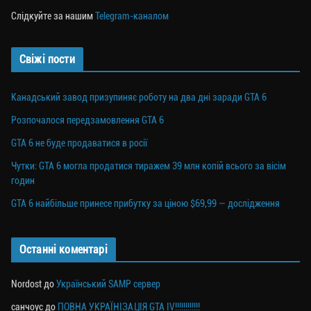
Слідкуйте за нашим
Telegram-каналом
Свіжі пости
Канадський завод призупиняє роботу на два дні заради GTA 6
Розпочалося передзамовлення GTA 6
GTA 6 не буде продаватися в росії
Чутки: GTA 6 могла продатися тиражем 39 млн копій всього за вісім
годин
GTA 6 найбільше принесе прибутку за ціною $69,99 — дослідження
Останні коментарі
Nordost
до
Український SAMP сервер
санчоус
до
ПОВНА УКРАЇНІЗАЦІЯ GTA IV!!!!!!!!!!!!