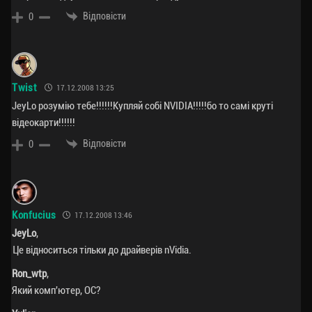
Відповісти
0
Twist
17.12.2008 13:25
JeyLo розумію тебе!!!!!!Купляй собі NVIDIA!!!!!бо то самі круті
відеокарти!!!!!!
Відповісти
0
Konfucius
17.12.2008 13:46
JeyLo
,
Це відноситься тільки до драйверів nVidia.
Ron_wtp
,
Який комп'ютер, ОС?