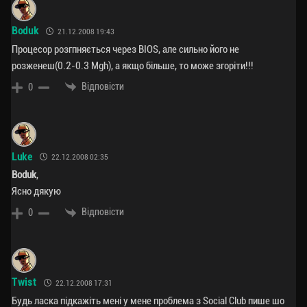
Boduk
21.12.2008 19:43
Процесор розгпняється через BIOS, але сильно його не
розженеш(0.2-0.3 Mgh), а якщо більше, то може згоріти!!!
Відповісти
0
Luke
22.12.2008 02:35
Boduk
,
Ясно дякую
Відповісти
0
Twist
22.12.2008 17:31
Будь ласка підкажіть мені у мене проблема з Social Club пише шо