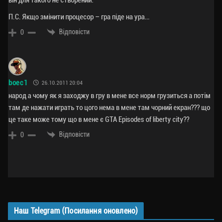
П.С. Якщо змінити процесор – гра піде на ура…
Відповісти
0
boec1
26.10.2011 20:04
народ а чому як я заходжу в гру в мене все норм грузиться а потім
там де нажати играть то цого нема в мене там чорний екран??? що
це таке може тому що в мене є GTA Episodes of liberty city??
Відповісти
0
Наш Telegram (Посилання оновлено)