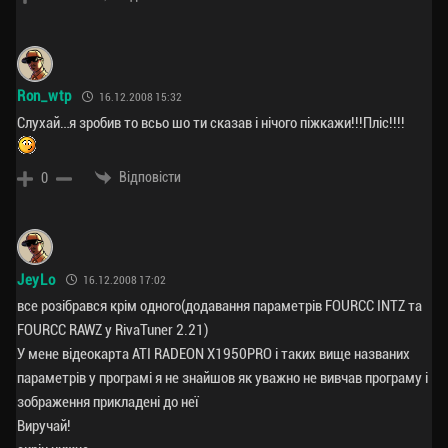
Ron_wtp
16.12.2008 15:32
Слухай…я зробив то всьо шо ти сказав і нічого піжкажи!!!Пліс!!!!
Відповісти
0
JeyLo
16.12.2008 17:02
все розібрався крім одного(додавання параметрів FOURCC INTZ та
FOURCC RAWZ у RivaTuner 2.21)
У мене відеокарта ATI RADEON X1950PRO і таких вище названих
параметрів у програмі я не знайшов як уважно не вивчав програму і
зображення прикладені до неї
Виручай!