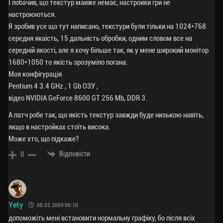
І побачив, що текстур майже немає, настройки гри не
настроюються.
Я зробив усе що тут написано, текстури були тільки на 1024*768
середня якаість, 15 дальність обробки, одним словом все на
середній якості, але я хочу більше так, як у мене широкий монітор
1680*1050 то якість зрозуміло погана.
Моя конфігурація
Pentium 4 3.4 GHz , 1 Gb O3У ,
відео NVIDIA GeForce 8600 GT 256 Mb, DDR 3.
А патч робе так, що якість текстур завжди буде низькою навіть,
якщо в настройках стоїть висока.
Може хто, що підкаже?
Відповісти
0
Yety
08.02.2009 00:10
допоможіть мені встановити нормальну графіку, бо після всіх