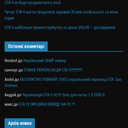
GTA 6 не буде продаватися в росії
Чутки: GTA 6 могла продатися тиражем 39 млн копій всього за вісім
годин
GTA 6 найбільше принесе прибутку за ціною $69,99 — дослідження
Останні коментарі
Nordost
до
Український SAMP сервер
санчоус
до
ПОВНА УКРАЇНІЗАЦІЯ GTA IV!!!!!!!!!!!!
Andrii
до
АБСОЛЮТНО ПОВНИЙ (100%) український переклад GTA: San
Andreas
Андрій
до
Українізація GTA 5 v0.91 beta для патчу 1.0.2545.0
макс
до
GTA IV ОФІЦІЙНО ВИЙДЕ НА PC !!!
Архів новин