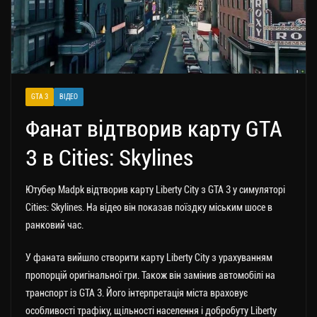
GTA 3
ВІДЕО
Фанат відтворив карту GTA
3 в Cities: Skylines
Ютубер Madpk відтворив карту Liberty City з GTA 3 у симуляторі
Cities: Skylines. На відео він показав поїздку міським шосе в
ранковий час.
У фаната вийшло створити карту Liberty City з урахуванням
пропорцій оригінальної гри. Також він замінив автомобілі на
транспорт із GTA 3. Його інтерпретація міста враховує
особливості трафіку, щільності населення і добробуту Liberty