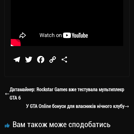
Te
T
Fa
C
П
le
wi
ce
op
о
gr
tt
bo
y
ді
a
er
ok
Li
ли
Датамайнер: Rockstar Games вже тестувала мультиплеєр
m
nk
ти
GTA 6
ся
У GTA Online бонуси для власників нічного клубу
Вам також може сподобатись