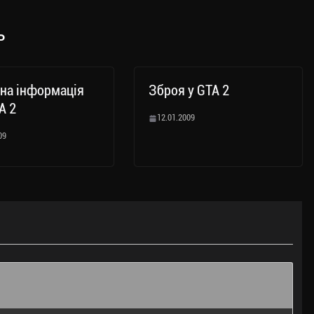
ь
на інформація
Зброя у GTA 2
A 2
12.01.2009
09