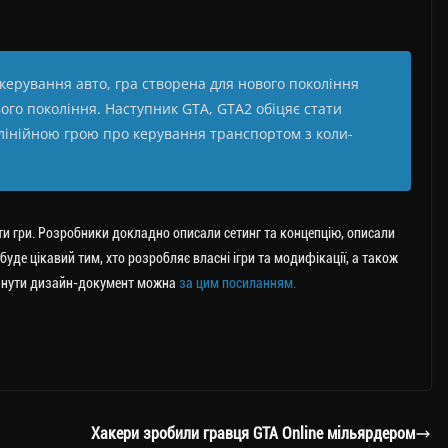
 керування авто, гра створена для нового покоління
ого покоління. Наступник GTA, GTA2 обіцяє стати
інійною грою про керування транспортом з коли-
кти гри. Розробники докладно описали сетинг та концепцію, описали
уде цікавий тим, хто розробляє власні ігри та модифікації, а також
еглянути дизайн-документ можна
за цим посиланням.
Хакери зробили гравця GTA Online мільярдером