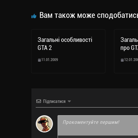
m
nk
ти
ся
Вам також може сподобатис
Загальні особливості
Загаль
GTA 2
про GT
11.01.2009
12.01.20
Підписатися