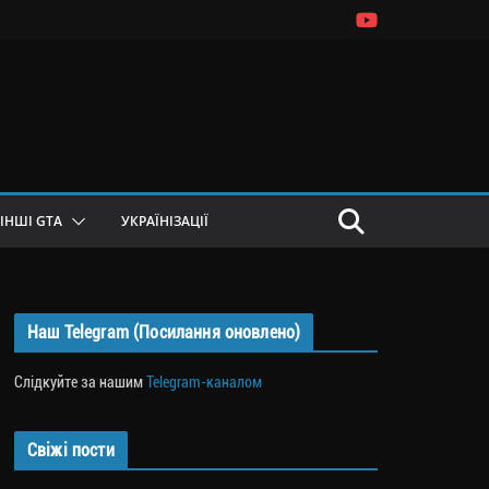
ІНШІ GTA
УКРАЇНІЗАЦІЇ
Наш Telegram (Посилання оновлено)
Слідкуйте за нашим
Telegram-каналом
Свіжі пости