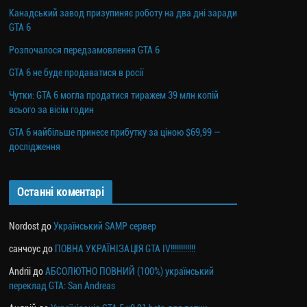
Канадський завод призупиняє роботу на два дні заради
GTA 6
Розпочалося передзамовлення GTA 6
GTA 6 не буде продаватися в росії
Чутки: GTA 6 могла продатися тиражем 39 млн копій
всього за вісім годин
GTA 6 найбільше принесе прибутку за ціною $69,99 —
дослідження
Останні коментарі
Nordost
до
Український SAMP сервер
санчоус
до
ПОВНА УКРАЇНІЗАЦІЯ GTA IV!!!!!!!!!!!!
Andrii
до
АБСОЛЮТНО ПОВНИЙ (100%) український
переклад GTA: San Andreas