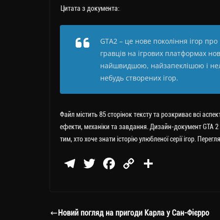
Цитата з документа:
GTA2 – це нове покоління ігор про
гравців на ігрових платформах нов
найшвидшою, найзапеклішою і нел
небудь створених ігор.
Файл містить 85 сторінок тексту та розкриває всі аспе
ефекти, механіки та завдання. Дизайн-документ GTA 2 б
тим, хто хоче знати історію улюбленої серії ігор. Пер
Te
T
Fa
C
П
le
wi
ce
op
о
gr
tt
bo
y
ді
a
er
ok
Li
ли
Новий погляд на пригоди Карла у Сан-Фієрро